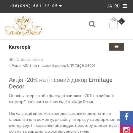
UA
RU
+38(099)-681-22-05
0
Категорії
Список новин
Акція -20% на гіпсовий декор Ermitage Decor
Акція -20% на гіпсовий декор Ermitage
Decor
Оновіть інтер’єр або фасад зі знижкою -20% на вибрані
категорії гіпсового декору від Ermitage Decor.
Під час акції ви можете вигідно замовити декоративні
елементи для ремонту, дизайну інтер’єру та оформлення
екстер’єру. Гіпсова ліпнина додає простору елегантності,
об’єму та виразного архітектурного стилю.