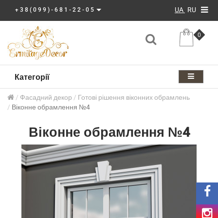
UA
RU
+38(099)-681-22-05
0
Категорії
Фасадний декор
Готові рішення віконних обрамлень
Віконне обрамлення №4
Віконне обрамлення №4