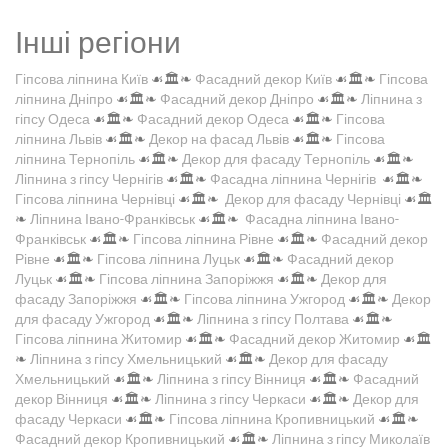
Інші регіони
Гіпсова ліпнина Київ
☙🏛️❧
Фасадний декор Київ
☙🏛️❧
Гіпсова
ліпнина Дніпро
☙🏛️❧
Фасадний декор Дніпро
☙🏛️❧
Ліпнина з
гіпсу Одеса
☙🏛️❧
Фасадний декор Одеса
☙🏛️❧
Гіпсова
ліпнина Львів
☙🏛️❧
Декор на фасад Львів
☙🏛️❧
Гіпсова
ліпнина Тернопіль
☙🏛️❧
Декор для фасаду Тернопіль
☙🏛️❧
Ліпнина з гіпсу Чернігів
☙🏛️❧
Фасадна ліпнина Чернігів
☙🏛️❧
Гіпсова ліпнина Чернівці
☙🏛️❧
Декор для фасаду Чернівці
☙🏛️
❧
Ліпнина Івано-Франківськ
☙🏛️❧
Фасадна ліпнина Івано-
Франківськ
☙🏛️❧
Гіпсова ліпнина Рівне
☙🏛️❧
Фасадний декор
Рівне
☙🏛️❧
Гіпсова ліпнина Луцьк
☙🏛️❧
Фасадний декор
Луцьк
☙🏛️❧
Гіпсова ліпнина Запоріжжя
☙🏛️❧
Декор для
фасаду Запоріжжя
☙🏛️❧
Гіпсова ліпнина Ужгород
☙🏛️❧
Декор
для фасаду Ужгород
☙🏛️❧
Ліпнина з гіпсу Полтава
☙🏛️❧
Гіпсова ліпнина Житомир
☙🏛️❧
Фасадний декор Житомир
☙🏛️
❧
Ліпнина з гіпсу Хмельницький
☙🏛️❧
Декор для фасаду
Хмельницький
☙🏛️❧
Ліпнина з гіпсу Вінниця
☙🏛️❧
Фасадний
декор Вінниця
☙🏛️❧
Ліпнина з гіпсу Черкаси
☙🏛️❧
Декор для
фасаду Черкаси
☙🏛️❧
Гіпсова ліпнина Кропивницький
☙🏛️❧
Фасадний декор Кропивницький
☙🏛️❧
Ліпнина з гіпсу Миколаїв