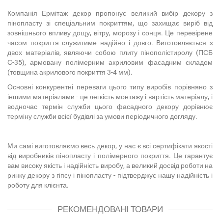
Компанія Ермітаж декор пропонує великий вибір декору з
пінопласту зі спеціальним покриттям, що захищає виріб від
зовнішнього впливу дощу, вітру, морозу і сонця. Це перевірене
часом покриття служитиме надійно і довго. Виготовляється з
двох матеріалів, являючи собою плиту пінополістиролу (ПСБ
С-35), армовану полімерним акриловим фасадним складом
(товщина акрилового покриття 3-4 мм).
Основні конкурентні переваги цього типу виробів порівняно з
іншими матеріалами - це легкість монтажу і вартість матеріалу, і
водночас термін служби цього фасадного декору дорівнює
терміну служби всієї будівлі за умови періодичного догляду.
Ми самі виготовляємо весь декор, у нас є всі сертифікати якості
від виробників пінопласту і полімерного покриття. Це гарантує
вам високу якість і надійність виробу, а великий досвід роботи на
ринку декору з гіпсу і пінопласту - підтверджує нашу надійність і
роботу для клієнта.
РЕКОМЕНДОВАНІ ТОВАРИ