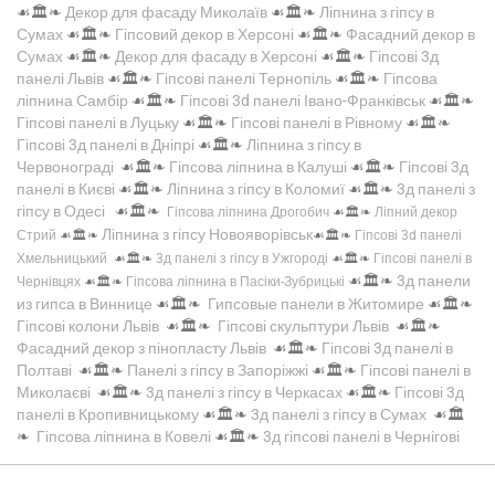
☙🏛️❧
Декор для фасаду Миколаїв
☙🏛️❧
Ліпнина з гіпсу в
Сумах
☙🏛️❧
Гіпсовий декор в Херсоні
☙🏛️❧
Фасадний декор в
Сумах
☙🏛️❧
Декор для фасаду в Херсоні
☙🏛️❧
Гіпсові 3д
панелі Львів
☙🏛️❧
Гіпсові панелі Тернопіль
☙🏛️❧
Гіпсова
ліпнина Самбір
☙🏛️❧
Гіпсові 3d панелі Івано-Франківськ
☙🏛️❧
Гіпсові панелі в Луцьку
☙🏛️❧
Гіпсові панелі в Рівному
☙🏛️❧
Гіпсові 3д панелі в Дніпрі
☙🏛️❧
Ліпнина з гіпсу в
Червонограді
☙🏛️❧
Гіпсова ліпнина в Калуші
☙🏛️❧
Гіпсові 3д
панелі в Києві
☙🏛️❧
Ліпнина з гіпсу в Коломиї
☙🏛️❧
3д панелі з
гіпсу в Одесі
☙🏛️❧
Гіпсова ліпнина Дрогобич
☙🏛️❧
Ліпний декор
Ліпнина з гіпсу Новояворівськ
Стрий
☙🏛️❧
☙🏛️❧
Гіпсові 3d панелі
Хмельницький
☙🏛️❧
3д панелі з гіпсу в Ужгороді
☙🏛️❧
Гіпсові панелі в
☙🏛️❧
3д панели
Чернівцях
☙🏛️❧
Гіпсова ліпнина в Пасіки-Зубрицькі
из гипса в Виннице
☙🏛️❧
Гипсовые панели в Житомире
☙🏛️❧
Гіпсові колони Львів
☙🏛️❧
Гіпсові скульптури Львів
☙🏛️❧
Фасадний декор з пінопласту Львів
☙🏛️❧
Гіпсові 3д панелі в
Полтаві
☙🏛️❧
Панелі з гіпсу в Запоріжжі
☙🏛️❧
Гіпсові панелі в
Миколаєві
☙🏛️❧
3д панелі з гіпсу в Черкасах
☙🏛️❧
Гіпсові 3д
панелі в Кропивницькому
☙🏛️❧
3д панелі з гіпсу в Сумах
☙🏛️
❧
Гіпсова ліпнина в Ковелі
☙🏛️❧
3д гіпсові панелі в Чернігові