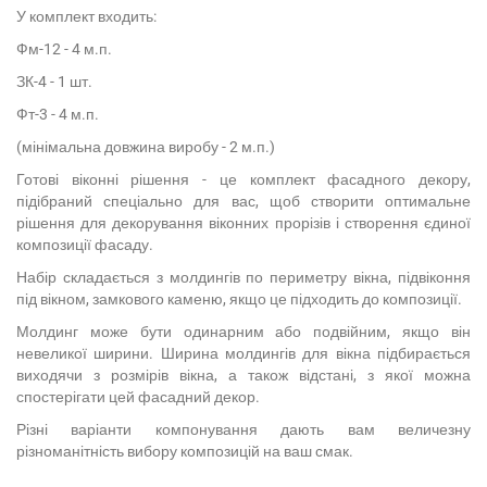
У комплект входить:
Фм-12 - 4 м.п.
ЗК-4 - 1 шт.
Фт-3 - 4 м.п.
(мінімальна довжина виробу - 2 м.п.)
Готові віконні рішення - це комплект фасадного декору,
підібраний спеціально для вас, щоб створити оптимальне
рішення для декорування віконних прорізів і створення єдиної
композиції фасаду.
Набір складається з молдингів по периметру вікна, підвіконня
під вікном, замкового каменю, якщо це підходить до композиції.
Молдинг може бути одинарним або подвійним, якщо він
невеликої ширини. Ширина молдингів для вікна підбирається
виходячи з розмірів вікна, а також відстані, з якої можна
спостерігати цей фасадний декор.
Різні варіанти компонування дають вам величезну
різноманітність вибору композицій на ваш смак.