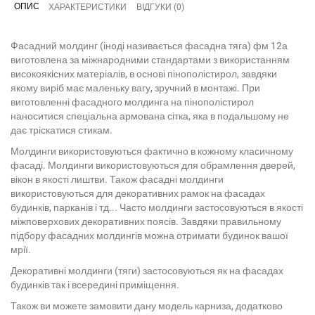
ОПИС
ХАРАКТЕРИСТИКИ
ВІДГУКИ (0)
Фасадний молдинг (іноді називається фасадна тяга) фм 12а
виготовлена за міжнародними стандартами з використанням
високоякісних матеріалів, в основі пінополістирол, завдяки
якому виріб має маленьку вагу, зручний в монтажі. При
виготовленні фасадного молдинга на пінополістирол
наноситися спеціальна армована сітка, яка в подальшому не
дає тріскатися стикам.
Молдинги використовуються фактично в кожному класичному
фасаді. Молдинги використовуються для обрамлення дверей,
вікон в якості лиштви. Також фасадні молдинги
використовуються для декоративних рамок на фасадах
будинків, парканів і тд... Часто молдинги застосовуються в якості
міжповерхових декоративних поясів. Завдяки правильному
підбору фасадних молдингів можна отримати будинок вашої
мрії.
Декоративні молдинги (тяги) застосовуються як на фасадах
будинків так і всередині приміщення.
Також ви можете замовити дану модель карниза, додатково