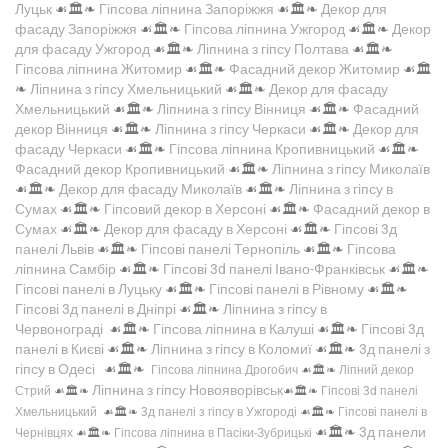
Луцьк
☙🏛️❧
Гіпсова ліпнина Запоріжжя
☙🏛️❧
Декор для
фасаду Запоріжжя
☙🏛️❧
Гіпсова ліпнина Ужгород
☙🏛️❧
Декор
для фасаду Ужгород
☙🏛️❧
Ліпнина з гіпсу Полтава
☙🏛️❧
Гіпсова ліпнина Житомир
☙🏛️❧
Фасадний декор Житомир
☙🏛️
❧
Ліпнина з гіпсу Хмельницький
☙🏛️❧
Декор для фасаду
Хмельницький
☙🏛️❧
Ліпнина з гіпсу Вінниця
☙🏛️❧
Фасадний
декор Вінниця
☙🏛️❧
Ліпнина з гіпсу Черкаси
☙🏛️❧
Декор для
фасаду Черкаси
☙🏛️❧
Гіпсова ліпнина Кропивницький
☙🏛️❧
Фасадний декор Кропивницький
☙🏛️❧
Ліпнина з гіпсу Миколаїв
☙🏛️❧
Декор для фасаду Миколаїв
☙🏛️❧
Ліпнина з гіпсу в
Сумах
☙🏛️❧
Гіпсовий декор в Херсоні
☙🏛️❧
Фасадний декор в
Сумах
☙🏛️❧
Декор для фасаду в Херсоні
☙🏛️❧
Гіпсові 3д
панелі Львів
☙🏛️❧
Гіпсові панелі Тернопіль
☙🏛️❧
Гіпсова
ліпнина Самбір
☙🏛️❧
Гіпсові 3d панелі Івано-Франківськ
☙🏛️❧
Гіпсові панелі в Луцьку
☙🏛️❧
Гіпсові панелі в Рівному
☙🏛️❧
Гіпсові 3д панелі в Дніпрі
☙🏛️❧
Ліпнина з гіпсу в
Червонограді
☙🏛️❧
Гіпсова ліпнина в Калуші
☙🏛️❧
Гіпсові 3д
панелі в Києві
☙🏛️❧
Ліпнина з гіпсу в Коломиї
☙🏛️❧
3д панелі з
гіпсу в Одесі
☙🏛️❧
Гіпсова ліпнина Дрогобич
☙🏛️❧
Ліпний декор
Ліпнина з гіпсу Новояворівськ
Стрий
☙🏛️❧
☙🏛️❧
Гіпсові 3d панелі
Хмельницький
☙🏛️❧
3д панелі з гіпсу в Ужгороді
☙🏛️❧
Гіпсові панелі в
☙🏛️❧
3д панели
Чернівцях
☙🏛️❧
Гіпсова ліпнина в Пасіки-Зубрицькі