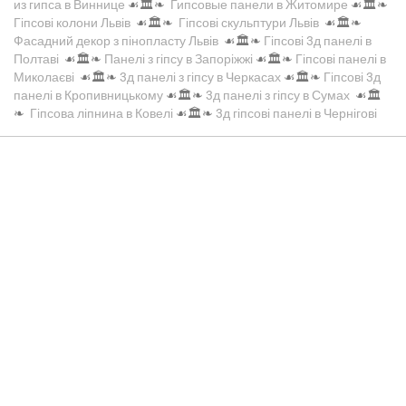
из гипса в Виннице
☙🏛️❧
Гипсовые панели в Житомире
☙🏛️❧
Гіпсові колони Львів
☙🏛️❧
Гіпсові скульптури Львів
☙🏛️❧
Фасадний декор з пінопласту Львів
☙🏛️❧
Гіпсові 3д панелі в
Полтаві
☙🏛️❧
Панелі з гіпсу в Запоріжжі
☙🏛️❧
Гіпсові панелі в
Миколаєві
☙🏛️❧
3д панелі з гіпсу в Черкасах
☙🏛️❧
Гіпсові 3д
панелі в Кропивницькому
☙🏛️❧
3д панелі з гіпсу в Сумах
☙🏛️
❧
Гіпсова ліпнина в Ковелі
☙🏛️❧
3д гіпсові панелі в Чернігові