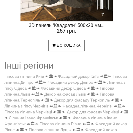
.
3D панель "Квадрати" 500х20 мм...
257 грн.
ДО КОШИКА
Інші регіони
Гіпсова ліпнина Київ
☙🏛️❧
Фасадний декор Київ
☙🏛️❧
Гіпсова
ліпнина Дніпро
☙🏛️❧
Фасадний декор Дніпро
☙🏛️❧
Ліпнина з
гіпсу Одеса
☙🏛️❧
Фасадний декор Одеса
☙🏛️❧
Гіпсова
ліпнина Львів
☙🏛️❧
Декор на фасад Львів
☙🏛️❧
Гіпсова
ліпнина Тернопіль
☙🏛️❧
Декор для фасаду Тернопіль
☙🏛️❧
Ліпнина з гіпсу Чернігів
☙🏛️❧
Фасадна ліпнина Чернігів
☙🏛️❧
Гіпсова ліпнина Чернівці
☙🏛️❧
Декор для фасаду Чернівці
☙🏛️
❧
Ліпнина Івано-Франківськ
☙🏛️❧
Фасадна ліпнина Івано-
Франківськ
☙🏛️❧
Гіпсова ліпнина Рівне
☙🏛️❧
Фасадний декор
Рівне
☙🏛️❧
Гіпсова ліпнина Луцьк
☙🏛️❧
Фасадний декор