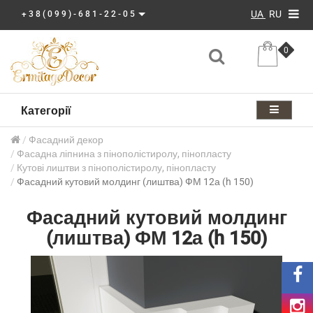
UA
RU
+38(099)-681-22-05
0
Категорії
Фасадний декор
Фасадна ліпнина з пінополістиролу, пінопласту
Кутові лиштви з пінополістиролу, пінопласту
Фасадний кутовий молдинг (лиштва) ФМ 12а (h 150)
Фасадний кутовий молдинг
(лиштва) ФМ 12а (h 150)