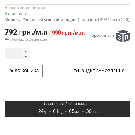
Власне виробництво
В наявності
Модель:
Фасадный угловой молдинг (наличник) ФМ 12а (h 150)
792 грн./м.п.
990 грн./м.п.
Переглянути
Знайшли дешевше
ДО КОШИКА
ШВИДКЕ ЗАМОВЛЕННЯ
До кінця акції залишилось:
24
01
05
36
–
–
–
дн
год
мин
сек