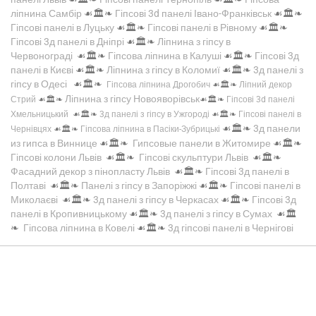
ліпнина Самбір
☙🏛️❧
Гіпсові 3d панелі Івано-Франківськ
☙🏛️❧
Гіпсові панелі в Луцьку
☙🏛️❧
Гіпсові панелі в Рівному
☙🏛️❧
Гіпсові 3д панелі в Дніпрі
☙🏛️❧
Ліпнина з гіпсу в
Червонограді
☙🏛️❧
Гіпсова ліпнина в Калуші
☙🏛️❧
Гіпсові 3д
панелі в Києві
☙🏛️❧
Ліпнина з гіпсу в Коломиї
☙🏛️❧
3д панелі з
гіпсу в Одесі
☙🏛️❧
Гіпсова ліпнина Дрогобич
☙🏛️❧
Ліпний декор
Ліпнина з гіпсу Новояворівськ
Стрий
☙🏛️❧
☙🏛️❧
Гіпсові 3d панелі
Хмельницький
☙🏛️❧
3д панелі з гіпсу в Ужгороді
☙🏛️❧
Гіпсові панелі в
☙🏛️❧
3д панели
Чернівцях
☙🏛️❧
Гіпсова ліпнина в Пасіки-Зубрицькі
из гипса в Виннице
☙🏛️❧
Гипсовые панели в Житомире
☙🏛️❧
Гіпсові колони Львів
☙🏛️❧
Гіпсові скульптури Львів
☙🏛️❧
Фасадний декор з пінопласту Львів
☙🏛️❧
Гіпсові 3д панелі в
Полтаві
☙🏛️❧
Панелі з гіпсу в Запоріжжі
☙🏛️❧
Гіпсові панелі в
Миколаєві
☙🏛️❧
3д панелі з гіпсу в Черкасах
☙🏛️❧
Гіпсові 3д
панелі в Кропивницькому
☙🏛️❧
3д панелі з гіпсу в Сумах
☙🏛️
❧
Гіпсова ліпнина в Ковелі
☙🏛️❧
3д гіпсові панелі в Чернігові