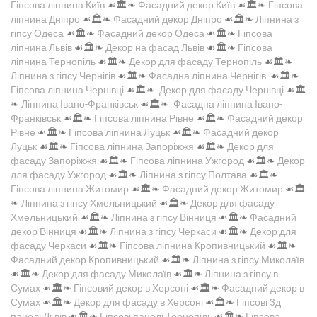
Гіпсова ліпнина Київ
☙🏛️❧
Фасадний декор Київ
☙🏛️❧
Гіпсова
ліпнина Дніпро
☙🏛️❧
Фасадний декор Дніпро
☙🏛️❧
Ліпнина з
гіпсу Одеса
☙🏛️❧
Фасадний декор Одеса
☙🏛️❧
Гіпсова
ліпнина Львів
☙🏛️❧
Декор на фасад Львів
☙🏛️❧
Гіпсова
ліпнина Тернопіль
☙🏛️❧
Декор для фасаду Тернопіль
☙🏛️❧
Ліпнина з гіпсу Чернігів
☙🏛️❧
Фасадна ліпнина Чернігів
☙🏛️❧
Гіпсова ліпнина Чернівці
☙🏛️❧
Декор для фасаду Чернівці
☙🏛️
❧
Ліпнина Івано-Франківськ
☙🏛️❧
Фасадна ліпнина Івано-
Франківськ
☙🏛️❧
Гіпсова ліпнина Рівне
☙🏛️❧
Фасадний декор
Рівне
☙🏛️❧
Гіпсова ліпнина Луцьк
☙🏛️❧
Фасадний декор
Луцьк
☙🏛️❧
Гіпсова ліпнина Запоріжжя
☙🏛️❧
Декор для
фасаду Запоріжжя
☙🏛️❧
Гіпсова ліпнина Ужгород
☙🏛️❧
Декор
для фасаду Ужгород
☙🏛️❧
Ліпнина з гіпсу Полтава
☙🏛️❧
Гіпсова ліпнина Житомир
☙🏛️❧
Фасадний декор Житомир
☙🏛️
❧
Ліпнина з гіпсу Хмельницький
☙🏛️❧
Декор для фасаду
Хмельницький
☙🏛️❧
Ліпнина з гіпсу Вінниця
☙🏛️❧
Фасадний
декор Вінниця
☙🏛️❧
Ліпнина з гіпсу Черкаси
☙🏛️❧
Декор для
фасаду Черкаси
☙🏛️❧
Гіпсова ліпнина Кропивницький
☙🏛️❧
Фасадний декор Кропивницький
☙🏛️❧
Ліпнина з гіпсу Миколаїв
☙🏛️❧
Декор для фасаду Миколаїв
☙🏛️❧
Ліпнина з гіпсу в
Сумах
☙🏛️❧
Гіпсовий декор в Херсоні
☙🏛️❧
Фасадний декор в
Сумах
☙🏛️❧
Декор для фасаду в Херсоні
☙🏛️❧
Гіпсові 3д
панелі Львів
☙🏛️❧
Гіпсові панелі Тернопіль
☙🏛️❧
Гіпсова