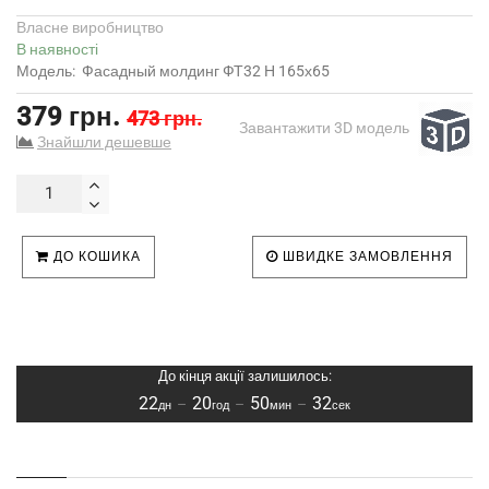
Власне виробництво
В наявності
Модель:
Фасадный молдинг ФТ32 Н 165х65
379 грн.
473 грн.
Завантажити 3D модель
Знайшли дешевше
ДО КОШИКА
ШВИДКЕ ЗАМОВЛЕННЯ
До кінця акції залишилось:
22
20
50
32
–
–
–
дн
год
мин
сек