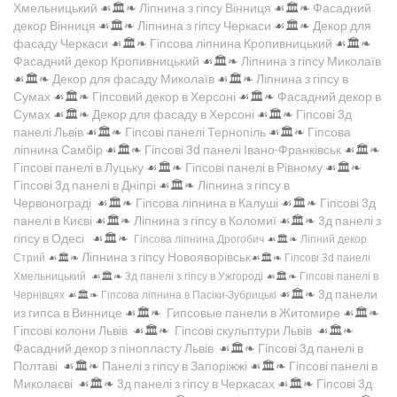
Хмельницький
☙🏛️❧
Ліпнина з гіпсу Вінниця
☙🏛️❧
Фасадний
декор Вінниця
☙🏛️❧
Ліпнина з гіпсу Черкаси
☙🏛️❧
Декор для
фасаду Черкаси
☙🏛️❧
Гіпсова ліпнина Кропивницький
☙🏛️❧
Фасадний декор Кропивницький
☙🏛️❧
Ліпнина з гіпсу Миколаїв
☙🏛️❧
Декор для фасаду Миколаїв
☙🏛️❧
Ліпнина з гіпсу в
Сумах
☙🏛️❧
Гіпсовий декор в Херсоні
☙🏛️❧
Фасадний декор в
Сумах
☙🏛️❧
Декор для фасаду в Херсоні
☙🏛️❧
Гіпсові 3д
панелі Львів
☙🏛️❧
Гіпсові панелі Тернопіль
☙🏛️❧
Гіпсова
ліпнина Самбір
☙🏛️❧
Гіпсові 3d панелі Івано-Франківськ
☙🏛️❧
Гіпсові панелі в Луцьку
☙🏛️❧
Гіпсові панелі в Рівному
☙🏛️❧
Гіпсові 3д панелі в Дніпрі
☙🏛️❧
Ліпнина з гіпсу в
Червонограді
☙🏛️❧
Гіпсова ліпнина в Калуші
☙🏛️❧
Гіпсові 3д
панелі в Києві
☙🏛️❧
Ліпнина з гіпсу в Коломиї
☙🏛️❧
3д панелі з
гіпсу в Одесі
☙🏛️❧
Гіпсова ліпнина Дрогобич
☙🏛️❧
Ліпний декор
Ліпнина з гіпсу Новояворівськ
Стрий
☙🏛️❧
☙🏛️❧
Гіпсові 3d панелі
Хмельницький
☙🏛️❧
3д панелі з гіпсу в Ужгороді
☙🏛️❧
Гіпсові панелі в
☙🏛️❧
3д панели
Чернівцях
☙🏛️❧
Гіпсова ліпнина в Пасіки-Зубрицькі
из гипса в Виннице
☙🏛️❧
Гипсовые панели в Житомире
☙🏛️❧
Гіпсові колони Львів
☙🏛️❧
Гіпсові скульптури Львів
☙🏛️❧
Фасадний декор з пінопласту Львів
☙🏛️❧
Гіпсові 3д панелі в
Полтаві
☙🏛️❧
Панелі з гіпсу в Запоріжжі
☙🏛️❧
Гіпсові панелі в
Миколаєві
☙🏛️❧
3д панелі з гіпсу в Черкасах
☙🏛️❧
Гіпсові 3д