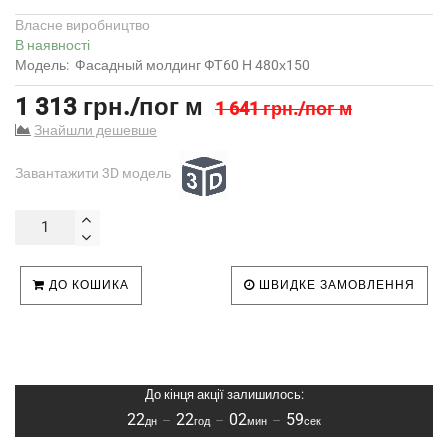
Власне виробництво
В наявності
Модель:
Фасадный молдинг ФТ60 Н 480х150
1 313 грн./пог м
1 641 грн./пог м
Знайшли дешевше
Завантажити 3D модель
ДО КОШИКА
ШВИДКЕ ЗАМОВЛЕННЯ
До кінця акції залишилось:
22
22
02
58
–
–
–
дн
год
мин
сек