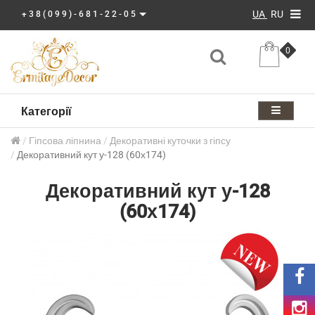
UA
RU
+38(099)-681-22-05
0
Категорії
Гіпсова ліпнина
Декоративні куточки з гіпсу
Декоративний кут у-128 (60х174)
Декоративний кут у-128
(60х174)