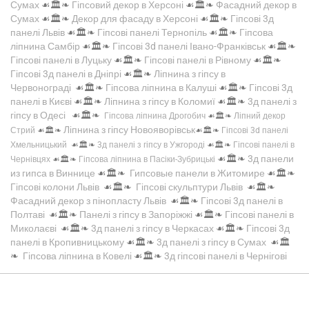
Сумах
☙🏛️❧
Гіпсовий декор в Херсоні
☙🏛️❧
Фасадний декор в
Сумах
☙🏛️❧
Декор для фасаду в Херсоні
☙🏛️❧
Гіпсові 3д
панелі Львів
☙🏛️❧
Гіпсові панелі Тернопіль
☙🏛️❧
Гіпсова
ліпнина Самбір
☙🏛️❧
Гіпсові 3d панелі Івано-Франківськ
☙🏛️❧
Гіпсові панелі в Луцьку
☙🏛️❧
Гіпсові панелі в Рівному
☙🏛️❧
Гіпсові 3д панелі в Дніпрі
☙🏛️❧
Ліпнина з гіпсу в
Червонограді
☙🏛️❧
Гіпсова ліпнина в Калуші
☙🏛️❧
Гіпсові 3д
панелі в Києві
☙🏛️❧
Ліпнина з гіпсу в Коломиї
☙🏛️❧
3д панелі з
гіпсу в Одесі
☙🏛️❧
Гіпсова ліпнина Дрогобич
☙🏛️❧
Ліпний декор
Ліпнина з гіпсу Новояворівськ
Стрий
☙🏛️❧
☙🏛️❧
Гіпсові 3d панелі
Хмельницький
☙🏛️❧
3д панелі з гіпсу в Ужгороді
☙🏛️❧
Гіпсові панелі в
☙🏛️❧
3д панели
Чернівцях
☙🏛️❧
Гіпсова ліпнина в Пасіки-Зубрицькі
из гипса в Виннице
☙🏛️❧
Гипсовые панели в Житомире
☙🏛️❧
Гіпсові колони Львів
☙🏛️❧
Гіпсові скульптури Львів
☙🏛️❧
Фасадний декор з пінопласту Львів
☙🏛️❧
Гіпсові 3д панелі в
Полтаві
☙🏛️❧
Панелі з гіпсу в Запоріжжі
☙🏛️❧
Гіпсові панелі в
Миколаєві
☙🏛️❧
3д панелі з гіпсу в Черкасах
☙🏛️❧
Гіпсові 3д
панелі в Кропивницькому
☙🏛️❧
3д панелі з гіпсу в Сумах
☙🏛️
❧
Гіпсова ліпнина в Ковелі
☙🏛️❧
3д гіпсові панелі в Чернігові