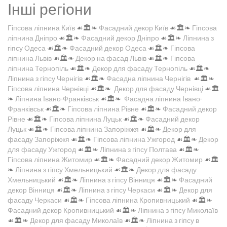
Інші регіони
Гіпсова ліпнина Київ
☙🏛️❧
Фасадний декор Київ
☙🏛️❧
Гіпсова
ліпнина Дніпро
☙🏛️❧
Фасадний декор Дніпро
☙🏛️❧
Ліпнина з
гіпсу Одеса
☙🏛️❧
Фасадний декор Одеса
☙🏛️❧
Гіпсова
ліпнина Львів
☙🏛️❧
Декор на фасад Львів
☙🏛️❧
Гіпсова
ліпнина Тернопіль
☙🏛️❧
Декор для фасаду Тернопіль
☙🏛️❧
Ліпнина з гіпсу Чернігів
☙🏛️❧
Фасадна ліпнина Чернігів
☙🏛️❧
Гіпсова ліпнина Чернівці
☙🏛️❧
Декор для фасаду Чернівці
☙🏛️
❧
Ліпнина Івано-Франківськ
☙🏛️❧
Фасадна ліпнина Івано-
Франківськ
☙🏛️❧
Гіпсова ліпнина Рівне
☙🏛️❧
Фасадний декор
Рівне
☙🏛️❧
Гіпсова ліпнина Луцьк
☙🏛️❧
Фасадний декор
Луцьк
☙🏛️❧
Гіпсова ліпнина Запоріжжя
☙🏛️❧
Декор для
фасаду Запоріжжя
☙🏛️❧
Гіпсова ліпнина Ужгород
☙🏛️❧
Декор
для фасаду Ужгород
☙🏛️❧
Ліпнина з гіпсу Полтава
☙🏛️❧
Гіпсова ліпнина Житомир
☙🏛️❧
Фасадний декор Житомир
☙🏛️
❧
Ліпнина з гіпсу Хмельницький
☙🏛️❧
Декор для фасаду
Хмельницький
☙🏛️❧
Ліпнина з гіпсу Вінниця
☙🏛️❧
Фасадний
декор Вінниця
☙🏛️❧
Ліпнина з гіпсу Черкаси
☙🏛️❧
Декор для
фасаду Черкаси
☙🏛️❧
Гіпсова ліпнина Кропивницький
☙🏛️❧
Фасадний декор Кропивницький
☙🏛️❧
Ліпнина з гіпсу Миколаїв
☙🏛️❧
Декор для фасаду Миколаїв
☙🏛️❧
Ліпнина з гіпсу в