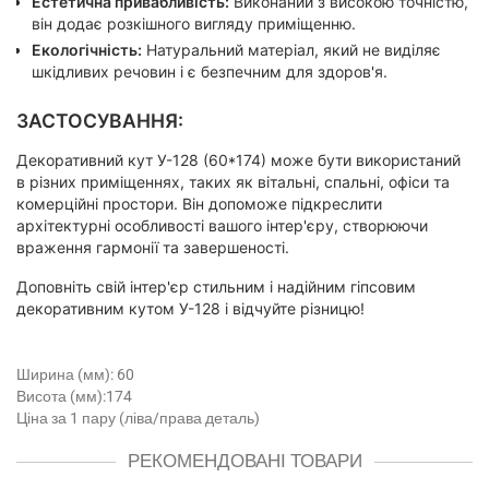
Естетична привабливість:
Виконаний з високою точністю,
він додає розкішного вигляду приміщенню.
Екологічність:
Натуральний матеріал, який не виділяє
шкідливих речовин і є безпечним для здоров'я.
ЗАСТОСУВАННЯ:
Декоративний кут У-128 (60*174) може бути використаний
в різних приміщеннях, таких як вітальні, спальні, офіси та
комерційні простори. Він допоможе підкреслити
архітектурні особливості вашого інтер'єру, створюючи
враження гармонії та завершеності.
Доповніть свій інтер'єр стильним і надійним гіпсовим
декоративним кутом У-128 і відчуйте різницю!
Ширина (мм): 60
Висота (мм):174
Ціна за 1 пару (ліва/права деталь)
РЕКОМЕНДОВАНІ ТОВАРИ