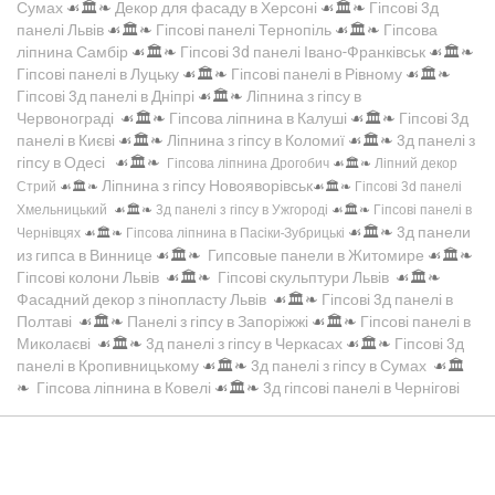
Сумах
☙🏛️❧
Декор для фасаду в Херсоні
☙🏛️❧
Гіпсові 3д
панелі Львів
☙🏛️❧
Гіпсові панелі Тернопіль
☙🏛️❧
Гіпсова
ліпнина Самбір
☙🏛️❧
Гіпсові 3d панелі Івано-Франківськ
☙🏛️❧
Гіпсові панелі в Луцьку
☙🏛️❧
Гіпсові панелі в Рівному
☙🏛️❧
Гіпсові 3д панелі в Дніпрі
☙🏛️❧
Ліпнина з гіпсу в
Червонограді
☙🏛️❧
Гіпсова ліпнина в Калуші
☙🏛️❧
Гіпсові 3д
панелі в Києві
☙🏛️❧
Ліпнина з гіпсу в Коломиї
☙🏛️❧
3д панелі з
гіпсу в Одесі
☙🏛️❧
Гіпсова ліпнина Дрогобич
☙🏛️❧
Ліпний декор
Ліпнина з гіпсу Новояворівськ
Стрий
☙🏛️❧
☙🏛️❧
Гіпсові 3d панелі
Хмельницький
☙🏛️❧
3д панелі з гіпсу в Ужгороді
☙🏛️❧
Гіпсові панелі в
☙🏛️❧
3д панели
Чернівцях
☙🏛️❧
Гіпсова ліпнина в Пасіки-Зубрицькі
из гипса в Виннице
☙🏛️❧
Гипсовые панели в Житомире
☙🏛️❧
Гіпсові колони Львів
☙🏛️❧
Гіпсові скульптури Львів
☙🏛️❧
Фасадний декор з пінопласту Львів
☙🏛️❧
Гіпсові 3д панелі в
Полтаві
☙🏛️❧
Панелі з гіпсу в Запоріжжі
☙🏛️❧
Гіпсові панелі в
Миколаєві
☙🏛️❧
3д панелі з гіпсу в Черкасах
☙🏛️❧
Гіпсові 3д
панелі в Кропивницькому
☙🏛️❧
3д панелі з гіпсу в Сумах
☙🏛️
❧
Гіпсова ліпнина в Ковелі
☙🏛️❧
3д гіпсові панелі в Чернігові