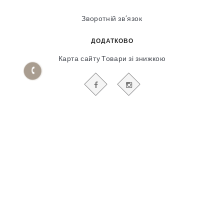
Зворотній зв’язок
ДОДАТКОВО
Карта сайту
Товари зі знижкою
БУДЬТЕ В КУРСІ НАШИХ АКЦІЙ І НОВИН
Гіпсовий і фасадний ліпний декор
© 2018-2025
Продвижение сайта