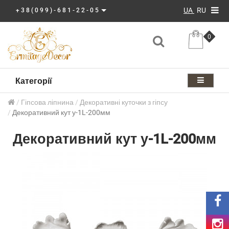
UA
RU
+38(099)-681-22-05
0
Категорії
Гіпсова ліпнина
Декоративні куточки з гіпсу
Декоративний кут у-1L-200мм
Декоративний кут у-1L-200мм