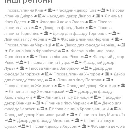
Гіпсова ліпнина Київ
☙🏛️❧
Фасадний декор Київ
☙🏛️❧
Гіпсова
ліпнина Дніпро
☙🏛️❧
Фасадний декор Дніпро
☙🏛️❧
Ліпнина з
гіпсу Одеса
☙🏛️❧
Фасадний декор Одеса
☙🏛️❧
Гіпсова
ліпнина Львів
☙🏛️❧
Декор на фасад Львів
☙🏛️❧
Гіпсова
ліпнина Тернопіль
☙🏛️❧
Декор для фасаду Тернопіль
☙🏛️❧
Ліпнина з гіпсу Чернігів
☙🏛️❧
Фасадна ліпнина Чернігів
☙🏛️❧
Гіпсова ліпнина Чернівці
☙🏛️❧
Декор для фасаду Чернівці
☙🏛️
❧
Ліпнина Івано-Франківськ
☙🏛️❧
Фасадна ліпнина Івано-
Франківськ
☙🏛️❧
Гіпсова ліпнина Рівне
☙🏛️❧
Фасадний декор
Рівне
☙🏛️❧
Гіпсова ліпнина Луцьк
☙🏛️❧
Фасадний декор
Луцьк
☙🏛️❧
Гіпсова ліпнина Запоріжжя
☙🏛️❧
Декор для
фасаду Запоріжжя
☙🏛️❧
Гіпсова ліпнина Ужгород
☙🏛️❧
Декор
для фасаду Ужгород
☙🏛️❧
Ліпнина з гіпсу Полтава
☙🏛️❧
Гіпсова ліпнина Житомир
☙🏛️❧
Фасадний декор Житомир
☙🏛️
❧
Ліпнина з гіпсу Хмельницький
☙🏛️❧
Декор для фасаду
Хмельницький
☙🏛️❧
Ліпнина з гіпсу Вінниця
☙🏛️❧
Фасадний
декор Вінниця
☙🏛️❧
Ліпнина з гіпсу Черкаси
☙🏛️❧
Декор для
фасаду Черкаси
☙🏛️❧
Гіпсова ліпнина Кропивницький
☙🏛️❧
Фасадний декор Кропивницький
☙🏛️❧
Ліпнина з гіпсу Миколаїв
☙🏛️❧
Декор для фасаду Миколаїв
☙🏛️❧
Ліпнина з гіпсу в
Сумах
☙🏛️❧
Гіпсовий декор в Херсоні
☙🏛️❧
Фасадний декор в