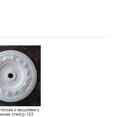
гіпсова з мушлями у
ному стилі р-123