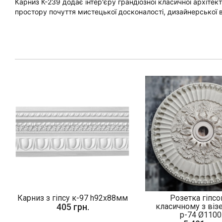
Карниз К-239 додає інтер'єру грандіозної класичної архітек
простору почуття мистецької досконалості, дизайнерської в
Карниз з гіпсу к-97 h92х88мм
Розетка гіпсо
405 грн.
класичному з віз
р-74 Ø1100.