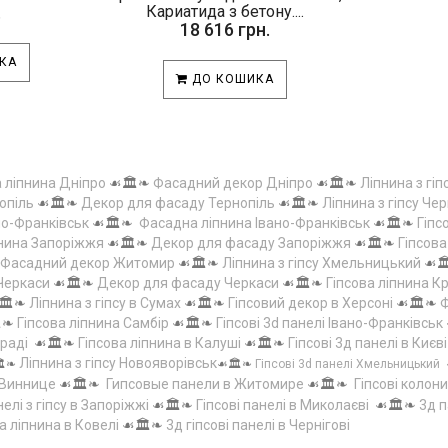
.
Кариатида з бетону....
18 616 грн.
КА
ДО КОШИКА
а ліпнина Дніпро
☙🏛️❧
Фасадний декор Дніпро
☙🏛️❧
Ліпнина з гіп
опіль
☙🏛️❧
Декор для фасаду Тернопіль
☙🏛️❧
Ліпнина з гіпсу Чер
но-Франківськ
☙🏛️❧
Фасадна ліпнина Івано-Франківськ
☙🏛️❧
Гіпс
пнина Запоріжжя
☙🏛️❧
Декор для фасаду Запоріжжя
☙🏛️❧
Гіпсов
Фасадний декор Житомир
☙🏛️❧
Ліпнина з гіпсу Хмельницький
☙
 Черкаси
☙🏛️❧
Декор для фасаду Черкаси
☙🏛️❧
Гіпсова ліпнина 
🏛️❧
Ліпнина з гіпсу в Сумах
☙🏛️❧
Гіпсовий декор в Херсоні
☙🏛️❧
Ф
️❧
Гіпсова ліпнина Самбір
☙🏛️❧
Гіпсові 3d панелі Івано-Франківськ
граді
☙🏛️❧
Гіпсова ліпнина в Калуші
☙🏛️❧
Гіпсові 3д панелі в Києві
Ліпнина з гіпсу Новояворівськ
️❧
☙🏛️❧
Гіпсові 3d панелі Хмельницький
 Виннице
☙🏛️❧
Гипсовые панели в Житомире
☙🏛️❧
Гіпсові колони
елі з гіпсу в Запоріжжі
☙🏛️❧
Гіпсові панелі в Миколаєві
☙🏛️❧
3д п
а ліпнина в Ковелі
☙🏛️❧
3д гіпсові панелі в Чернігові