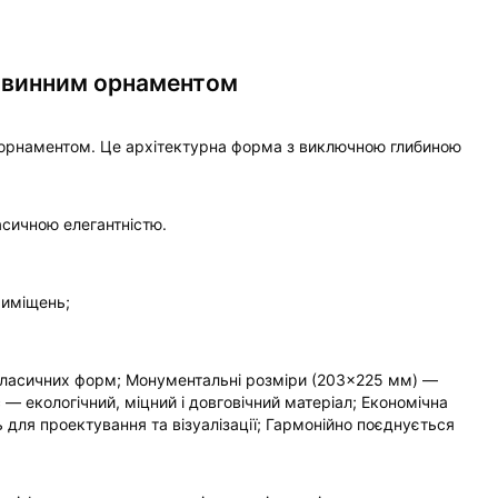
ковинним орнаментом
 орнаментом. Це архітектурна форма з виключною глибиною
асичною елегантністю.
риміщень;
 класичних форм; Монументальні розміри (203×225 мм) —
 — екологічний, міцний і довговічний матеріал; Економічна
ь для проектування та візуалізації; Гармонійно поєднується