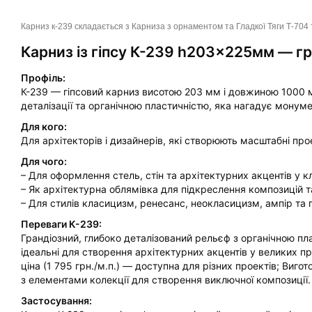
Карниз к-239 складається з Карниза з орнаментом та Гладкої Тяги Т-704 
Карниз із гіпсу К-239 h203x225мм — г
Профіль:
К-239 — гіпсовий карниз висотою 203 мм і довжиною 1000
деталізації та органічною пластичністю, яка нагадує монум
Для кого:
Для архітекторів і дизайнерів, які створюють масштабні пр
Для чого:
– Для оформлення стель, стін та архітектурних акцентів у к
– Як архітектурна облямівка для підкреслення композицій т
– Для стилів класицизм, ренесанс, неокласицизм, ампір та 
Переваги К-239:
Грандіозний, глибоко деталізований рельєф з органічною 
ідеальні для створення архітектурних акцентів у великих пр
ціна (1 795 грн./м.п.) — доступна для різних проектів; Виг
з елементами колекції для створення виключної композиції.
Застосування: