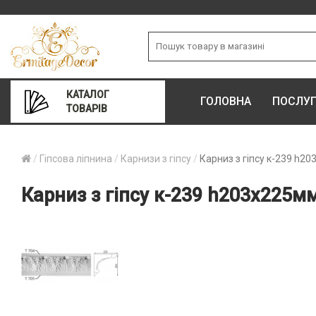
КАТАЛОГ
ГОЛОВНА
ПОСЛУ
ТОВАРІВ
Гіпсова ліпнина
Карнизи з гіпсу
Карниз з гіпсу к-239 h2
Карниз з гіпсу к-239 h203х225м