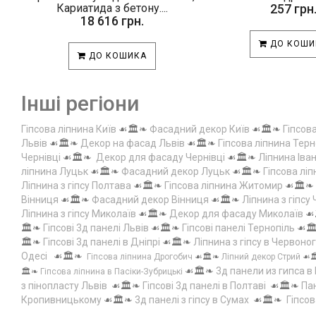
Кариатида з бетону....
257 грн
18 616 грн.
ДО КОШИ
ДО КОШИКА
Інші регіони
Гіпсова ліпнина Київ
☙🏛️❧
Фасадний декор Київ
☙🏛️❧
Гіпсов
Львів
☙🏛️❧
Декор на фасад Львів
☙🏛️❧
Гіпсова ліпнина Терн
Чернівці
☙🏛️❧
Декор для фасаду Чернівці
☙🏛️❧
Ліпнина Іва
ліпнина Луцьк
☙🏛️❧
Фасадний декор Луцьк
☙🏛️❧
Гіпсова лі
Ліпнина з гіпсу Полтава
☙🏛️❧
Гіпсова ліпнина Житомир
☙🏛️❧
Вінниця
☙🏛️❧
Фасадний декор Вінниця
☙🏛️❧
Ліпнина з гіпсу
Ліпнина з гіпсу Миколаїв
☙🏛️❧
Декор для фасаду Миколаїв
☙
🏛️❧
Гіпсові 3д панелі Львів
☙🏛️❧
Гіпсові панелі Тернопіль
☙🏛
🏛️❧
Гіпсові 3д панелі в Дніпрі
☙🏛️❧
Ліпнина з гіпсу в Червоно
Одесі
☙🏛️❧
Гіпсова ліпнина Дрогобич
☙🏛️❧
Ліпний декор Стрий
☙
☙🏛️❧
3д панели из гипса в
🏛️❧
Гіпсова ліпнина в Пасіки-Зубрицькі
з пінопласту Львів
☙🏛️❧
Гіпсові 3д панелі в Полтаві
☙🏛️❧
Пан
Кропивницькому
☙🏛️❧
3д панелі з гіпсу в Сумах
☙🏛️❧
Гіпсов