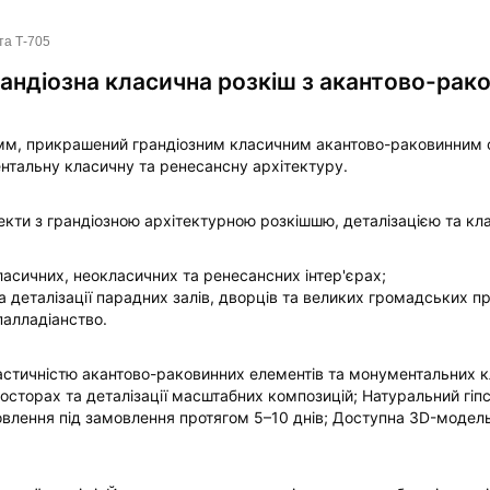
та Т-705
рандіозна класична розкіш з акантово-ра
 мм, прикрашений грандіозним класичним акантово-раковинним
ентальну класичну та ренесансну архітектуру.
оекти з грандіозною архітектурною розкішшю, деталізацією та кл
ласичних, неокласичних та ренесансних інтер'єрах;
а деталізації парадних залів, дворців та великих громадських п
палладіанство.
пластичністю акантово-раковинних елементів та монументальних
осторах та деталізації масштабних композицій; Натуральний гіпс
отовлення під замовлення протягом 5–10 днів; Доступна 3D-модел