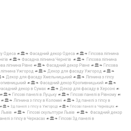
су Одеса
☙🏛️❧
Фасадний декор Одеса
☙🏛️❧
Гіпсова ліпнина
нігів
☙🏛️❧
Фасадна ліпнина Чернігів
☙🏛️❧
Гіпсова ліпнина
ова ліпнина Рівне
☙🏛️❧
Фасадний декор Рівне
☙🏛️❧
Гіпсова
а ліпнина Ужгород
☙🏛️❧
Декор для фасаду Ужгород
☙🏛️❧
️❧
Декор для фасаду Хмельницький
☙🏛️❧
Ліпнина з гіпсу
Кропивницький
☙🏛️❧
Фасадний декор Кропивницький
☙🏛️❧
асадний декор в Сумах
☙🏛️❧
Декор для фасаду в Херсоні
☙
☙🏛️❧
Гіпсові панелі в Луцьку
☙🏛️❧
Гіпсові панелі в Рівному
☙
☙🏛️❧
Ліпнина з гіпсу в Коломиї
☙🏛️❧
3д панелі з гіпсу в
☙🏛️❧
3д панелі з гіпсу в Ужгороді
☙🏛️❧
Гіпсові панелі в Чернівцях
☙
 Львів
☙🏛️❧
Гіпсові скульптури Львів
☙🏛️❧
Фасадний декор
анелі з гіпсу в Черкасах
☙🏛️❧
Гіпсові 3д панелі в