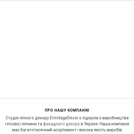
ПРО НАШУ КОМПАНІЮ
Студія ліпного декору ErmitageDecor є лідером з виробництва
гіпсової ліпнини та
фасадного декору
в Україні. Наша компанія
має багатотисячний асортимент і висока якість виробів