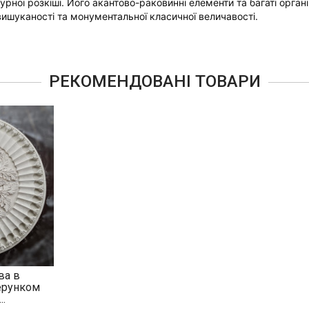
турної розкіші. Його акантово-раковинні елементи та багаті орга
ишуканості та монументальної класичної величавості.
РЕКОМЕНДОВАНІ ТОВАРИ
ва в
ерунком
..