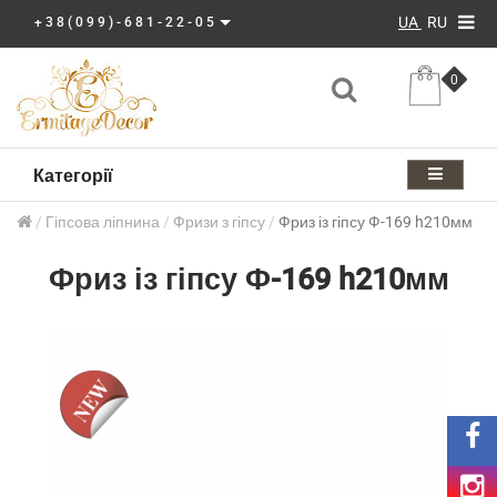
UA
RU
+38(099)-681-22-05
0
Категорії
Гіпсова ліпнина
Фризи з гіпсу
Фриз із гіпсу Ф-169 h210мм
Фриз із гіпсу Ф-169 h210мм