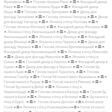
Франківськ
☙🏛️❧
Гіпсова ліпнина Рівне
☙🏛️❧
Фасадний декор
Рівне
☙🏛️❧
Гіпсова ліпнина Луцьк
☙🏛️❧
Фасадний декор
Луцьк
☙🏛️❧
Гіпсова ліпнина Запоріжжя
☙🏛️❧
Декор для
фасаду Запоріжжя
☙🏛️❧
Гіпсова ліпнина Ужгород
☙🏛️❧
Декор
для фасаду Ужгород
☙🏛️❧
Ліпнина з гіпсу Полтава
☙🏛️❧
Гіпсова ліпнина Житомир
☙🏛️❧
Фасадний декор Житомир
☙🏛️
❧
Ліпнина з гіпсу Хмельницький
☙🏛️❧
Декор для фасаду
Хмельницький
☙🏛️❧
Ліпнина з гіпсу Вінниця
☙🏛️❧
Фасадний
декор Вінниця
☙🏛️❧
Ліпнина з гіпсу Черкаси
☙🏛️❧
Декор для
фасаду Черкаси
☙🏛️❧
Гіпсова ліпнина Кропивницький
☙🏛️❧
Фасадний декор Кропивницький
☙🏛️❧
Ліпнина з гіпсу Миколаїв
☙🏛️❧
Декор для фасаду Миколаїв
☙🏛️❧
Ліпнина з гіпсу в
Сумах
☙🏛️❧
Гіпсовий декор в Херсоні
☙🏛️❧
Фасадний декор в
Сумах
☙🏛️❧
Декор для фасаду в Херсоні
☙🏛️❧
Гіпсові 3д
панелі Львів
☙🏛️❧
Гіпсові панелі Тернопіль
☙🏛️❧
Гіпсова
ліпнина Самбір
☙🏛️❧
Гіпсові 3d панелі Івано-Франківськ
☙🏛️❧
Гіпсові панелі в Луцьку
☙🏛️❧
Гіпсові панелі в Рівному
☙🏛️❧
Гіпсові 3д панелі в Дніпрі
☙🏛️❧
Ліпнина з гіпсу в
Червонограді
☙🏛️❧
Гіпсова ліпнина в Калуші
☙🏛️❧
Гіпсові 3д
панелі в Києві
☙🏛️❧
Ліпнина з гіпсу в Коломиї
☙🏛️❧
3д панелі з
гіпсу в Одесі
☙🏛️❧
Гіпсова ліпнина Дрогобич
☙🏛️❧
Ліпний декор
Ліпнина з гіпсу Новояворівськ
Стрий
☙🏛️❧
☙🏛️❧
Гіпсові 3d панелі