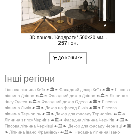
.
3D панель "Квадрати" 500х20 мм...
257 грн.
ДО КОШИКА
Інші регіони
Гіпсова ліпнина Київ
☙🏛️❧
Фасадний декор Київ
☙🏛️❧
Гіпсова
ліпнина Дніпро
☙🏛️❧
Фасадний декор Дніпро
☙🏛️❧
Ліпнина з
гіпсу Одеса
☙🏛️❧
Фасадний декор Одеса
☙🏛️❧
Гіпсова
ліпнина Львів
☙🏛️❧
Декор на фасад Львів
☙🏛️❧
Гіпсова
ліпнина Тернопіль
☙🏛️❧
Декор для фасаду Тернопіль
☙🏛️❧
Ліпнина з гіпсу Чернігів
☙🏛️❧
Фасадна ліпнина Чернігів
☙🏛️❧
Гіпсова ліпнина Чернівці
☙🏛️❧
Декор для фасаду Чернівці
☙🏛️
❧
Ліпнина Івано-Франківськ
☙🏛️❧
Фасадна ліпнина Івано-