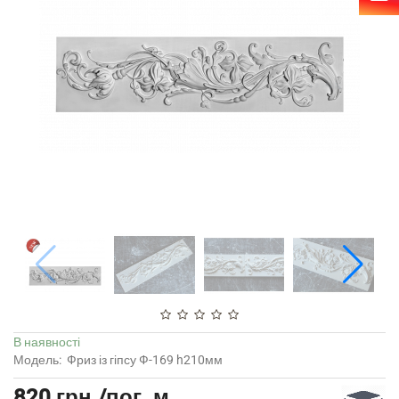
В наявності
Модель:
Фриз із гіпсу Ф-169 h210мм
820 грн./пог. м.