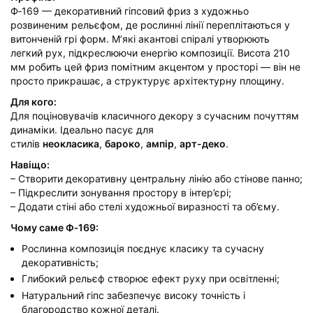
Ф‑169 — декоративний гіпсовий фриз з художньо
розвиненим рельєфом, де рослинні лінії переплітаються у
витонченій грі форм. М’які акантові спіралі утворюють
легкий рух, підкреслюючи енергію композиції. Висота 210
мм робить цей фриз помітним акцентом у просторі — він не
просто прикрашає, а структурує архітектурну площину.
Для кого:
Для поціновувачів класичного декору з сучасним почуттям
динаміки. Ідеально пасує для
стилів
неокласика
,
бароко
,
ампір
,
арт-деко
.
Навіщо:
– Створити декоративну центральну лінію або стінове панно;
– Підкреслити зонування простору в інтер’єрі;
– Додати стіні або стелі художньої виразності та об’єму.
Чому саме Ф‑169:
Рослинна композиція поєднує класику та сучасну
декоративність;
Глибокий рельєф створює ефект руху при освітленні;
Натуральний гіпс забезпечує високу точність і
благородство кожної деталі.