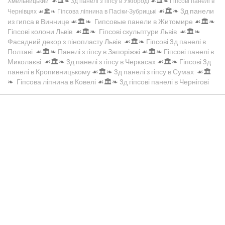
Хмельницький
☙🏛️❧
3д панелі з гіпсу в Ужгороді
☙🏛️❧
Гіпсові панелі в
☙🏛️❧
3д панели
Чернівцях
☙🏛️❧
Гіпсова ліпнина в Пасіки-Зубрицькі
из гипса в Виннице
☙🏛️❧
Гипсовые панели в Житомире
☙🏛️❧
Гіпсові колони Львів
☙🏛️❧
Гіпсові скульптури Львів
☙🏛️❧
Фасадний декор з пінопласту Львів
☙🏛️❧
Гіпсові 3д панелі в
Полтаві
☙🏛️❧
Панелі з гіпсу в Запоріжжі
☙🏛️❧
Гіпсові панелі в
Миколаєві
☙🏛️❧
3д панелі з гіпсу в Черкасах
☙🏛️❧
Гіпсові 3д
панелі в Кропивницькому
☙🏛️❧
3д панелі з гіпсу в Сумах
☙🏛️
❧
Гіпсова ліпнина в Ковелі
☙🏛️❧
3д гіпсові панелі в Чернігові