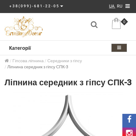
UA
RU
+38(099)-681-22-05
0
Категорії
Гіпсова ліпнина
Середники з гіпсу
Ліпнина середник з гіпсу СПК-3
Ліпнина середник з гіпсу СПК-3