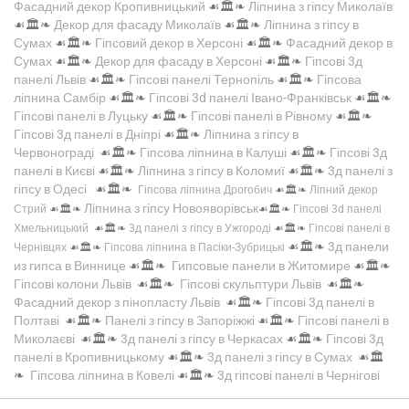
Фасадний декор Кропивницький
☙🏛️❧
Ліпнина з гіпсу Миколаїв
☙🏛️❧
Декор для фасаду Миколаїв
☙🏛️❧
Ліпнина з гіпсу в
Сумах
☙🏛️❧
Гіпсовий декор в Херсоні
☙🏛️❧
Фасадний декор в
Сумах
☙🏛️❧
Декор для фасаду в Херсоні
☙🏛️❧
Гіпсові 3д
панелі Львів
☙🏛️❧
Гіпсові панелі Тернопіль
☙🏛️❧
Гіпсова
ліпнина Самбір
☙🏛️❧
Гіпсові 3d панелі Івано-Франківськ
☙🏛️❧
Гіпсові панелі в Луцьку
☙🏛️❧
Гіпсові панелі в Рівному
☙🏛️❧
Гіпсові 3д панелі в Дніпрі
☙🏛️❧
Ліпнина з гіпсу в
Червонограді
☙🏛️❧
Гіпсова ліпнина в Калуші
☙🏛️❧
Гіпсові 3д
панелі в Києві
☙🏛️❧
Ліпнина з гіпсу в Коломиї
☙🏛️❧
3д панелі з
гіпсу в Одесі
☙🏛️❧
Гіпсова ліпнина Дрогобич
☙🏛️❧
Ліпний декор
Ліпнина з гіпсу Новояворівськ
Стрий
☙🏛️❧
☙🏛️❧
Гіпсові 3d панелі
Хмельницький
☙🏛️❧
3д панелі з гіпсу в Ужгороді
☙🏛️❧
Гіпсові панелі в
☙🏛️❧
3д панели
Чернівцях
☙🏛️❧
Гіпсова ліпнина в Пасіки-Зубрицькі
из гипса в Виннице
☙🏛️❧
Гипсовые панели в Житомире
☙🏛️❧
Гіпсові колони Львів
☙🏛️❧
Гіпсові скульптури Львів
☙🏛️❧
Фасадний декор з пінопласту Львів
☙🏛️❧
Гіпсові 3д панелі в
Полтаві
☙🏛️❧
Панелі з гіпсу в Запоріжжі
☙🏛️❧
Гіпсові панелі в
Миколаєві
☙🏛️❧
3д панелі з гіпсу в Черкасах
☙🏛️❧
Гіпсові 3д
панелі в Кропивницькому
☙🏛️❧
3д панелі з гіпсу в Сумах
☙🏛️
❧
Гіпсова ліпнина в Ковелі
☙🏛️❧
3д гіпсові панелі в Чернігові