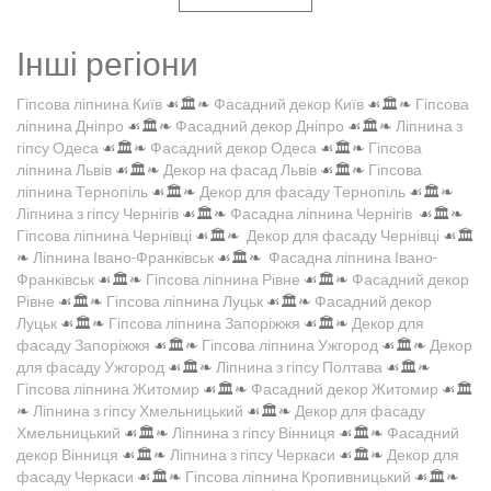
Інші регіони
Гіпсова ліпнина Київ
☙🏛️❧
Фасадний декор Київ
☙🏛️❧
Гіпсова
ліпнина Дніпро
☙🏛️❧
Фасадний декор Дніпро
☙🏛️❧
Ліпнина з
гіпсу Одеса
☙🏛️❧
Фасадний декор Одеса
☙🏛️❧
Гіпсова
ліпнина Львів
☙🏛️❧
Декор на фасад Львів
☙🏛️❧
Гіпсова
ліпнина Тернопіль
☙🏛️❧
Декор для фасаду Тернопіль
☙🏛️❧
Ліпнина з гіпсу Чернігів
☙🏛️❧
Фасадна ліпнина Чернігів
☙🏛️❧
Гіпсова ліпнина Чернівці
☙🏛️❧
Декор для фасаду Чернівці
☙🏛️
❧
Ліпнина Івано-Франківськ
☙🏛️❧
Фасадна ліпнина Івано-
Франківськ
☙🏛️❧
Гіпсова ліпнина Рівне
☙🏛️❧
Фасадний декор
Рівне
☙🏛️❧
Гіпсова ліпнина Луцьк
☙🏛️❧
Фасадний декор
Луцьк
☙🏛️❧
Гіпсова ліпнина Запоріжжя
☙🏛️❧
Декор для
фасаду Запоріжжя
☙🏛️❧
Гіпсова ліпнина Ужгород
☙🏛️❧
Декор
для фасаду Ужгород
☙🏛️❧
Ліпнина з гіпсу Полтава
☙🏛️❧
Гіпсова ліпнина Житомир
☙🏛️❧
Фасадний декор Житомир
☙🏛️
❧
Ліпнина з гіпсу Хмельницький
☙🏛️❧
Декор для фасаду
Хмельницький
☙🏛️❧
Ліпнина з гіпсу Вінниця
☙🏛️❧
Фасадний
декор Вінниця
☙🏛️❧
Ліпнина з гіпсу Черкаси
☙🏛️❧
Декор для
фасаду Черкаси
☙🏛️❧
Гіпсова ліпнина Кропивницький
☙🏛️❧