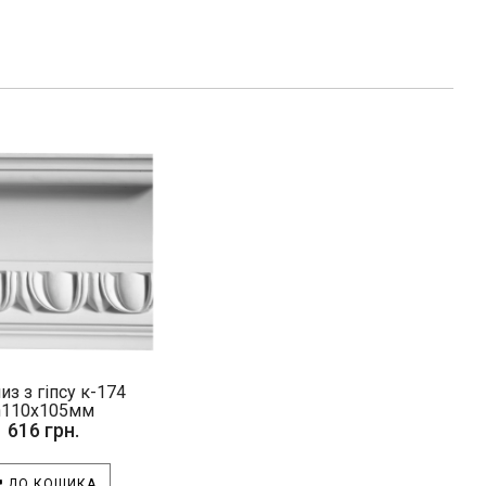
из з гіпсу к-174
h110х105мм
616 грн.
ДО КОШИКА