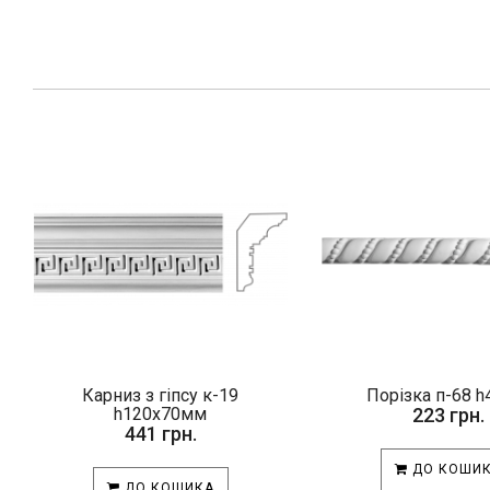
Карниз з гіпсу к-19
Порізка п-68 
h120х70мм
223 грн.
441 грн.
ДО КОШИ
ДО КОШИКА