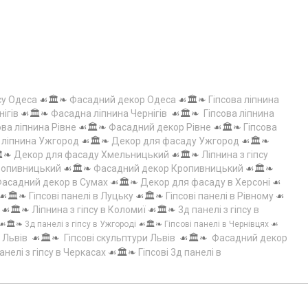
су Одеса
☙🏛️❧
Фасадний декор Одеса
☙🏛️❧
Гіпсова ліпнина
нігів
☙🏛️❧
Фасадна ліпнина Чернігів
☙🏛️❧
Гіпсова ліпнина
ова ліпнина Рівне
☙🏛️❧
Фасадний декор Рівне
☙🏛️❧
Гіпсова
а ліпнина Ужгород
☙🏛️❧
Декор для фасаду Ужгород
☙🏛️❧
️❧
Декор для фасаду Хмельницький
☙🏛️❧
Ліпнина з гіпсу
Кропивницький
☙🏛️❧
Фасадний декор Кропивницький
☙🏛️❧
асадний декор в Сумах
☙🏛️❧
Декор для фасаду в Херсоні
☙
☙🏛️❧
Гіпсові панелі в Луцьку
☙🏛️❧
Гіпсові панелі в Рівному
☙
☙🏛️❧
Ліпнина з гіпсу в Коломиї
☙🏛️❧
3д панелі з гіпсу в
☙🏛️❧
3д панелі з гіпсу в Ужгороді
☙🏛️❧
Гіпсові панелі в Чернівцях
☙
 Львів
☙🏛️❧
Гіпсові скульптури Львів
☙🏛️❧
Фасадний декор
анелі з гіпсу в Черкасах
☙🏛️❧
Гіпсові 3д панелі в