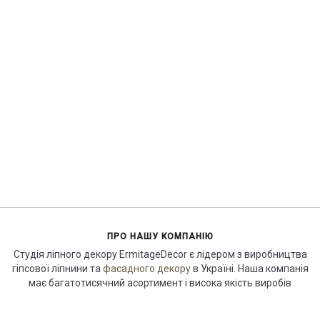
ПРО НАШУ КОМПАНІЮ
Студія ліпного декору ErmitageDecor є лідером з виробництва
гіпсової ліпнини та
фасадного декору
в Україні. Наша компанія
має багатотисячний асортимент і висока якість виробів