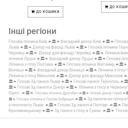
ДО КОШИ
ДО КОШИКА
Інші регіони
Гіпсова ліпнина Київ
☙🏛️❧
Фасадний декор Київ
☙🏛️❧
Гіпсов
Львів
☙🏛️❧
Декор на фасад Львів
☙🏛️❧
Гіпсова ліпнина Терн
Чернівці
☙🏛️❧
Декор для фасаду Чернівці
☙🏛️❧
Ліпнина Іва
ліпнина Луцьк
☙🏛️❧
Фасадний декор Луцьк
☙🏛️❧
Гіпсова лі
Ліпнина з гіпсу Полтава
☙🏛️❧
Гіпсова ліпнина Житомир
☙🏛️❧
Вінниця
☙🏛️❧
Фасадний декор Вінниця
☙🏛️❧
Ліпнина з гіпсу
Ліпнина з гіпсу Миколаїв
☙🏛️❧
Декор для фасаду Миколаїв
☙
🏛️❧
Гіпсові 3д панелі Львів
☙🏛️❧
Гіпсові панелі Тернопіль
☙🏛
🏛️❧
Гіпсові 3д панелі в Дніпрі
☙🏛️❧
Ліпнина з гіпсу в Червоно
Одесі
☙🏛️❧
Гіпсова ліпнина Дрогобич
☙🏛️❧
Ліпний декор Стрий
☙
☙🏛️❧
3д панели из гипса в
🏛️❧
Гіпсова ліпнина в Пасіки-Зубрицькі
з пінопласту Львів
☙🏛️❧
Гіпсові 3д панелі в Полтаві
☙🏛️❧
Пан
Кропивницькому
☙🏛️❧
3д панелі з гіпсу в Сумах
☙🏛️❧
Гіпсов