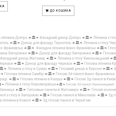
КА
ДО КОШИКА
а ліпнина Дніпро
☙🏛️❧
Фасадний декор Дніпро
☙🏛️❧
Ліпнина з гіп
опіль
☙🏛️❧
Декор для фасаду Тернопіль
☙🏛️❧
Ліпнина з гіпсу Чер
но-Франківськ
☙🏛️❧
Фасадна ліпнина Івано-Франківськ
☙🏛️❧
Гіпс
пнина Запоріжжя
☙🏛️❧
Декор для фасаду Запоріжжя
☙🏛️❧
Гіпсов
Фасадний декор Житомир
☙🏛️❧
Ліпнина з гіпсу Хмельницький
☙
 Черкаси
☙🏛️❧
Декор для фасаду Черкаси
☙🏛️❧
Гіпсова ліпнина 
🏛️❧
Ліпнина з гіпсу в Сумах
☙🏛️❧
Гіпсовий декор в Херсоні
☙🏛️❧
Ф
️❧
Гіпсова ліпнина Самбір
☙🏛️❧
Гіпсові 3d панелі Івано-Франківськ
граді
☙🏛️❧
Гіпсова ліпнина в Калуші
☙🏛️❧
Гіпсові 3д панелі в Києві
Ліпнина з гіпсу Новояворівськ
️❧
☙🏛️❧
Гіпсові 3d панелі Хмельницький
 Виннице
☙🏛️❧
Гипсовые панели в Житомире
☙🏛️❧
Гіпсові колони
елі з гіпсу в Запоріжжі
☙🏛️❧
Гіпсові панелі в Миколаєві
☙🏛️❧
3д п
а ліпнина в Ковелі
☙🏛️❧
3д гіпсові панелі в Чернігові