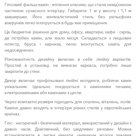
Гіпсовий фальш-камін - втілення класики, що стала невід'ємною
частиною сучасного інтер'єру. Габарити: 1 м у висоту і 1,1 м
завширшки. Його мінімалістичний стиль без рельєфних
візерунків легко інтегрується в будь-яке приміщення.
Це бюджетне рішення для дому, офісу, квартири, кафе - скрізь,
де потрібен камін, але мало місця. Складається з лицьових
пілястр, бруса і карниза, легко монтується, навіть для
недосвідчених.
Різноманітність дизайну включає в себе лінійку варіантів.
Простий в установці, не вимагає каркаса, потрібно лише
закріпити до стіни.
Декор включає профільовані лінійні молдинги, роблячи камін
унікальним. Ідеально поєднується з камінними печами,
електрокамінами або камінами з цегли.
Через компактні розміри підходить для спалень, віталень, холів.
Каміни давно входять в інтер'єри різних стилів у європейських
країнах.
Гіпс - негорючий і безпечний матеріал, використаний у дизайні з
давніх часів. Довговічний, без шкідливих речовин. Можна
встановлювати в дитячі кімнати, уникаючи вологи завдяки