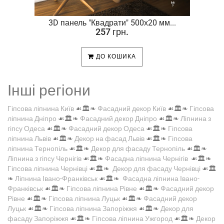
.
3D панель "Квадрати" 500х20 мм...
257 грн.
ДО КОШИКА
Інші регіони
Гіпсова ліпнина Київ
☙🏛️❧
Фасадний декор Київ
☙🏛️❧
Гіпсова
ліпнина Дніпро
☙🏛️❧
Фасадний декор Дніпро
☙🏛️❧
Ліпнина з
гіпсу Одеса
☙🏛️❧
Фасадний декор Одеса
☙🏛️❧
Гіпсова
ліпнина Львів
☙🏛️❧
Декор на фасад Львів
☙🏛️❧
Гіпсова
ліпнина Тернопіль
☙🏛️❧
Декор для фасаду Тернопіль
☙🏛️❧
Ліпнина з гіпсу Чернігів
☙🏛️❧
Фасадна ліпнина Чернігів
☙🏛️❧
Гіпсова ліпнина Чернівці
☙🏛️❧
Декор для фасаду Чернівці
☙🏛️
❧
Ліпнина Івано-Франківськ
☙🏛️❧
Фасадна ліпнина Івано-
Франківськ
☙🏛️❧
Гіпсова ліпнина Рівне
☙🏛️❧
Фасадний декор
Рівне
☙🏛️❧
Гіпсова ліпнина Луцьк
☙🏛️❧
Фасадний декор
Луцьк
☙🏛️❧
Гіпсова ліпнина Запоріжжя
☙🏛️❧
Декор для
фасаду Запоріжжя
☙🏛️❧
Гіпсова ліпнина Ужгород
☙🏛️❧
Декор