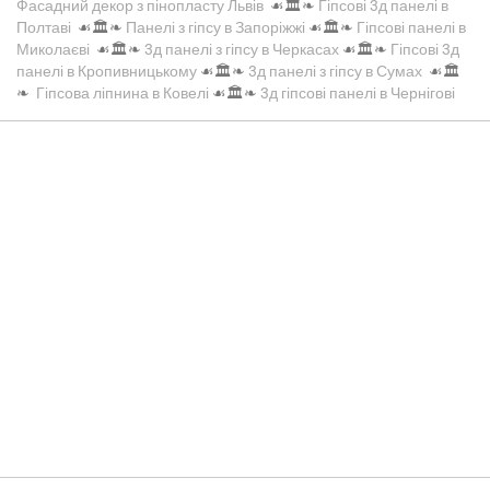
Фасадний декор з пінопласту Львів
☙🏛️❧
Гіпсові 3д панелі в
Полтаві
☙🏛️❧
Панелі з гіпсу в Запоріжжі
☙🏛️❧
Гіпсові панелі в
Миколаєві
☙🏛️❧
3д панелі з гіпсу в Черкасах
☙🏛️❧
Гіпсові 3д
панелі в Кропивницькому
☙🏛️❧
3д панелі з гіпсу в Сумах
☙🏛️
❧
Гіпсова ліпнина в Ковелі
☙🏛️❧
3д гіпсові панелі в Чернігові