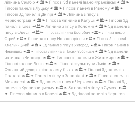
ліпнина Самбір
☙🏛️❧
Гіпсові 3d панелі Івано-Франківськ
☙🏛️❧
Гіпсові панелі в Луцьку
☙🏛️❧
Гіпсові панелі в Рівному
☙🏛️❧
Гіпсові 3д панелі в Дніпрі
☙🏛️❧
Ліпнина з гіпсу в
Червонограді
☙🏛️❧
Гіпсова ліпнина в Калуші
☙🏛️❧
Гіпсові 3д
панелі в Києві
☙🏛️❧
Ліпнина з гіпсу в Коломиї
☙🏛️❧
3д панелі з
гіпсу в Одесі
☙🏛️❧
Гіпсова ліпнина Дрогобич
☙🏛️❧
Ліпний декор
Ліпнина з гіпсу Новояворівськ
Стрий
☙🏛️❧
☙🏛️❧
Гіпсові 3d панелі
Хмельницький
☙🏛️❧
3д панелі з гіпсу в Ужгороді
☙🏛️❧
Гіпсові панелі в
☙🏛️❧
3д панели
Чернівцях
☙🏛️❧
Гіпсова ліпнина в Пасіки-Зубрицькі
из гипса в Виннице
☙🏛️❧
Гипсовые панели в Житомире
☙🏛️❧
Гіпсові колони Львів
☙🏛️❧
Гіпсові скульптури Львів
☙🏛️❧
Фасадний декор з пінопласту Львів
☙🏛️❧
Гіпсові 3д панелі в
Полтаві
☙🏛️❧
Панелі з гіпсу в Запоріжжі
☙🏛️❧
Гіпсові панелі в
Миколаєві
☙🏛️❧
3д панелі з гіпсу в Черкасах
☙🏛️❧
Гіпсові 3д
панелі в Кропивницькому
☙🏛️❧
3д панелі з гіпсу в Сумах
☙🏛️
❧
Гіпсова ліпнина в Ковелі
☙🏛️❧
3д гіпсові панелі в Чернігові