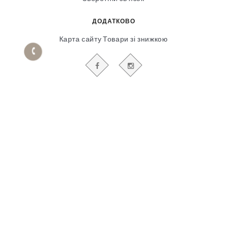
ДОДАТКОВО
Карта сайту
Товари зі знижкою
БУДЬТЕ В КУРСІ НАШИХ АКЦІЙ І НОВИН
Гіпсовий і фасадний ліпний декор
© 2018-2025
Продвижение сайта