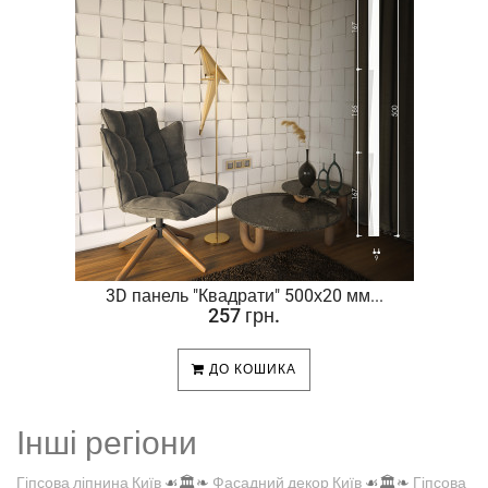
.
3D панель "Квадрати" 500х20 мм...
257 грн.
ДО КОШИКА
Інші регіони
Гіпсова ліпнина Київ
☙🏛️❧
Фасадний декор Київ
☙🏛️❧
Гіпсова