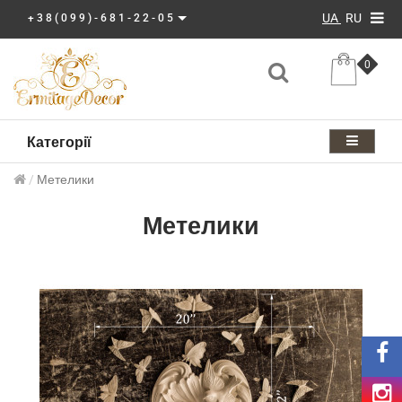
UA
RU
+38(099)-681-22-05
0
Категорії
Метелики
Метелики