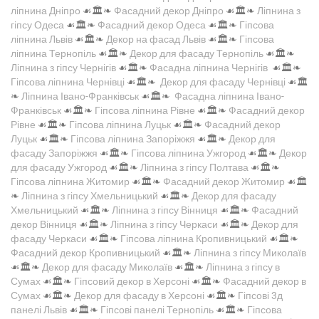
ліпнина Дніпро
☙🏛️❧
Фасадний декор Дніпро
☙🏛️❧
Ліпнина з
гіпсу Одеса
☙🏛️❧
Фасадний декор Одеса
☙🏛️❧
Гіпсова
ліпнина Львів
☙🏛️❧
Декор на фасад Львів
☙🏛️❧
Гіпсова
ліпнина Тернопіль
☙🏛️❧
Декор для фасаду Тернопіль
☙🏛️❧
Ліпнина з гіпсу Чернігів
☙🏛️❧
Фасадна ліпнина Чернігів
☙🏛️❧
Гіпсова ліпнина Чернівці
☙🏛️❧
Декор для фасаду Чернівці
☙🏛️
❧
Ліпнина Івано-Франківськ
☙🏛️❧
Фасадна ліпнина Івано-
Франківськ
☙🏛️❧
Гіпсова ліпнина Рівне
☙🏛️❧
Фасадний декор
Рівне
☙🏛️❧
Гіпсова ліпнина Луцьк
☙🏛️❧
Фасадний декор
Луцьк
☙🏛️❧
Гіпсова ліпнина Запоріжжя
☙🏛️❧
Декор для
фасаду Запоріжжя
☙🏛️❧
Гіпсова ліпнина Ужгород
☙🏛️❧
Декор
для фасаду Ужгород
☙🏛️❧
Ліпнина з гіпсу Полтава
☙🏛️❧
Гіпсова ліпнина Житомир
☙🏛️❧
Фасадний декор Житомир
☙🏛️
❧
Ліпнина з гіпсу Хмельницький
☙🏛️❧
Декор для фасаду
Хмельницький
☙🏛️❧
Ліпнина з гіпсу Вінниця
☙🏛️❧
Фасадний
декор Вінниця
☙🏛️❧
Ліпнина з гіпсу Черкаси
☙🏛️❧
Декор для
фасаду Черкаси
☙🏛️❧
Гіпсова ліпнина Кропивницький
☙🏛️❧
Фасадний декор Кропивницький
☙🏛️❧
Ліпнина з гіпсу Миколаїв
☙🏛️❧
Декор для фасаду Миколаїв
☙🏛️❧
Ліпнина з гіпсу в
Сумах
☙🏛️❧
Гіпсовий декор в Херсоні
☙🏛️❧
Фасадний декор в
Сумах
☙🏛️❧
Декор для фасаду в Херсоні
☙🏛️❧
Гіпсові 3д
панелі Львів
☙🏛️❧
Гіпсові панелі Тернопіль
☙🏛️❧
Гіпсова