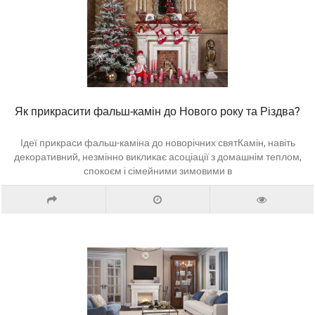
Як прикрасити фальш-камін до Нового року та Різдва?
Ідеї прикраси фальш-каміна до новорічних святКамін, навіть
декоративний, незмінно викликає асоціації з домашнім теплом,
спокоєм і сімейними зимовими в