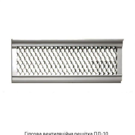
Гіпсова вентиляційна решітка ПЛ-10...