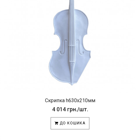
Скрипка h630x210мм
4 014 грн./шт.
ДО КОШИКА