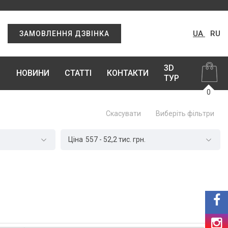
UA
RU
ЗАМОВЛЕННЯ ДЗВІНКА
3D
НОВИНИ
СТАТТІ
КОНТАКТИ
ТУР
0
Скасувати
Виберіть фільтри
Ціна
557
-
52,2 тис.
грн.