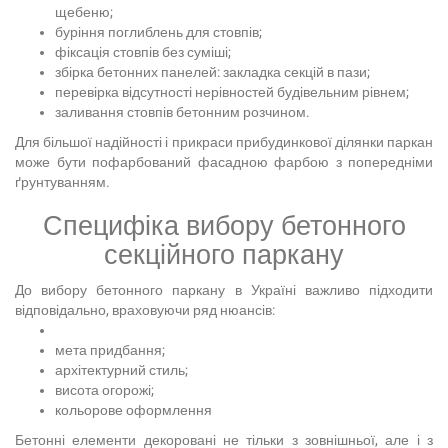
щебеню;
буріння поглиблень для стовпів;
фіксація стовпів без суміші;
збірка бетонних панелей: закладка секцій в пази;
перевірка відсутності нерівностей будівельним рівнем;
заливання стовпів бетонним розчином.
Для більшої надійності і прикраси прибудинкової ділянки паркан
може бути пофарбований фасадною фарбою з попередніми
ґрунтуванням.
Специфіка вибору бетонного
секційного паркану
До вибору бетонного паркану в Україні важливо підходити
відповідально, враховуючи ряд нюансів:
мета придбання;
архітектурний стиль;
висота огорожі;
кольорове оформлення
Бетонні елементи декоровані не тільки з зовнішньої, але і з