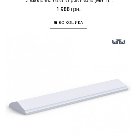
Міжколонна база з прив'язкою (МБ 1)...
1 988 грн.
ДО КОШИКА