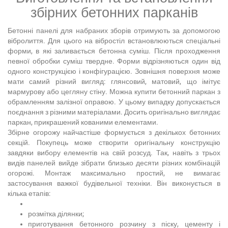
збірних бетонних парканів
Бетонні панелі для набраних зборів отримують за допомогою
вібролиття. Для цього на вібростіл встановлюються спеціальні
форми, в які заливається бетонна суміш. Після проходження
певної обробки суміш твердне. Форми відрізняються один від
одного конструкцією і конфігурацією. Зовнішня поверхня може
мати самий різний вигляд: глянсовий, матовий, що імітує
мармурову або цегляну стіну. Можна купити бетонний паркан з
обрамленням залізної оправою. У цьому випадку допускається
поєднання з різними матеріалами. Досить оригінально виглядає
паркан, прикрашений кованими елементами.
Збірне огорожу найчастіше формується з декількох бетонних
секцій. Покупець може створити оригінальну конструкцію
завдяки вибору елементів на свій розсуд. Так, навіть з трьох
видів панелей вийде зібрати близько десяти різних комбінацій
огорожі. Монтаж максимально простий, не вимагає
застосування важкої будівельної техніки. Він виконується в
кілька етапів:
розмітка ділянки;
приготування бетонного розчину з піску, цементу і