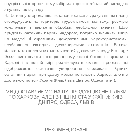
внутрішньої сторони, тому забір має презентабельний вигляд як
з вулиці, так і з двору.
На бетонну огорожу ціна встановлюється з урахуванням площі
огороджувальних території, трудомісткості монтажу, розмірів
конструкцій і варіантів обробки, необхідних клієнту. Щоб
придбати бетонний паркан недорого, потрібно зупинити вибір
на моделі зі скромними декоративними характеристиками,
позбавленої складних дизайнерських елементів. Велика
кількість технологічних можливостей дозволяє заводу Ermitage
Decor виготовляти по-справжньому якісні бетонні паркани в
Харкові і в повній мірі реалізовувати складні проекти, які
відображають естетичні уподобання споживачів. Купити
бетонний паркан при цьому можна не тільки в Харкові, але й з
доставкою по всій Україні (Київ, Львів, Дніпро, Одеса та ін.).
МИ ДОСТАВЛЯЄМО НАШУ ПРОДУКЦІЮ НЕ ТІЛЬКИ
ПО ХАРКОВУ, АЛЕ І В ІНШІ МІСТА УКРАЇНИ: КИЇВ,
ДНІПРО, ОДЕСА, ЛЬВІВ
РЕКОМЕНДОВАНІ