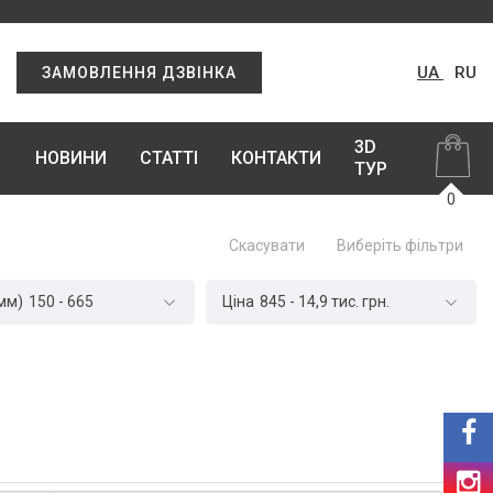
UA
RU
ЗАМОВЛЕННЯ ДЗВІНКА
3D
НОВИНИ
СТАТТІ
КОНТАКТИ
ТУР
0
Скасувати
Виберіть фільтри
мм)
150
-
665
Ціна
845
-
14,9 тис.
грн.