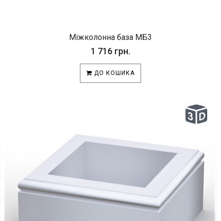
Міжколонна база МБ3
1 716 грн.
ДО КОШИКА