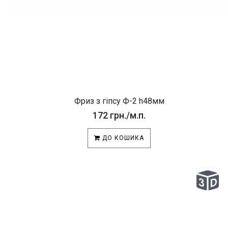
Фриз з гіпсу Ф-2 h48мм
172 грн./м.п.
ДО КОШИКА