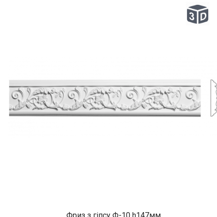
Фриз з гіпсу Ф-10 h147мм