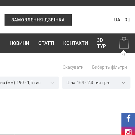
UA
RU
ЗАМОВЛЕННЯ ДЗВІНКА
3D
НОВИНИ
СТАТТІ
КОНТАКТИ
ТУР
0
Скасувати
Виберіть фільтри
на (мм)
190
-
1,5 тис.
Ціна
164
-
2,3 тис.
грн.