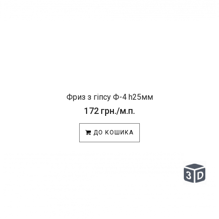
Фриз з гіпсу Ф-4 h25мм
172 грн./м.п.
ДО КОШИКА