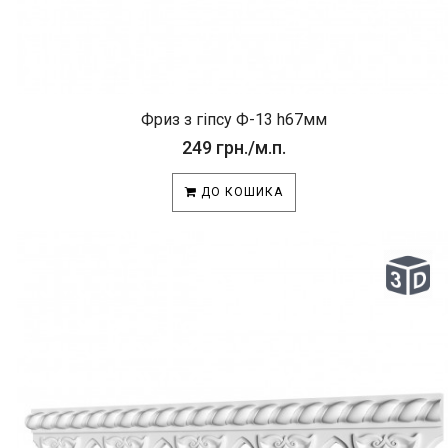
Фриз з гіпсу Ф-13 h67мм
249 грн./м.п.
ДО КОШИКА