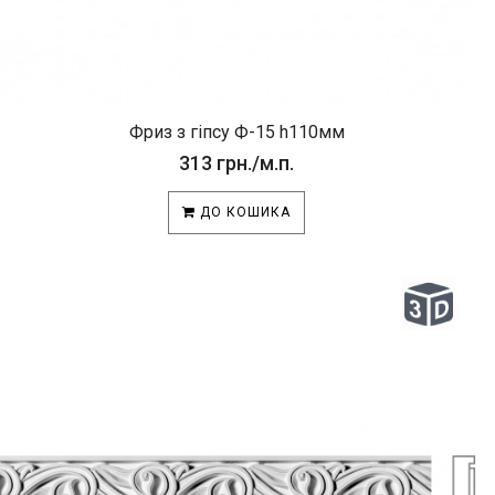
Фриз з гіпсу Ф-15 h110мм
313 грн./м.п.
ДО КОШИКА