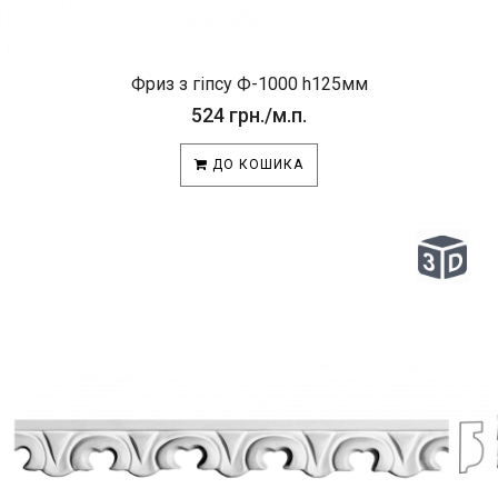
Фриз з гіпсу Ф-1000 h125мм
524 грн./м.п.
ДО КОШИКА