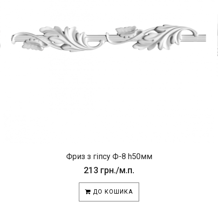
Фриз з гіпсу Ф-8 h50мм
213 грн./м.п.
ДО КОШИКА