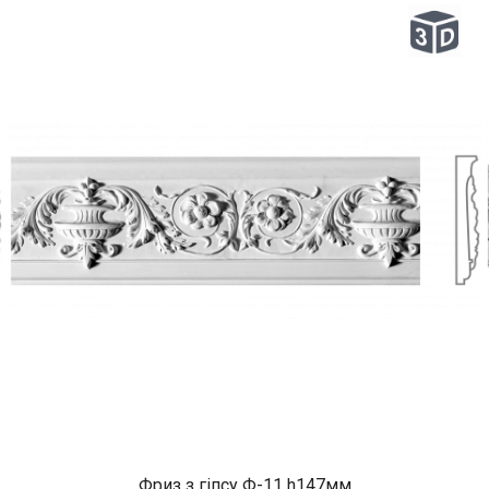
Фриз з гіпсу Ф-11 h147мм