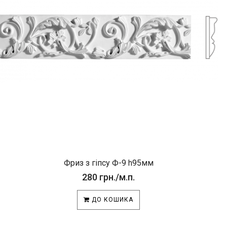
Фриз з гіпсу Ф-9 h95мм
280 грн./м.п.
ДО КОШИКА