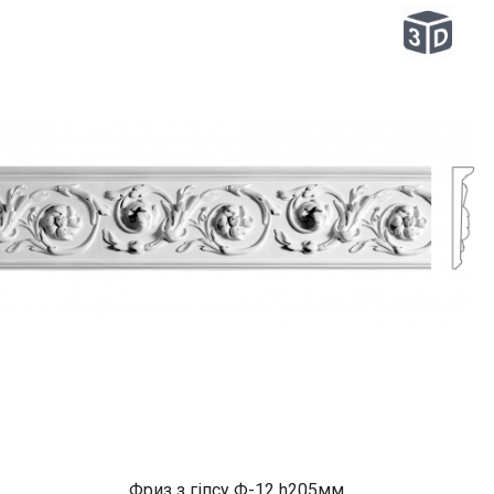
Фриз з гіпсу Ф-12 h205мм