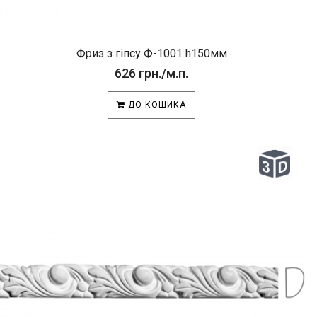
Фриз з гіпсу Ф-1001 h150мм
626 грн./м.п.
ДО КОШИКА