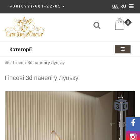
UA
RU
+38(099)-681-22-05
0
Категорії
Гіпсові 3d панелі у Луцьку
Гіпсові 3d панелі у Луцьку