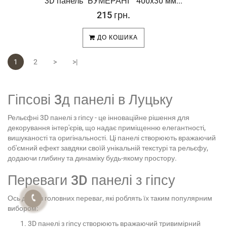
3D панель "БУМЕРАНГ" 400х30 мм...
215 грн.
ДО КОШИКА
1
2
>
>|
Гіпсові 3д панелі в Луцьку
Рельєфні 3D панелі з гіпсу - це інноваційне рішення для
декорування інтер'єрів, що надає приміщенню елегантності,
вишуканості та оригінальності. Ці панелі створюють вражаючий
об'ємний ефект завдяки своїй унікальній текстурі та рельєфу,
додаючи глибину та динаміку будь-якому простору.
Переваги 3D панелі з гіпсу
Ось деякі з головних переваг, які роблять їх таким популярним
вибором:
3D панелі з гіпсу створюють вражаючий тривимірний