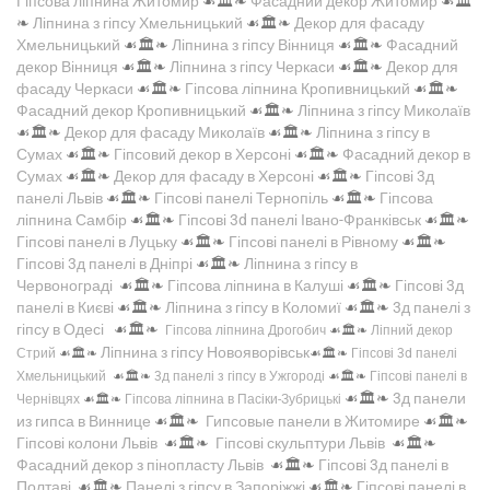
Гіпсова ліпнина Житомир
☙🏛️❧
Фасадний декор Житомир
☙🏛️
❧
Ліпнина з гіпсу Хмельницький
☙🏛️❧
Декор для фасаду
Хмельницький
☙🏛️❧
Ліпнина з гіпсу Вінниця
☙🏛️❧
Фасадний
декор Вінниця
☙🏛️❧
Ліпнина з гіпсу Черкаси
☙🏛️❧
Декор для
фасаду Черкаси
☙🏛️❧
Гіпсова ліпнина Кропивницький
☙🏛️❧
Фасадний декор Кропивницький
☙🏛️❧
Ліпнина з гіпсу Миколаїв
☙🏛️❧
Декор для фасаду Миколаїв
☙🏛️❧
Ліпнина з гіпсу в
Сумах
☙🏛️❧
Гіпсовий декор в Херсоні
☙🏛️❧
Фасадний декор в
Сумах
☙🏛️❧
Декор для фасаду в Херсоні
☙🏛️❧
Гіпсові 3д
панелі Львів
☙🏛️❧
Гіпсові панелі Тернопіль
☙🏛️❧
Гіпсова
ліпнина Самбір
☙🏛️❧
Гіпсові 3d панелі Івано-Франківськ
☙🏛️❧
Гіпсові панелі в Луцьку
☙🏛️❧
Гіпсові панелі в Рівному
☙🏛️❧
Гіпсові 3д панелі в Дніпрі
☙🏛️❧
Ліпнина з гіпсу в
Червонограді
☙🏛️❧
Гіпсова ліпнина в Калуші
☙🏛️❧
Гіпсові 3д
панелі в Києві
☙🏛️❧
Ліпнина з гіпсу в Коломиї
☙🏛️❧
3д панелі з
гіпсу в Одесі
☙🏛️❧
Гіпсова ліпнина Дрогобич
☙🏛️❧
Ліпний декор
Ліпнина з гіпсу Новояворівськ
Стрий
☙🏛️❧
☙🏛️❧
Гіпсові 3d панелі
Хмельницький
☙🏛️❧
3д панелі з гіпсу в Ужгороді
☙🏛️❧
Гіпсові панелі в
☙🏛️❧
3д панели
Чернівцях
☙🏛️❧
Гіпсова ліпнина в Пасіки-Зубрицькі
из гипса в Виннице
☙🏛️❧
Гипсовые панели в Житомире
☙🏛️❧
Гіпсові колони Львів
☙🏛️❧
Гіпсові скульптури Львів
☙🏛️❧
Фасадний декор з пінопласту Львів
☙🏛️❧
Гіпсові 3д панелі в
Полтаві
☙🏛️❧
Панелі з гіпсу в Запоріжжі
☙🏛️❧
Гіпсові панелі в