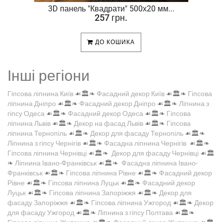
.
3D панель "Квадрати" 500х20 мм...
257 грн.
ДО КОШИКА
Інші регіони
Гіпсова ліпнина Київ
☙🏛️❧
Фасадний декор Київ
☙🏛️❧
Гіпсова
ліпнина Дніпро
☙🏛️❧
Фасадний декор Дніпро
☙🏛️❧
Ліпнина з
гіпсу Одеса
☙🏛️❧
Фасадний декор Одеса
☙🏛️❧
Гіпсова
ліпнина Львів
☙🏛️❧
Декор на фасад Львів
☙🏛️❧
Гіпсова
ліпнина Тернопіль
☙🏛️❧
Декор для фасаду Тернопіль
☙🏛️❧
Ліпнина з гіпсу Чернігів
☙🏛️❧
Фасадна ліпнина Чернігів
☙🏛️❧
Гіпсова ліпнина Чернівці
☙🏛️❧
Декор для фасаду Чернівці
☙🏛️
❧
Ліпнина Івано-Франківськ
☙🏛️❧
Фасадна ліпнина Івано-
Франківськ
☙🏛️❧
Гіпсова ліпнина Рівне
☙🏛️❧
Фасадний декор
Рівне
☙🏛️❧
Гіпсова ліпнина Луцьк
☙🏛️❧
Фасадний декор
Луцьк
☙🏛️❧
Гіпсова ліпнина Запоріжжя
☙🏛️❧
Декор для
фасаду Запоріжжя
☙🏛️❧
Гіпсова ліпнина Ужгород
☙🏛️❧
Декор
для фасаду Ужгород
☙🏛️❧
Ліпнина з гіпсу Полтава
☙🏛️❧