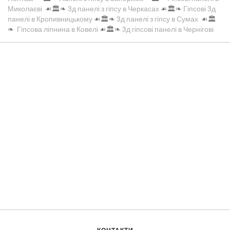
Миколаєві
☙🏛️❧
3д панелі з гіпсу в Черкасах
☙🏛️❧
Гіпсові 3д
панелі в Кропивницькому
☙🏛️❧
3д панелі з гіпсу в Сумах
☙🏛️
❧
Гіпсова ліпнина в Ковелі
☙🏛️❧
3д гіпсові панелі в Чернігові