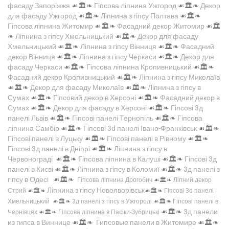
фасаду Запоріжжя
☙🏛️❧
Гіпсова ліпнина Ужгород
☙🏛️❧
Декор
для фасаду Ужгород
☙🏛️❧
Ліпнина з гіпсу Полтава
☙🏛️❧
Гіпсова ліпнина Житомир
☙🏛️❧
Фасадний декор Житомир
☙🏛️
❧
Ліпнина з гіпсу Хмельницький
☙🏛️❧
Декор для фасаду
Хмельницький
☙🏛️❧
Ліпнина з гіпсу Вінниця
☙🏛️❧
Фасадний
декор Вінниця
☙🏛️❧
Ліпнина з гіпсу Черкаси
☙🏛️❧
Декор для
фасаду Черкаси
☙🏛️❧
Гіпсова ліпнина Кропивницький
☙🏛️❧
Фасадний декор Кропивницький
☙🏛️❧
Ліпнина з гіпсу Миколаїв
☙🏛️❧
Декор для фасаду Миколаїв
☙🏛️❧
Ліпнина з гіпсу в
Сумах
☙🏛️❧
Гіпсовий декор в Херсоні
☙🏛️❧
Фасадний декор в
Сумах
☙🏛️❧
Декор для фасаду в Херсоні
☙🏛️❧
Гіпсові 3д
панелі Львів
☙🏛️❧
Гіпсові панелі Тернопіль
☙🏛️❧
Гіпсова
ліпнина Самбір
☙🏛️❧
Гіпсові 3d панелі Івано-Франківськ
☙🏛️❧
Гіпсові панелі в Луцьку
☙🏛️❧
Гіпсові панелі в Рівному
☙🏛️❧
Гіпсові 3д панелі в Дніпрі
☙🏛️❧
Ліпнина з гіпсу в
Червонограді
☙🏛️❧
Гіпсова ліпнина в Калуші
☙🏛️❧
Гіпсові 3д
панелі в Києві
☙🏛️❧
Ліпнина з гіпсу в Коломиї
☙🏛️❧
3д панелі з
гіпсу в Одесі
☙🏛️❧
Гіпсова ліпнина Дрогобич
☙🏛️❧
Ліпний декор
Ліпнина з гіпсу Новояворівськ
Стрий
☙🏛️❧
☙🏛️❧
Гіпсові 3d панелі
Хмельницький
☙🏛️❧
3д панелі з гіпсу в Ужгороді
☙🏛️❧
Гіпсові панелі в
☙🏛️❧
3д панели
Чернівцях
☙🏛️❧
Гіпсова ліпнина в Пасіки-Зубрицькі
из гипса в Виннице
☙🏛️❧
Гипсовые панели в Житомире
☙🏛️❧