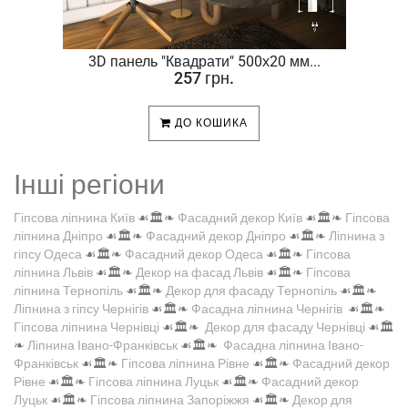
.
3D панель "Квадрати" 500х20 мм...
257 грн.
ДО КОШИКА
Інші регіони
Гіпсова ліпнина Київ
☙🏛️❧
Фасадний декор Київ
☙🏛️❧
Гіпсова
ліпнина Дніпро
☙🏛️❧
Фасадний декор Дніпро
☙🏛️❧
Ліпнина з
гіпсу Одеса
☙🏛️❧
Фасадний декор Одеса
☙🏛️❧
Гіпсова
ліпнина Львів
☙🏛️❧
Декор на фасад Львів
☙🏛️❧
Гіпсова
ліпнина Тернопіль
☙🏛️❧
Декор для фасаду Тернопіль
☙🏛️❧
Ліпнина з гіпсу Чернігів
☙🏛️❧
Фасадна ліпнина Чернігів
☙🏛️❧
Гіпсова ліпнина Чернівці
☙🏛️❧
Декор для фасаду Чернівці
☙🏛️
❧
Ліпнина Івано-Франківськ
☙🏛️❧
Фасадна ліпнина Івано-
Франківськ
☙🏛️❧
Гіпсова ліпнина Рівне
☙🏛️❧
Фасадний декор
Рівне
☙🏛️❧
Гіпсова ліпнина Луцьк
☙🏛️❧
Фасадний декор
Луцьк
☙🏛️❧
Гіпсова ліпнина Запоріжжя
☙🏛️❧
Декор для