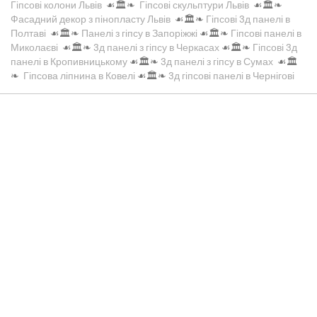
Гіпсові колони Львів
☙🏛️❧
Гіпсові скульптури Львів
☙🏛️❧
Фасадний декор з пінопласту Львів
☙🏛️❧
Гіпсові 3д панелі в
Полтаві
☙🏛️❧
Панелі з гіпсу в Запоріжжі
☙🏛️❧
Гіпсові панелі в
Миколаєві
☙🏛️❧
3д панелі з гіпсу в Черкасах
☙🏛️❧
Гіпсові 3д
панелі в Кропивницькому
☙🏛️❧
3д панелі з гіпсу в Сумах
☙🏛️
❧
Гіпсова ліпнина в Ковелі
☙🏛️❧
3д гіпсові панелі в Чернігові