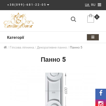
UA
RU
+38(099)-681-22-05
0
Категорії
Гіпсова ліпнина
Декоративне панно
Панно 5
Панно 5