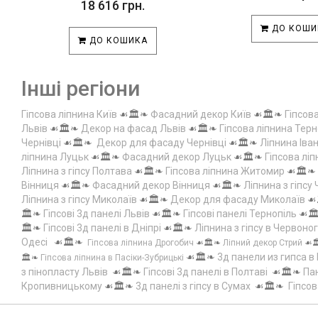
18 616 грн.
ДО КОШИ
ДО КОШИКА
Інші регіони
Гіпсова ліпнина Київ
☙🏛️❧
Фасадний декор Київ
☙🏛️❧
Гіпсов
Львів
☙🏛️❧
Декор на фасад Львів
☙🏛️❧
Гіпсова ліпнина Терн
Чернівці
☙🏛️❧
Декор для фасаду Чернівці
☙🏛️❧
Ліпнина Іва
ліпнина Луцьк
☙🏛️❧
Фасадний декор Луцьк
☙🏛️❧
Гіпсова лі
Ліпнина з гіпсу Полтава
☙🏛️❧
Гіпсова ліпнина Житомир
☙🏛️❧
Вінниця
☙🏛️❧
Фасадний декор Вінниця
☙🏛️❧
Ліпнина з гіпсу
Ліпнина з гіпсу Миколаїв
☙🏛️❧
Декор для фасаду Миколаїв
☙
🏛️❧
Гіпсові 3д панелі Львів
☙🏛️❧
Гіпсові панелі Тернопіль
☙🏛
🏛️❧
Гіпсові 3д панелі в Дніпрі
☙🏛️❧
Ліпнина з гіпсу в Червоно
Одесі
☙🏛️❧
Гіпсова ліпнина Дрогобич
☙🏛️❧
Ліпний декор Стрий
☙
☙🏛️❧
3д панели из гипса в
🏛️❧
Гіпсова ліпнина в Пасіки-Зубрицькі
з пінопласту Львів
☙🏛️❧
Гіпсові 3д панелі в Полтаві
☙🏛️❧
Пан
Кропивницькому
☙🏛️❧
3д панелі з гіпсу в Сумах
☙🏛️❧
Гіпсов