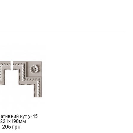
ативний кут у-45
h221х198мм
205 грн.