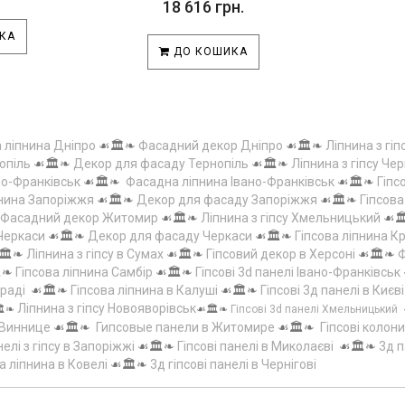
18 616 грн.
КА
ДО КОШИКА
а ліпнина Дніпро
☙🏛️❧
Фасадний декор Дніпро
☙🏛️❧
Ліпнина з гіп
опіль
☙🏛️❧
Декор для фасаду Тернопіль
☙🏛️❧
Ліпнина з гіпсу Чер
но-Франківськ
☙🏛️❧
Фасадна ліпнина Івано-Франківськ
☙🏛️❧
Гіпс
пнина Запоріжжя
☙🏛️❧
Декор для фасаду Запоріжжя
☙🏛️❧
Гіпсов
Фасадний декор Житомир
☙🏛️❧
Ліпнина з гіпсу Хмельницький
☙
 Черкаси
☙🏛️❧
Декор для фасаду Черкаси
☙🏛️❧
Гіпсова ліпнина 
🏛️❧
Ліпнина з гіпсу в Сумах
☙🏛️❧
Гіпсовий декор в Херсоні
☙🏛️❧
Ф
️❧
Гіпсова ліпнина Самбір
☙🏛️❧
Гіпсові 3d панелі Івано-Франківськ
граді
☙🏛️❧
Гіпсова ліпнина в Калуші
☙🏛️❧
Гіпсові 3д панелі в Києві
Ліпнина з гіпсу Новояворівськ
️❧
☙🏛️❧
Гіпсові 3d панелі Хмельницький
 Виннице
☙🏛️❧
Гипсовые панели в Житомире
☙🏛️❧
Гіпсові колони
елі з гіпсу в Запоріжжі
☙🏛️❧
Гіпсові панелі в Миколаєві
☙🏛️❧
3д п
а ліпнина в Ковелі
☙🏛️❧
3д гіпсові панелі в Чернігові