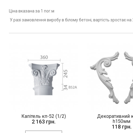
Ціна вказана за 1 пог.м
У разі замовлення виробу в білому бетоні, вартість зростає на
Капітель кп-52 (1/2)
Декоративний к
2 163 грн.
h150мм
118 грн.