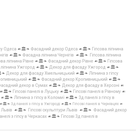
су Одеса
☙🏛️❧
Фасадний декор Одеса
☙🏛️❧
Гіпсова ліпнина
нігів
☙🏛️❧
Фасадна ліпнина Чернігів
☙🏛️❧
Гіпсова ліпнина
ова ліпнина Рівне
☙🏛️❧
Фасадний декор Рівне
☙🏛️❧
Гіпсова
а ліпнина Ужгород
☙🏛️❧
Декор для фасаду Ужгород
☙🏛️❧
️❧
Декор для фасаду Хмельницький
☙🏛️❧
Ліпнина з гіпсу
Кропивницький
☙🏛️❧
Фасадний декор Кропивницький
☙🏛️❧
асадний декор в Сумах
☙🏛️❧
Декор для фасаду в Херсоні
☙
☙🏛️❧
Гіпсові панелі в Луцьку
☙🏛️❧
Гіпсові панелі в Рівному
☙
☙🏛️❧
Ліпнина з гіпсу в Коломиї
☙🏛️❧
3д панелі з гіпсу в
☙🏛️❧
3д панелі з гіпсу в Ужгороді
☙🏛️❧
Гіпсові панелі в Чернівцях
☙
 Львів
☙🏛️❧
Гіпсові скульптури Львів
☙🏛️❧
Фасадний декор
анелі з гіпсу в Черкасах
☙🏛️❧
Гіпсові 3д панелі в