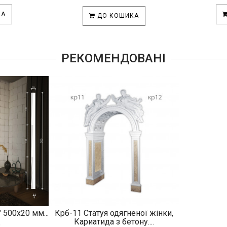
КА
ДО КОШИКА
РЕКОМЕНДОВАНІ
 500х20 мм...
Крб-11 Статуя одягненої жінки,
.
Кариатида з бетону....