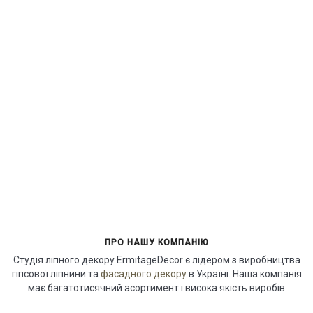
ПРО НАШУ КОМПАНІЮ
Студія ліпного декору ErmitageDecor є лідером з виробництва
гіпсової ліпнини та
фасадного декору
в Україні. Наша компанія
має багатотисячний асортимент і висока якість виробів