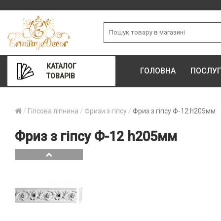
КАТАЛОГ
ГОЛОВНА
ПОСЛУ
ТОВАРІВ
Гіпсова ліпнина
Фризи з гіпсу
Фриз з гіпсу Ф-12 h205мм
Фриз з гіпсу Ф-12 h205мм