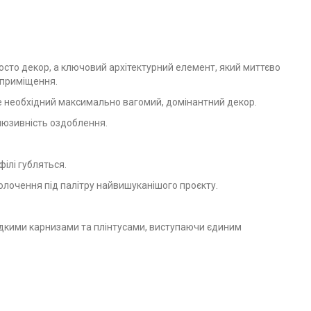
осто декор, а ключовий архітектурний елемент, який миттєво
 приміщення.
 де необхідний максимально вагомий, домінантний декор.
клюзивність оздоблення.
ілі губляться.
олочення під палітру найвишуканішого проєкту.
адкими карнизами та плінтусами, виступаючи єдиним