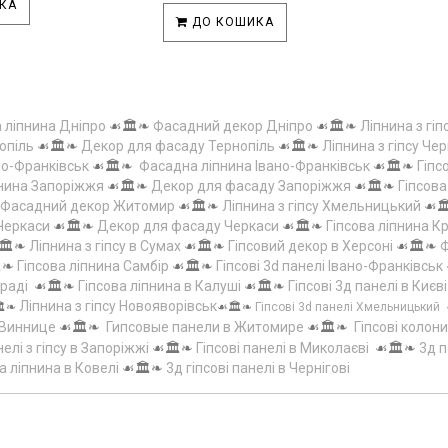
КА
ДО КОШИКА
а ліпнина Дніпро
☙🏛️❧
Фасадний декор Дніпро
☙🏛️❧
Ліпнина з гіп
опіль
☙🏛️❧
Декор для фасаду Тернопіль
☙🏛️❧
Ліпнина з гіпсу Чер
но-Франківськ
☙🏛️❧
Фасадна ліпнина Івано-Франківськ
☙🏛️❧
Гіпс
пнина Запоріжжя
☙🏛️❧
Декор для фасаду Запоріжжя
☙🏛️❧
Гіпсов
Фасадний декор Житомир
☙🏛️❧
Ліпнина з гіпсу Хмельницький
☙
 Черкаси
☙🏛️❧
Декор для фасаду Черкаси
☙🏛️❧
Гіпсова ліпнина 
🏛️❧
Ліпнина з гіпсу в Сумах
☙🏛️❧
Гіпсовий декор в Херсоні
☙🏛️❧
Ф
️❧
Гіпсова ліпнина Самбір
☙🏛️❧
Гіпсові 3d панелі Івано-Франківськ
граді
☙🏛️❧
Гіпсова ліпнина в Калуші
☙🏛️❧
Гіпсові 3д панелі в Києві
Ліпнина з гіпсу Новояворівськ
️❧
☙🏛️❧
Гіпсові 3d панелі Хмельницький
 Виннице
☙🏛️❧
Гипсовые панели в Житомире
☙🏛️❧
Гіпсові колони
елі з гіпсу в Запоріжжі
☙🏛️❧
Гіпсові панелі в Миколаєві
☙🏛️❧
3д п
а ліпнина в Ковелі
☙🏛️❧
3д гіпсові панелі в Чернігові