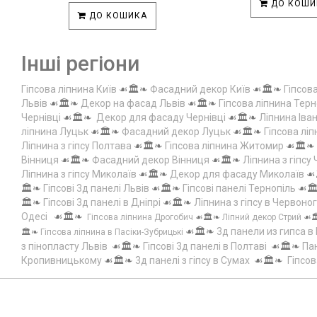
ДО КОШИ
ДО КОШИКА
Інші регіони
Гіпсова ліпнина Київ
☙🏛️❧
Фасадний декор Київ
☙🏛️❧
Гіпсов
Львів
☙🏛️❧
Декор на фасад Львів
☙🏛️❧
Гіпсова ліпнина Терн
Чернівці
☙🏛️❧
Декор для фасаду Чернівці
☙🏛️❧
Ліпнина Іва
ліпнина Луцьк
☙🏛️❧
Фасадний декор Луцьк
☙🏛️❧
Гіпсова лі
Ліпнина з гіпсу Полтава
☙🏛️❧
Гіпсова ліпнина Житомир
☙🏛️❧
Вінниця
☙🏛️❧
Фасадний декор Вінниця
☙🏛️❧
Ліпнина з гіпсу
Ліпнина з гіпсу Миколаїв
☙🏛️❧
Декор для фасаду Миколаїв
☙
🏛️❧
Гіпсові 3д панелі Львів
☙🏛️❧
Гіпсові панелі Тернопіль
☙🏛
🏛️❧
Гіпсові 3д панелі в Дніпрі
☙🏛️❧
Ліпнина з гіпсу в Червоно
Одесі
☙🏛️❧
Гіпсова ліпнина Дрогобич
☙🏛️❧
Ліпний декор Стрий
☙
☙🏛️❧
3д панели из гипса в
🏛️❧
Гіпсова ліпнина в Пасіки-Зубрицькі
з пінопласту Львів
☙🏛️❧
Гіпсові 3д панелі в Полтаві
☙🏛️❧
Пан
Кропивницькому
☙🏛️❧
3д панелі з гіпсу в Сумах
☙🏛️❧
Гіпсов