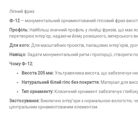
Лiпний фриз
Ф-12
— монументальний орнаментований гіпсовий фриз висо
Профіль:
Найбільш значний профіль у лінійці фризів, що має 
перетворює інтер’єр, надаючи йому розкішного, імперського ви
Для кого:
Для масштабних проєктів, палацових інтер'єрів, уро
Навіщо:
Задати монументальний ритм і пропорції, створити по
Чому Ф-12:
Висота 205 мм:
Ультравелика висота, що забезпечує неп
Натуральний білий гіпс без покриття:
Матеріал для висо
Тип орнаменту:
Класичний орнамент забезпечує глибоку ф
Застосування:
Виключно інтер’єри з нормальною вологістю; ч
центральним орнаментованим елементом.