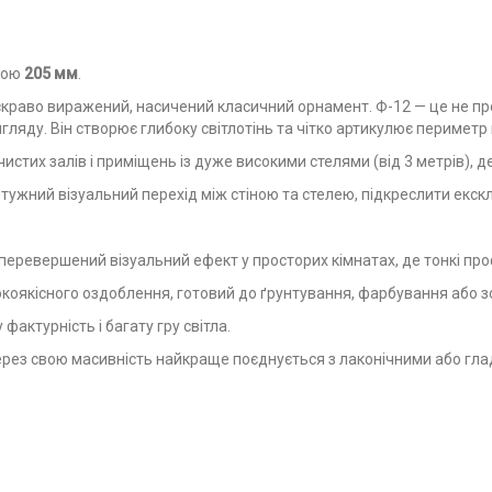
тою
205 мм
.
яскраво виражений, насичений класичний орнамент. Ф-12 — це не пр
гляду. Він створює глибоку світлотінь та чітко артикулює периметр
чистих залів і приміщень із дуже високими стелями (від 3 метрів),
тужний візуальний перехід між стіною та стелею, підкреслити екс
еревершений візуальний ефект у просторих кімнатах, де тонкі проф
коякісного оздоблення, готовий до ґрунтування, фарбування або з
актурність і багату гру світла.
ерез свою масивність найкраще поєднується з лаконічними або гл