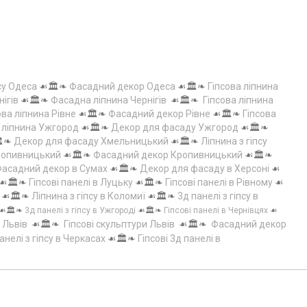
су Одеса
☙🏛️❧
Фасадний декор Одеса
☙🏛️❧
Гіпсова ліпнина
нігів
☙🏛️❧
Фасадна ліпнина Чернігів
☙🏛️❧
Гіпсова ліпнина
ова ліпнина Рівне
☙🏛️❧
Фасадний декор Рівне
☙🏛️❧
Гіпсова
а ліпнина Ужгород
☙🏛️❧
Декор для фасаду Ужгород
☙🏛️❧
️❧
Декор для фасаду Хмельницький
☙🏛️❧
Ліпнина з гіпсу
Кропивницький
☙🏛️❧
Фасадний декор Кропивницький
☙🏛️❧
асадний декор в Сумах
☙🏛️❧
Декор для фасаду в Херсоні
☙
☙🏛️❧
Гіпсові панелі в Луцьку
☙🏛️❧
Гіпсові панелі в Рівному
☙
☙🏛️❧
Ліпнина з гіпсу в Коломиї
☙🏛️❧
3д панелі з гіпсу в
☙🏛️❧
3д панелі з гіпсу в Ужгороді
☙🏛️❧
Гіпсові панелі в Чернівцях
☙
 Львів
☙🏛️❧
Гіпсові скульптури Львів
☙🏛️❧
Фасадний декор
анелі з гіпсу в Черкасах
☙🏛️❧
Гіпсові 3д панелі в