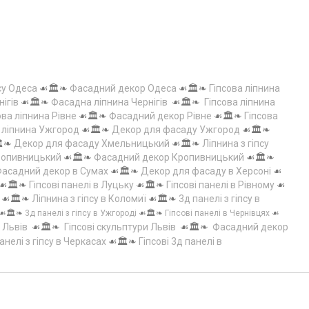
су Одеса
☙🏛️❧
Фасадний декор Одеса
☙🏛️❧
Гіпсова ліпнина
нігів
☙🏛️❧
Фасадна ліпнина Чернігів
☙🏛️❧
Гіпсова ліпнина
ова ліпнина Рівне
☙🏛️❧
Фасадний декор Рівне
☙🏛️❧
Гіпсова
а ліпнина Ужгород
☙🏛️❧
Декор для фасаду Ужгород
☙🏛️❧
️❧
Декор для фасаду Хмельницький
☙🏛️❧
Ліпнина з гіпсу
Кропивницький
☙🏛️❧
Фасадний декор Кропивницький
☙🏛️❧
асадний декор в Сумах
☙🏛️❧
Декор для фасаду в Херсоні
☙
☙🏛️❧
Гіпсові панелі в Луцьку
☙🏛️❧
Гіпсові панелі в Рівному
☙
☙🏛️❧
Ліпнина з гіпсу в Коломиї
☙🏛️❧
3д панелі з гіпсу в
☙🏛️❧
3д панелі з гіпсу в Ужгороді
☙🏛️❧
Гіпсові панелі в Чернівцях
☙
 Львів
☙🏛️❧
Гіпсові скульптури Львів
☙🏛️❧
Фасадний декор
анелі з гіпсу в Черкасах
☙🏛️❧
Гіпсові 3д панелі в