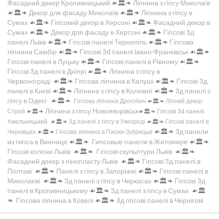
Фасадний декор Кропивницький
☙🏛️❧
Ліпнина з гіпсу Миколаїв
☙🏛️❧
Декор для фасаду Миколаїв
☙🏛️❧
Ліпнина з гіпсу в
Сумах
☙🏛️❧
Гіпсовий декор в Херсоні
☙🏛️❧
Фасадний декор в
Сумах
☙🏛️❧
Декор для фасаду в Херсоні
☙🏛️❧
Гіпсові 3д
панелі Львів
☙🏛️❧
Гіпсові панелі Тернопіль
☙🏛️❧
Гіпсова
ліпнина Самбір
☙🏛️❧
Гіпсові 3d панелі Івано-Франківськ
☙🏛️❧
Гіпсові панелі в Луцьку
☙🏛️❧
Гіпсові панелі в Рівному
☙🏛️❧
Гіпсові 3д панелі в Дніпрі
☙🏛️❧
Ліпнина з гіпсу в
Червонограді
☙🏛️❧
Гіпсова ліпнина в Калуші
☙🏛️❧
Гіпсові 3д
панелі в Києві
☙🏛️❧
Ліпнина з гіпсу в Коломиї
☙🏛️❧
3д панелі з
гіпсу в Одесі
☙🏛️❧
Гіпсова ліпнина Дрогобич
☙🏛️❧
Ліпний декор
Ліпнина з гіпсу Новояворівськ
Стрий
☙🏛️❧
☙🏛️❧
Гіпсові 3d панелі
Хмельницький
☙🏛️❧
3д панелі з гіпсу в Ужгороді
☙🏛️❧
Гіпсові панелі в
☙🏛️❧
3д панели
Чернівцях
☙🏛️❧
Гіпсова ліпнина в Пасіки-Зубрицькі
из гипса в Виннице
☙🏛️❧
Гипсовые панели в Житомире
☙🏛️❧
Гіпсові колони Львів
☙🏛️❧
Гіпсові скульптури Львів
☙🏛️❧
Фасадний декор з пінопласту Львів
☙🏛️❧
Гіпсові 3д панелі в
Полтаві
☙🏛️❧
Панелі з гіпсу в Запоріжжі
☙🏛️❧
Гіпсові панелі в
Миколаєві
☙🏛️❧
3д панелі з гіпсу в Черкасах
☙🏛️❧
Гіпсові 3д
панелі в Кропивницькому
☙🏛️❧
3д панелі з гіпсу в Сумах
☙🏛️
❧
Гіпсова ліпнина в Ковелі
☙🏛️❧
3д гіпсові панелі в Чернігові