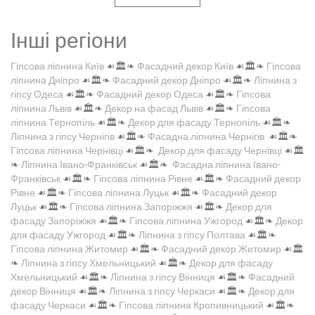
Інші регіони
Гіпсова ліпнина Київ
☙🏛️❧
Фасадний декор Київ
☙🏛️❧
Гіпсова
ліпнина Дніпро
☙🏛️❧
Фасадний декор Дніпро
☙🏛️❧
Ліпнина з
гіпсу Одеса
☙🏛️❧
Фасадний декор Одеса
☙🏛️❧
Гіпсова
ліпнина Львів
☙🏛️❧
Декор на фасад Львів
☙🏛️❧
Гіпсова
ліпнина Тернопіль
☙🏛️❧
Декор для фасаду Тернопіль
☙🏛️❧
Ліпнина з гіпсу Чернігів
☙🏛️❧
Фасадна ліпнина Чернігів
☙🏛️❧
Гіпсова ліпнина Чернівці
☙🏛️❧
Декор для фасаду Чернівці
☙🏛️
❧
Ліпнина Івано-Франківськ
☙🏛️❧
Фасадна ліпнина Івано-
Франківськ
☙🏛️❧
Гіпсова ліпнина Рівне
☙🏛️❧
Фасадний декор
Рівне
☙🏛️❧
Гіпсова ліпнина Луцьк
☙🏛️❧
Фасадний декор
Луцьк
☙🏛️❧
Гіпсова ліпнина Запоріжжя
☙🏛️❧
Декор для
фасаду Запоріжжя
☙🏛️❧
Гіпсова ліпнина Ужгород
☙🏛️❧
Декор
для фасаду Ужгород
☙🏛️❧
Ліпнина з гіпсу Полтава
☙🏛️❧
Гіпсова ліпнина Житомир
☙🏛️❧
Фасадний декор Житомир
☙🏛️
❧
Ліпнина з гіпсу Хмельницький
☙🏛️❧
Декор для фасаду
Хмельницький
☙🏛️❧
Ліпнина з гіпсу Вінниця
☙🏛️❧
Фасадний
декор Вінниця
☙🏛️❧
Ліпнина з гіпсу Черкаси
☙🏛️❧
Декор для
фасаду Черкаси
☙🏛️❧
Гіпсова ліпнина Кропивницький
☙🏛️❧