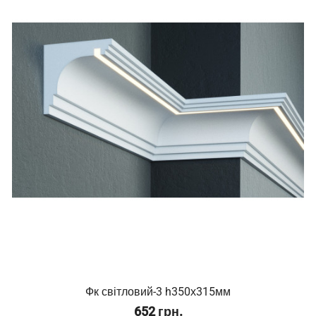
Фк світловий-3 h350х315мм
652 грн.