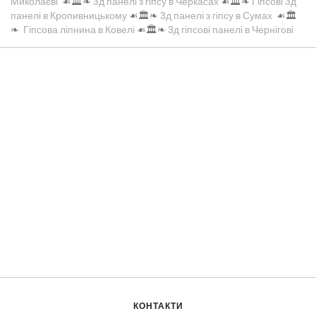
Миколаєві
☙🏛️❧
3д панелі з гіпсу в Черкасах
☙🏛️❧
Гіпсові 3д
панелі в Кропивницькому
☙🏛️❧
3д панелі з гіпсу в Сумах
☙🏛️
❧
Гіпсова ліпнина в Ковелі
☙🏛️❧
3д гіпсові панелі в Чернігові
КОНТАКТИ