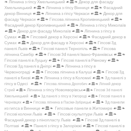
❧
Ліпнина з гіпсу Хмельницький
☙🏛️❧
Декор для фасаду
Хмельницький
☙🏛️❧
Ліпнина з гіпсу Вінниця
☙🏛️❧
Фасадний
декор Вінниця
☙🏛️❧
Ліпнина з гіпсу Черкаси
☙🏛️❧
Декор для
фасаду Черкаси
☙🏛️❧
Гіпсова ліпнина Кропивницький
☙🏛️❧
Фасадний декор Кропивницький
☙🏛️❧
Ліпнина з гіпсу Миколаїв
☙🏛️❧
Декор для фасаду Миколаїв
☙🏛️❧
Ліпнина з гіпсу в
Сумах
☙🏛️❧
Гіпсовий декор в Херсоні
☙🏛️❧
Фасадний декор в
Сумах
☙🏛️❧
Декор для фасаду в Херсоні
☙🏛️❧
Гіпсові 3д
панелі Львів
☙🏛️❧
Гіпсові панелі Тернопіль
☙🏛️❧
Гіпсова
ліпнина Самбір
☙🏛️❧
Гіпсові 3d панелі Івано-Франківськ
☙🏛️❧
Гіпсові панелі в Луцьку
☙🏛️❧
Гіпсові панелі в Рівному
☙🏛️❧
Гіпсові 3д панелі в Дніпрі
☙🏛️❧
Ліпнина з гіпсу в
Червонограді
☙🏛️❧
Гіпсова ліпнина в Калуші
☙🏛️❧
Гіпсові 3д
панелі в Києві
☙🏛️❧
Ліпнина з гіпсу в Коломиї
☙🏛️❧
3д панелі з
гіпсу в Одесі
☙🏛️❧
Гіпсова ліпнина Дрогобич
☙🏛️❧
Ліпний декор
Ліпнина з гіпсу Новояворівськ
Стрий
☙🏛️❧
☙🏛️❧
Гіпсові 3d панелі
Хмельницький
☙🏛️❧
3д панелі з гіпсу в Ужгороді
☙🏛️❧
Гіпсові панелі в
☙🏛️❧
3д панели
Чернівцях
☙🏛️❧
Гіпсова ліпнина в Пасіки-Зубрицькі
из гипса в Виннице
☙🏛️❧
Гипсовые панели в Житомире
☙🏛️❧
Гіпсові колони Львів
☙🏛️❧
Гіпсові скульптури Львів
☙🏛️❧
Фасадний декор з пінопласту Львів
☙🏛️❧
Гіпсові 3д панелі в
Полтаві
☙🏛️❧
Панелі з гіпсу в Запоріжжі
☙🏛️❧
Гіпсові панелі в