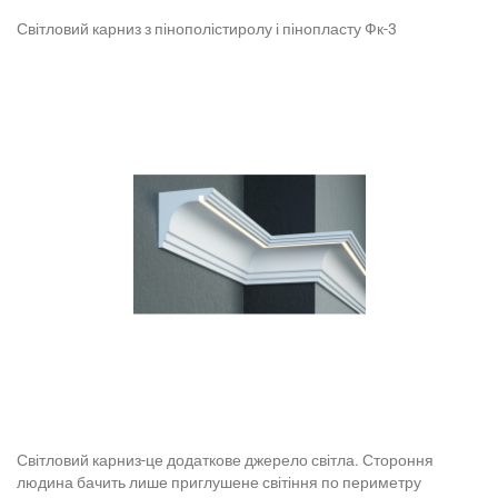
Світловий карниз з пінополістиролу і пінопласту Фк-3
Світловий карниз-це додаткове джерело світла. Стороння
людина бачить лише приглушене світіння по периметру