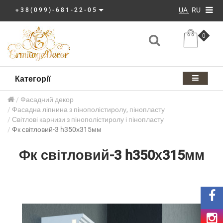
UA
RU
+38(099)-681-22-05
0
Категорії
Фасадний декор
Фасадна ліпнина з пінополістиролу, пінопласту
Світлові карнизи з пінополістиролу і пінопласту
Фк світловий-3 h350х315мм
Фк світловий-3 h350х315мм