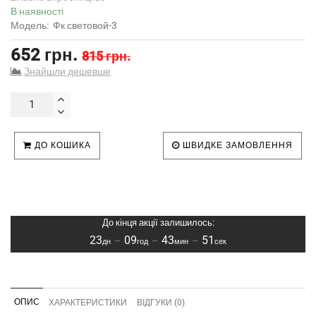
В наявності
Модель:
Фк световой-3
652 грн.
815 грн.
Знайшли дешевше
ДО КОШИКА
ШВИДКЕ ЗАМОВЛЕННЯ
До кінця акції залишилось:
23
09
43
50
–
–
–
дн
год
мин
сек
ОПИС
ХАРАКТЕРИСТИКИ
ВІДГУКИ (0)