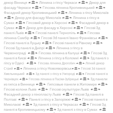
декор Вінниця
☙🏛️❧
Ліпнина з гіпсу Черкаси
☙🏛️❧
Декор для
фасаду Черкаси
☙🏛️❧
Гіпсова ліпнина Кропивницький
☙🏛️❧
Фасадний декор Кропивницький
☙🏛️❧
Ліпнина з гіпсу Миколаїв
☙🏛️❧
Декор для фасаду Миколаїв
☙🏛️❧
Ліпнина з гіпсу в
Сумах
☙🏛️❧
Гіпсовий декор в Херсоні
☙🏛️❧
Фасадний декор в
Сумах
☙🏛️❧
Декор для фасаду в Херсоні
☙🏛️❧
Гіпсові 3д
панелі Львів
☙🏛️❧
Гіпсові панелі Тернопіль
☙🏛️❧
Гіпсова
ліпнина Самбір
☙🏛️❧
Гіпсові 3d панелі Івано-Франківськ
☙🏛️❧
Гіпсові панелі в Луцьку
☙🏛️❧
Гіпсові панелі в Рівному
☙🏛️❧
Гіпсові 3д панелі в Дніпрі
☙🏛️❧
Ліпнина з гіпсу в
Червонограді
☙🏛️❧
Гіпсова ліпнина в Калуші
☙🏛️❧
Гіпсові 3д
панелі в Києві
☙🏛️❧
Ліпнина з гіпсу в Коломиї
☙🏛️❧
3д панелі з
гіпсу в Одесі
☙🏛️❧
Гіпсова ліпнина Дрогобич
☙🏛️❧
Ліпний декор
Ліпнина з гіпсу Новояворівськ
Стрий
☙🏛️❧
☙🏛️❧
Гіпсові 3d панелі
Хмельницький
☙🏛️❧
3д панелі з гіпсу в Ужгороді
☙🏛️❧
Гіпсові панелі в
☙🏛️❧
3д панели
Чернівцях
☙🏛️❧
Гіпсова ліпнина в Пасіки-Зубрицькі
из гипса в Виннице
☙🏛️❧
Гипсовые панели в Житомире
☙🏛️❧
Гіпсові колони Львів
☙🏛️❧
Гіпсові скульптури Львів
☙🏛️❧
Фасадний декор з пінопласту Львів
☙🏛️❧
Гіпсові 3д панелі в
Полтаві
☙🏛️❧
Панелі з гіпсу в Запоріжжі
☙🏛️❧
Гіпсові панелі в
Миколаєві
☙🏛️❧
3д панелі з гіпсу в Черкасах
☙🏛️❧
Гіпсові 3д
панелі в Кропивницькому
☙🏛️❧
3д панелі з гіпсу в Сумах
☙🏛️