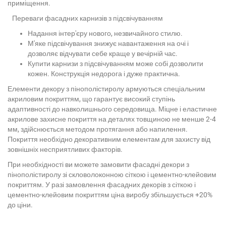
приміщення.
Переваги фасадних карнизів з підсвічуванням
Надання інтер'єру нового, незвичайного стилю.
М'яке підсвічування знижує навантаження на очі і
дозволяє відчувати себе краще у вечірній час.
Купити карнизи з підсвічуванням може собі дозволити
кожен. Конструкція недорога і дуже практична.
Елементи декору з пінополістиролу армуються спеціальним
акриловим покриттям, що гарантує високий ступінь
адаптивності до навколишнього середовища. Міцне і еластичне
акрилове захисне покриття на деталях товщиною не менше 2-4
мм, здійснюється методом протягання або напилення.
Покриття необхідно декоративним елементам для захисту від
зовнішніх несприятливих факторів.
При необхідності ви можете замовити фасадні декори з
пінополістиролу зі скловолоконною сіткою і цементно-клейовим
покриттям. У разі замовлення фасадних декорів з сіткою і
цементно-клейовим покриттям ціна виробу збільшується +20%
до ціни.