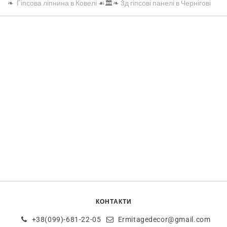
❧
Гіпсова ліпнина в Ковелі
☙🏛️❧
3д гіпсові панелі в Чернігові
КОНТАКТИ
+38(099)-681-22-05
Ermitagedecor@gmail.com