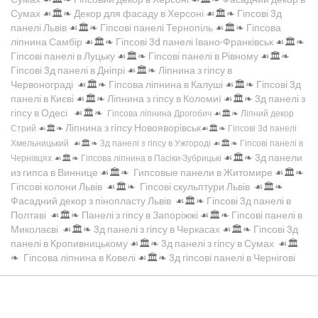
Сумах
☙🏛️❧
Декор для фасаду в Херсоні
☙🏛️❧
Гіпсові 3д
панелі Львів
☙🏛️❧
Гіпсові панелі Тернопіль
☙🏛️❧
Гіпсова
ліпнина Самбір
☙🏛️❧
Гіпсові 3d панелі Івано-Франківськ
☙🏛️❧
Гіпсові панелі в Луцьку
☙🏛️❧
Гіпсові панелі в Рівному
☙🏛️❧
Гіпсові 3д панелі в Дніпрі
☙🏛️❧
Ліпнина з гіпсу в
Червонограді
☙🏛️❧
Гіпсова ліпнина в Калуші
☙🏛️❧
Гіпсові 3д
панелі в Києві
☙🏛️❧
Ліпнина з гіпсу в Коломиї
☙🏛️❧
3д панелі з
гіпсу в Одесі
☙🏛️❧
Гіпсова ліпнина Дрогобич
☙🏛️❧
Ліпний декор
Ліпнина з гіпсу Новояворівськ
Стрий
☙🏛️❧
☙🏛️❧
Гіпсові 3d панелі
Хмельницький
☙🏛️❧
3д панелі з гіпсу в Ужгороді
☙🏛️❧
Гіпсові панелі в
☙🏛️❧
3д панели
Чернівцях
☙🏛️❧
Гіпсова ліпнина в Пасіки-Зубрицькі
из гипса в Виннице
☙🏛️❧
Гипсовые панели в Житомире
☙🏛️❧
Гіпсові колони Львів
☙🏛️❧
Гіпсові скульптури Львів
☙🏛️❧
Фасадний декор з пінопласту Львів
☙🏛️❧
Гіпсові 3д панелі в
Полтаві
☙🏛️❧
Панелі з гіпсу в Запоріжжі
☙🏛️❧
Гіпсові панелі в
Миколаєві
☙🏛️❧
3д панелі з гіпсу в Черкасах
☙🏛️❧
Гіпсові 3д
панелі в Кропивницькому
☙🏛️❧
3д панелі з гіпсу в Сумах
☙🏛️
❧
Гіпсова ліпнина в Ковелі
☙🏛️❧
3д гіпсові панелі в Чернігові