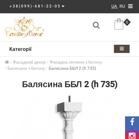
UA
RU
+38(099)-681-22-05
0
Категорії
Фасадний декор
Фасадна ліпнина з бетону
Балясини з бетону
Балясина ББЛ 2 (h 735)
Балясина ББЛ 2 (h 735)