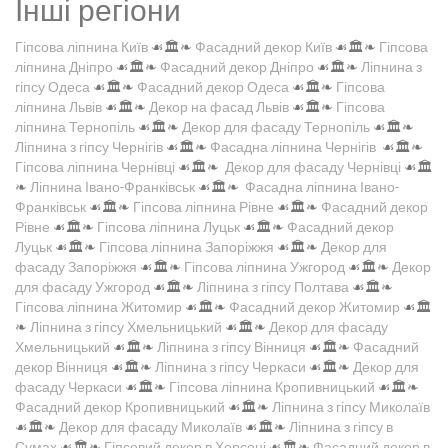
Інші регіони
Гіпсова ліпнина Київ
☙🏛️❧
Фасадний декор Київ
☙🏛️❧
Гіпсова
ліпнина Дніпро
☙🏛️❧
Фасадний декор Дніпро
☙🏛️❧
Ліпнина з
гіпсу Одеса
☙🏛️❧
Фасадний декор Одеса
☙🏛️❧
Гіпсова
ліпнина Львів
☙🏛️❧
Декор на фасад Львів
☙🏛️❧
Гіпсова
ліпнина Тернопіль
☙🏛️❧
Декор для фасаду Тернопіль
☙🏛️❧
Ліпнина з гіпсу Чернігів
☙🏛️❧
Фасадна ліпнина Чернігів
☙🏛️❧
Гіпсова ліпнина Чернівці
☙🏛️❧
Декор для фасаду Чернівці
☙🏛️
❧
Ліпнина Івано-Франківськ
☙🏛️❧
Фасадна ліпнина Івано-
Франківськ
☙🏛️❧
Гіпсова ліпнина Рівне
☙🏛️❧
Фасадний декор
Рівне
☙🏛️❧
Гіпсова ліпнина Луцьк
☙🏛️❧
Фасадний декор
Луцьк
☙🏛️❧
Гіпсова ліпнина Запоріжжя
☙🏛️❧
Декор для
фасаду Запоріжжя
☙🏛️❧
Гіпсова ліпнина Ужгород
☙🏛️❧
Декор
для фасаду Ужгород
☙🏛️❧
Ліпнина з гіпсу Полтава
☙🏛️❧
Гіпсова ліпнина Житомир
☙🏛️❧
Фасадний декор Житомир
☙🏛️
❧
Ліпнина з гіпсу Хмельницький
☙🏛️❧
Декор для фасаду
Хмельницький
☙🏛️❧
Ліпнина з гіпсу Вінниця
☙🏛️❧
Фасадний
декор Вінниця
☙🏛️❧
Ліпнина з гіпсу Черкаси
☙🏛️❧
Декор для
фасаду Черкаси
☙🏛️❧
Гіпсова ліпнина Кропивницький
☙🏛️❧
Фасадний декор Кропивницький
☙🏛️❧
Ліпнина з гіпсу Миколаїв
☙🏛️❧
Декор для фасаду Миколаїв
☙🏛️❧
Ліпнина з гіпсу в
Сумах
☙🏛️❧
Гіпсовий декор в Херсоні
☙🏛️❧
Фасадний декор в