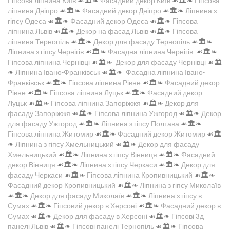
Гіпсова ліпнина Київ
☙🏛️❧
Фасадний декор Київ
☙🏛️❧
Гіпсова
ліпнина Дніпро
☙🏛️❧
Фасадний декор Дніпро
☙🏛️❧
Ліпнина з
гіпсу Одеса
☙🏛️❧
Фасадний декор Одеса
☙🏛️❧
Гіпсова
ліпнина Львів
☙🏛️❧
Декор на фасад Львів
☙🏛️❧
Гіпсова
ліпнина Тернопіль
☙🏛️❧
Декор для фасаду Тернопіль
☙🏛️❧
Ліпнина з гіпсу Чернігів
☙🏛️❧
Фасадна ліпнина Чернігів
☙🏛️❧
Гіпсова ліпнина Чернівці
☙🏛️❧
Декор для фасаду Чернівці
☙🏛️
❧
Ліпнина Івано-Франківськ
☙🏛️❧
Фасадна ліпнина Івано-
Франківськ
☙🏛️❧
Гіпсова ліпнина Рівне
☙🏛️❧
Фасадний декор
Рівне
☙🏛️❧
Гіпсова ліпнина Луцьк
☙🏛️❧
Фасадний декор
Луцьк
☙🏛️❧
Гіпсова ліпнина Запоріжжя
☙🏛️❧
Декор для
фасаду Запоріжжя
☙🏛️❧
Гіпсова ліпнина Ужгород
☙🏛️❧
Декор
для фасаду Ужгород
☙🏛️❧
Ліпнина з гіпсу Полтава
☙🏛️❧
Гіпсова ліпнина Житомир
☙🏛️❧
Фасадний декор Житомир
☙🏛️
❧
Ліпнина з гіпсу Хмельницький
☙🏛️❧
Декор для фасаду
Хмельницький
☙🏛️❧
Ліпнина з гіпсу Вінниця
☙🏛️❧
Фасадний
декор Вінниця
☙🏛️❧
Ліпнина з гіпсу Черкаси
☙🏛️❧
Декор для
фасаду Черкаси
☙🏛️❧
Гіпсова ліпнина Кропивницький
☙🏛️❧
Фасадний декор Кропивницький
☙🏛️❧
Ліпнина з гіпсу Миколаїв
☙🏛️❧
Декор для фасаду Миколаїв
☙🏛️❧
Ліпнина з гіпсу в
Сумах
☙🏛️❧
Гіпсовий декор в Херсоні
☙🏛️❧
Фасадний декор в
Сумах
☙🏛️❧
Декор для фасаду в Херсоні
☙🏛️❧
Гіпсові 3д
панелі Львів
☙🏛️❧
Гіпсові панелі Тернопіль
☙🏛️❧
Гіпсова