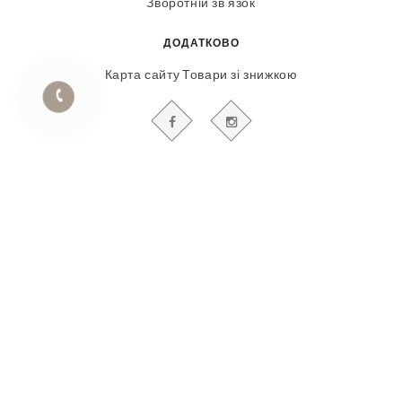
Зворотній зв’язок
ДОДАТКОВО
Карта сайту
Товари зі знижкою
БУДЬТЕ В КУРСІ НАШИХ АКЦІЙ І НОВИН
Гіпсовий і фасадний ліпний декор
© 2018-2025
Продвижение сайта