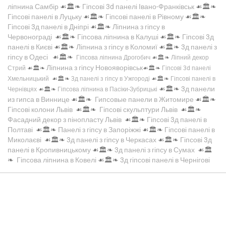
ліпнина Самбір
☙🏛️❧
Гіпсові 3d панелі Івано-Франківськ
☙🏛️❧
Гіпсові панелі в Луцьку
☙🏛️❧
Гіпсові панелі в Рівному
☙🏛️❧
Гіпсові 3д панелі в Дніпрі
☙🏛️❧
Ліпнина з гіпсу в
Червонограді
☙🏛️❧
Гіпсова ліпнина в Калуші
☙🏛️❧
Гіпсові 3д
панелі в Києві
☙🏛️❧
Ліпнина з гіпсу в Коломиї
☙🏛️❧
3д панелі з
гіпсу в Одесі
☙🏛️❧
Гіпсова ліпнина Дрогобич
☙🏛️❧
Ліпний декор
Ліпнина з гіпсу Новояворівськ
Стрий
☙🏛️❧
☙🏛️❧
Гіпсові 3d панелі
Хмельницький
☙🏛️❧
3д панелі з гіпсу в Ужгороді
☙🏛️❧
Гіпсові панелі в
☙🏛️❧
3д панели
Чернівцях
☙🏛️❧
Гіпсова ліпнина в Пасіки-Зубрицькі
из гипса в Виннице
☙🏛️❧
Гипсовые панели в Житомире
☙🏛️❧
Гіпсові колони Львів
☙🏛️❧
Гіпсові скульптури Львів
☙🏛️❧
Фасадний декор з пінопласту Львів
☙🏛️❧
Гіпсові 3д панелі в
Полтаві
☙🏛️❧
Панелі з гіпсу в Запоріжжі
☙🏛️❧
Гіпсові панелі в
Миколаєві
☙🏛️❧
3д панелі з гіпсу в Черкасах
☙🏛️❧
Гіпсові 3д
панелі в Кропивницькому
☙🏛️❧
3д панелі з гіпсу в Сумах
☙🏛️
❧
Гіпсова ліпнина в Ковелі
☙🏛️❧
3д гіпсові панелі в Чернігові