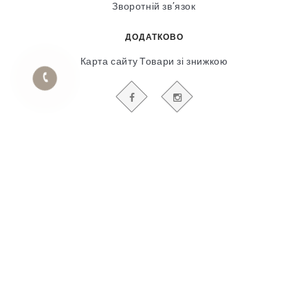
Зворотній зв’язок
ДОДАТКОВО
Карта сайту
Товари зі знижкою
БУДЬТЕ В КУРСІ НАШИХ АКЦІЙ І НОВИН
Гіпсовий і фасадний ліпний декор
© 2018-2025
Продвижение сайта