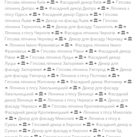
Гіпсова ліпнина Київ
☙🏛️❧
Фасадний декор Київ
☙🏛️❧
Гіпсова
ліпнина Дніпро
☙🏛️❧
Фасадний декор Дніпро
☙🏛️❧
Ліпнина з
гіпсу Одеса
☙🏛️❧
Фасадний декор Одеса
☙🏛️❧
Гіпсова
ліпнина Львів
☙🏛️❧
Декор на фасад Львів
☙🏛️❧
Гіпсова
ліпнина Тернопіль
☙🏛️❧
Декор для фасаду Тернопіль
☙🏛️❧
Ліпнина з гіпсу Чернігів
☙🏛️❧
Фасадна ліпнина Чернігів
☙🏛️❧
Гіпсова ліпнина Чернівці
☙🏛️❧
Декор для фасаду Чернівці
☙🏛️
❧
Ліпнина Івано-Франківськ
☙🏛️❧
Фасадна ліпнина Івано-
Франківськ
☙🏛️❧
Гіпсова ліпнина Рівне
☙🏛️❧
Фасадний декор
Рівне
☙🏛️❧
Гіпсова ліпнина Луцьк
☙🏛️❧
Фасадний декор
Луцьк
☙🏛️❧
Гіпсова ліпнина Запоріжжя
☙🏛️❧
Декор для
фасаду Запоріжжя
☙🏛️❧
Гіпсова ліпнина Ужгород
☙🏛️❧
Декор
для фасаду Ужгород
☙🏛️❧
Ліпнина з гіпсу Полтава
☙🏛️❧
Гіпсова ліпнина Житомир
☙🏛️❧
Фасадний декор Житомир
☙🏛️
❧
Ліпнина з гіпсу Хмельницький
☙🏛️❧
Декор для фасаду
Хмельницький
☙🏛️❧
Ліпнина з гіпсу Вінниця
☙🏛️❧
Фасадний
декор Вінниця
☙🏛️❧
Ліпнина з гіпсу Черкаси
☙🏛️❧
Декор для
фасаду Черкаси
☙🏛️❧
Гіпсова ліпнина Кропивницький
☙🏛️❧
Фасадний декор Кропивницький
☙🏛️❧
Ліпнина з гіпсу Миколаїв
☙🏛️❧
Декор для фасаду Миколаїв
☙🏛️❧
Ліпнина з гіпсу в
Сумах
☙🏛️❧
Гіпсовий декор в Херсоні
☙🏛️❧
Фасадний декор в
Сумах
☙🏛️❧
Декор для фасаду в Херсоні
☙🏛️❧
Гіпсові 3д
панелі Львів
☙🏛️❧
Гіпсові панелі Тернопіль
☙🏛️❧
Гіпсова