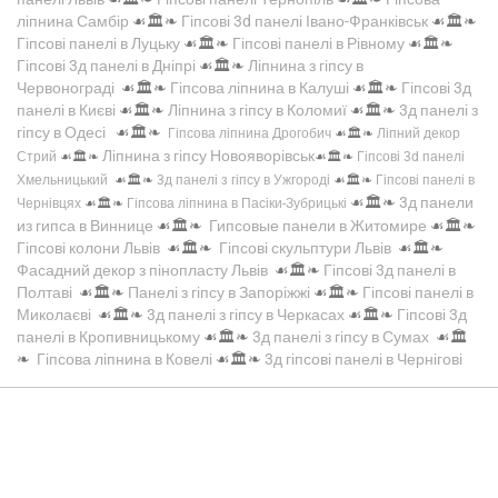
ліпнина Самбір
☙🏛️❧
Гіпсові 3d панелі Івано-Франківськ
☙🏛️❧
Гіпсові панелі в Луцьку
☙🏛️❧
Гіпсові панелі в Рівному
☙🏛️❧
Гіпсові 3д панелі в Дніпрі
☙🏛️❧
Ліпнина з гіпсу в
Червонограді
☙🏛️❧
Гіпсова ліпнина в Калуші
☙🏛️❧
Гіпсові 3д
панелі в Києві
☙🏛️❧
Ліпнина з гіпсу в Коломиї
☙🏛️❧
3д панелі з
гіпсу в Одесі
☙🏛️❧
Гіпсова ліпнина Дрогобич
☙🏛️❧
Ліпний декор
Ліпнина з гіпсу Новояворівськ
Стрий
☙🏛️❧
☙🏛️❧
Гіпсові 3d панелі
Хмельницький
☙🏛️❧
3д панелі з гіпсу в Ужгороді
☙🏛️❧
Гіпсові панелі в
☙🏛️❧
3д панели
Чернівцях
☙🏛️❧
Гіпсова ліпнина в Пасіки-Зубрицькі
из гипса в Виннице
☙🏛️❧
Гипсовые панели в Житомире
☙🏛️❧
Гіпсові колони Львів
☙🏛️❧
Гіпсові скульптури Львів
☙🏛️❧
Фасадний декор з пінопласту Львів
☙🏛️❧
Гіпсові 3д панелі в
Полтаві
☙🏛️❧
Панелі з гіпсу в Запоріжжі
☙🏛️❧
Гіпсові панелі в
Миколаєві
☙🏛️❧
3д панелі з гіпсу в Черкасах
☙🏛️❧
Гіпсові 3д
панелі в Кропивницькому
☙🏛️❧
3д панелі з гіпсу в Сумах
☙🏛️
❧
Гіпсова ліпнина в Ковелі
☙🏛️❧
3д гіпсові панелі в Чернігові