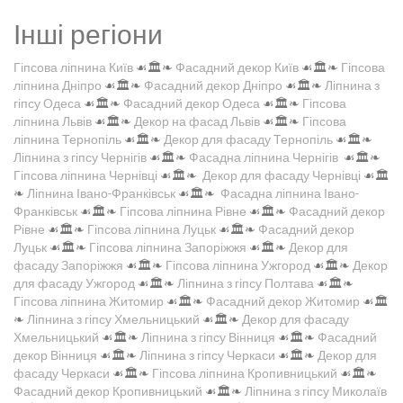
Інші регіони
Гіпсова ліпнина Київ
☙🏛️❧
Фасадний декор Київ
☙🏛️❧
Гіпсова
ліпнина Дніпро
☙🏛️❧
Фасадний декор Дніпро
☙🏛️❧
Ліпнина з
гіпсу Одеса
☙🏛️❧
Фасадний декор Одеса
☙🏛️❧
Гіпсова
ліпнина Львів
☙🏛️❧
Декор на фасад Львів
☙🏛️❧
Гіпсова
ліпнина Тернопіль
☙🏛️❧
Декор для фасаду Тернопіль
☙🏛️❧
Ліпнина з гіпсу Чернігів
☙🏛️❧
Фасадна ліпнина Чернігів
☙🏛️❧
Гіпсова ліпнина Чернівці
☙🏛️❧
Декор для фасаду Чернівці
☙🏛️
❧
Ліпнина Івано-Франківськ
☙🏛️❧
Фасадна ліпнина Івано-
Франківськ
☙🏛️❧
Гіпсова ліпнина Рівне
☙🏛️❧
Фасадний декор
Рівне
☙🏛️❧
Гіпсова ліпнина Луцьк
☙🏛️❧
Фасадний декор
Луцьк
☙🏛️❧
Гіпсова ліпнина Запоріжжя
☙🏛️❧
Декор для
фасаду Запоріжжя
☙🏛️❧
Гіпсова ліпнина Ужгород
☙🏛️❧
Декор
для фасаду Ужгород
☙🏛️❧
Ліпнина з гіпсу Полтава
☙🏛️❧
Гіпсова ліпнина Житомир
☙🏛️❧
Фасадний декор Житомир
☙🏛️
❧
Ліпнина з гіпсу Хмельницький
☙🏛️❧
Декор для фасаду
Хмельницький
☙🏛️❧
Ліпнина з гіпсу Вінниця
☙🏛️❧
Фасадний
декор Вінниця
☙🏛️❧
Ліпнина з гіпсу Черкаси
☙🏛️❧
Декор для
фасаду Черкаси
☙🏛️❧
Гіпсова ліпнина Кропивницький
☙🏛️❧
Фасадний декор Кропивницький
☙🏛️❧
Ліпнина з гіпсу Миколаїв