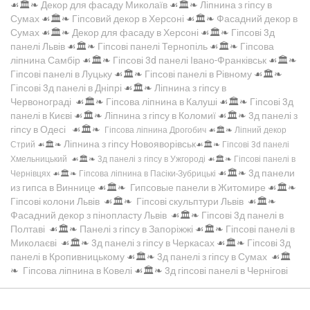
☙🏛️❧
Декор для фасаду Миколаїв
☙🏛️❧
Ліпнина з гіпсу в
Сумах
☙🏛️❧
Гіпсовий декор в Херсоні
☙🏛️❧
Фасадний декор в
Сумах
☙🏛️❧
Декор для фасаду в Херсоні
☙🏛️❧
Гіпсові 3д
панелі Львів
☙🏛️❧
Гіпсові панелі Тернопіль
☙🏛️❧
Гіпсова
ліпнина Самбір
☙🏛️❧
Гіпсові 3d панелі Івано-Франківськ
☙🏛️❧
Гіпсові панелі в Луцьку
☙🏛️❧
Гіпсові панелі в Рівному
☙🏛️❧
Гіпсові 3д панелі в Дніпрі
☙🏛️❧
Ліпнина з гіпсу в
Червонограді
☙🏛️❧
Гіпсова ліпнина в Калуші
☙🏛️❧
Гіпсові 3д
панелі в Києві
☙🏛️❧
Ліпнина з гіпсу в Коломиї
☙🏛️❧
3д панелі з
гіпсу в Одесі
☙🏛️❧
Гіпсова ліпнина Дрогобич
☙🏛️❧
Ліпний декор
Ліпнина з гіпсу Новояворівськ
Стрий
☙🏛️❧
☙🏛️❧
Гіпсові 3d панелі
Хмельницький
☙🏛️❧
3д панелі з гіпсу в Ужгороді
☙🏛️❧
Гіпсові панелі в
☙🏛️❧
3д панели
Чернівцях
☙🏛️❧
Гіпсова ліпнина в Пасіки-Зубрицькі
из гипса в Виннице
☙🏛️❧
Гипсовые панели в Житомире
☙🏛️❧
Гіпсові колони Львів
☙🏛️❧
Гіпсові скульптури Львів
☙🏛️❧
Фасадний декор з пінопласту Львів
☙🏛️❧
Гіпсові 3д панелі в
Полтаві
☙🏛️❧
Панелі з гіпсу в Запоріжжі
☙🏛️❧
Гіпсові панелі в
Миколаєві
☙🏛️❧
3д панелі з гіпсу в Черкасах
☙🏛️❧
Гіпсові 3д
панелі в Кропивницькому
☙🏛️❧
3д панелі з гіпсу в Сумах
☙🏛️
❧
Гіпсова ліпнина в Ковелі
☙🏛️❧
3д гіпсові панелі в Чернігові