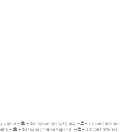
су Одеса
☙🏛️❧
Фасадний декор Одеса
☙🏛️❧
Гіпсова ліпнина
нігів
☙🏛️❧
Фасадна ліпнина Чернігів
☙🏛️❧
Гіпсова ліпнина