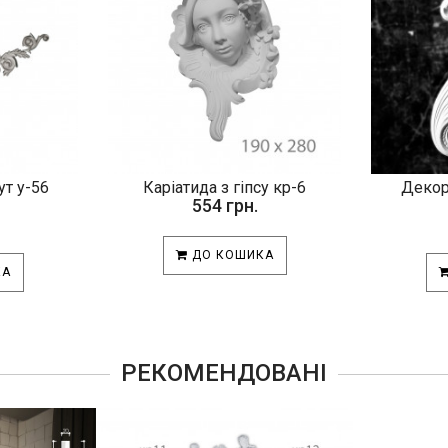
т у-56
Каріатида з гіпсу кр-6
Декор
554 грн.
ДО КОШИКА
КА
РЕКОМЕНДОВАНІ