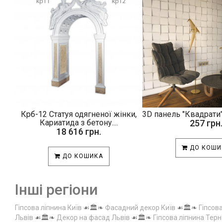
Крб-12 Статуя одягненої жінки,
3D панель "Квадрати"
Кариатида з бетону....
257 грн
18 616 грн.
ДО КОШИ
ДО КОШИКА
Інші регіони
Гіпсова ліпнина Київ
☙🏛️❧
Фасадний декор Київ
☙🏛️❧
Гіпсов
Львів
☙🏛️❧
Декор на фасад Львів
☙🏛️❧
Гіпсова ліпнина Терн