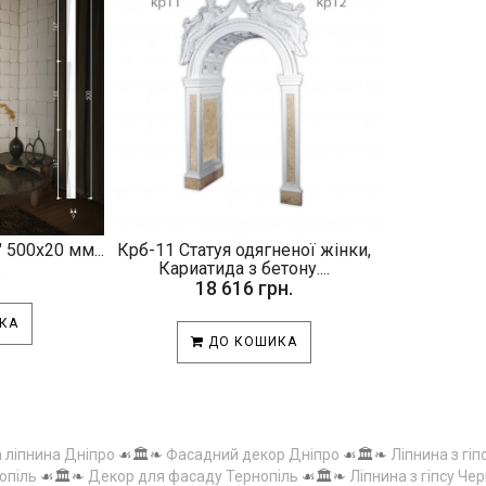
 500х20 мм...
Крб-11 Статуя одягненої жінки,
.
Кариатида з бетону....
18 616 грн.
КА
ДО КОШИКА
а ліпнина Дніпро
☙🏛️❧
Фасадний декор Дніпро
☙🏛️❧
Ліпнина з гіп
опіль
☙🏛️❧
Декор для фасаду Тернопіль
☙🏛️❧
Ліпнина з гіпсу Чер