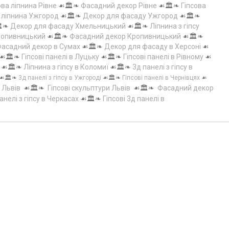
ова ліпнина Рівне
☙🏛️❧
Фасадний декор Рівне
☙🏛️❧
Гіпсова
а ліпнина Ужгород
☙🏛️❧
Декор для фасаду Ужгород
☙🏛️❧
️❧
Декор для фасаду Хмельницький
☙🏛️❧
Ліпнина з гіпсу
Кропивницький
☙🏛️❧
Фасадний декор Кропивницький
☙🏛️❧
асадний декор в Сумах
☙🏛️❧
Декор для фасаду в Херсоні
☙
☙🏛️❧
Гіпсові панелі в Луцьку
☙🏛️❧
Гіпсові панелі в Рівному
☙
☙🏛️❧
Ліпнина з гіпсу в Коломиї
☙🏛️❧
3д панелі з гіпсу в
☙🏛️❧
3д панелі з гіпсу в Ужгороді
☙🏛️❧
Гіпсові панелі в Чернівцях
☙
 Львів
☙🏛️❧
Гіпсові скульптури Львів
☙🏛️❧
Фасадний декор
анелі з гіпсу в Черкасах
☙🏛️❧
Гіпсові 3д панелі в