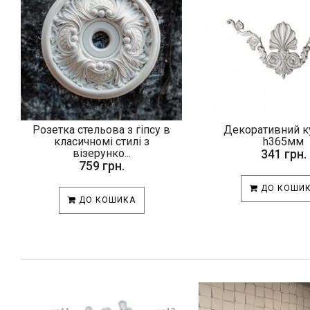
Розетка стельова з гіпсу в
Декоративний ку
класичномі стилі з
h365мм
візерунко...
341 грн.
759 грн.
ДО КОШИ
ДО КОШИКА