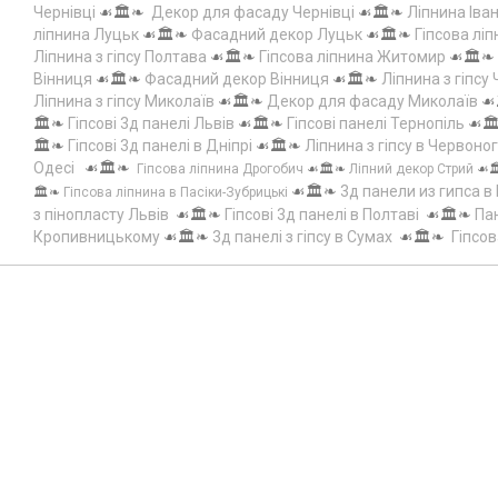
Чернівці
☙🏛️❧
Декор для фасаду Чернівці
☙🏛️❧
Ліпнина Іва
ліпнина Луцьк
☙🏛️❧
Фасадний декор Луцьк
☙🏛️❧
Гіпсова лі
Ліпнина з гіпсу Полтава
☙🏛️❧
Гіпсова ліпнина Житомир
☙🏛️❧
Вінниця
☙🏛️❧
Фасадний декор Вінниця
☙🏛️❧
Ліпнина з гіпсу
Ліпнина з гіпсу Миколаїв
☙🏛️❧
Декор для фасаду Миколаїв
☙
🏛️❧
Гіпсові 3д панелі Львів
☙🏛️❧
Гіпсові панелі Тернопіль
☙🏛
🏛️❧
Гіпсові 3д панелі в Дніпрі
☙🏛️❧
Ліпнина з гіпсу в Червоно
Одесі
☙🏛️❧
Гіпсова ліпнина Дрогобич
☙🏛️❧
Ліпний декор Стрий
☙
☙🏛️❧
3д панели из гипса в
🏛️❧
Гіпсова ліпнина в Пасіки-Зубрицькі
з пінопласту Львів
☙🏛️❧
Гіпсові 3д панелі в Полтаві
☙🏛️❧
Пан
Кропивницькому
☙🏛️❧
3д панелі з гіпсу в Сумах
☙🏛️❧
Гіпсов