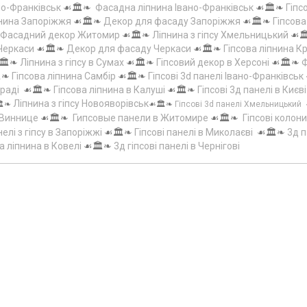
но-Франківськ
☙🏛️❧
Фасадна ліпнина Івано-Франківськ
☙🏛️❧
Гіпс
пнина Запоріжжя
☙🏛️❧
Декор для фасаду Запоріжжя
☙🏛️❧
Гіпсов
Фасадний декор Житомир
☙🏛️❧
Ліпнина з гіпсу Хмельницький
☙
 Черкаси
☙🏛️❧
Декор для фасаду Черкаси
☙🏛️❧
Гіпсова ліпнина 
🏛️❧
Ліпнина з гіпсу в Сумах
☙🏛️❧
Гіпсовий декор в Херсоні
☙🏛️❧
Ф
️❧
Гіпсова ліпнина Самбір
☙🏛️❧
Гіпсові 3d панелі Івано-Франківськ
граді
☙🏛️❧
Гіпсова ліпнина в Калуші
☙🏛️❧
Гіпсові 3д панелі в Києві
Ліпнина з гіпсу Новояворівськ
️❧
☙🏛️❧
Гіпсові 3d панелі Хмельницький
 Виннице
☙🏛️❧
Гипсовые панели в Житомире
☙🏛️❧
Гіпсові колони
елі з гіпсу в Запоріжжі
☙🏛️❧
Гіпсові панелі в Миколаєві
☙🏛️❧
3д п
а ліпнина в Ковелі
☙🏛️❧
3д гіпсові панелі в Чернігові