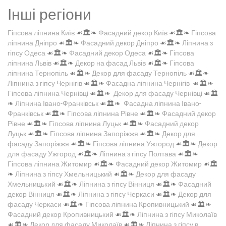
Інші регіони
Гіпсова ліпнина Київ
☙🏛️❧
Фасадний декор Київ
☙🏛️❧
Гіпсова
ліпнина Дніпро
☙🏛️❧
Фасадний декор Дніпро
☙🏛️❧
Ліпнина з
гіпсу Одеса
☙🏛️❧
Фасадний декор Одеса
☙🏛️❧
Гіпсова
ліпнина Львів
☙🏛️❧
Декор на фасад Львів
☙🏛️❧
Гіпсова
ліпнина Тернопіль
☙🏛️❧
Декор для фасаду Тернопіль
☙🏛️❧
Ліпнина з гіпсу Чернігів
☙🏛️❧
Фасадна ліпнина Чернігів
☙🏛️❧
Гіпсова ліпнина Чернівці
☙🏛️❧
Декор для фасаду Чернівці
☙🏛️
❧
Ліпнина Івано-Франківськ
☙🏛️❧
Фасадна ліпнина Івано-
Франківськ
☙🏛️❧
Гіпсова ліпнина Рівне
☙🏛️❧
Фасадний декор
Рівне
☙🏛️❧
Гіпсова ліпнина Луцьк
☙🏛️❧
Фасадний декор
Луцьк
☙🏛️❧
Гіпсова ліпнина Запоріжжя
☙🏛️❧
Декор для
фасаду Запоріжжя
☙🏛️❧
Гіпсова ліпнина Ужгород
☙🏛️❧
Декор
для фасаду Ужгород
☙🏛️❧
Ліпнина з гіпсу Полтава
☙🏛️❧
Гіпсова ліпнина Житомир
☙🏛️❧
Фасадний декор Житомир
☙🏛️
❧
Ліпнина з гіпсу Хмельницький
☙🏛️❧
Декор для фасаду
Хмельницький
☙🏛️❧
Ліпнина з гіпсу Вінниця
☙🏛️❧
Фасадний
декор Вінниця
☙🏛️❧
Ліпнина з гіпсу Черкаси
☙🏛️❧
Декор для
фасаду Черкаси
☙🏛️❧
Гіпсова ліпнина Кропивницький
☙🏛️❧
Фасадний декор Кропивницький
☙🏛️❧
Ліпнина з гіпсу Миколаїв
☙🏛️❧
Декор для фасаду Миколаїв
☙🏛️❧
Ліпнина з гіпсу в