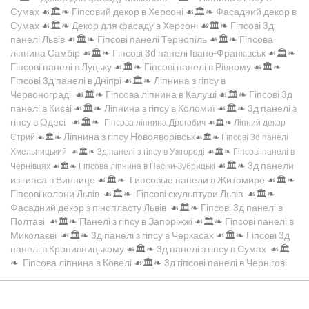
Сумах
☙🏛️❧
Гіпсовий декор в Херсоні
☙🏛️❧
Фасадний декор в
Сумах
☙🏛️❧
Декор для фасаду в Херсоні
☙🏛️❧
Гіпсові 3д
панелі Львів
☙🏛️❧
Гіпсові панелі Тернопіль
☙🏛️❧
Гіпсова
ліпнина Самбір
☙🏛️❧
Гіпсові 3d панелі Івано-Франківськ
☙🏛️❧
Гіпсові панелі в Луцьку
☙🏛️❧
Гіпсові панелі в Рівному
☙🏛️❧
Гіпсові 3д панелі в Дніпрі
☙🏛️❧
Ліпнина з гіпсу в
Червонограді
☙🏛️❧
Гіпсова ліпнина в Калуші
☙🏛️❧
Гіпсові 3д
панелі в Києві
☙🏛️❧
Ліпнина з гіпсу в Коломиї
☙🏛️❧
3д панелі з
гіпсу в Одесі
☙🏛️❧
Гіпсова ліпнина Дрогобич
☙🏛️❧
Ліпний декор
Ліпнина з гіпсу Новояворівськ
Стрий
☙🏛️❧
☙🏛️❧
Гіпсові 3d панелі
Хмельницький
☙🏛️❧
3д панелі з гіпсу в Ужгороді
☙🏛️❧
Гіпсові панелі в
☙🏛️❧
3д панели
Чернівцях
☙🏛️❧
Гіпсова ліпнина в Пасіки-Зубрицькі
из гипса в Виннице
☙🏛️❧
Гипсовые панели в Житомире
☙🏛️❧
Гіпсові колони Львів
☙🏛️❧
Гіпсові скульптури Львів
☙🏛️❧
Фасадний декор з пінопласту Львів
☙🏛️❧
Гіпсові 3д панелі в
Полтаві
☙🏛️❧
Панелі з гіпсу в Запоріжжі
☙🏛️❧
Гіпсові панелі в
Миколаєві
☙🏛️❧
3д панелі з гіпсу в Черкасах
☙🏛️❧
Гіпсові 3д
панелі в Кропивницькому
☙🏛️❧
3д панелі з гіпсу в Сумах
☙🏛️
❧
Гіпсова ліпнина в Ковелі
☙🏛️❧
3д гіпсові панелі в Чернігові