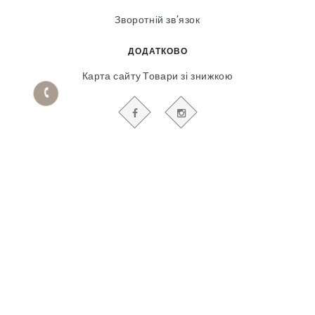
Зворотній зв’язок
ДОДАТКОВО
Карта сайту
Товари зі знижкою
БУДЬТЕ В КУРСІ НАШИХ АКЦІЙ І НОВИН
Гіпсовий і фасадний ліпний декор
© 2018-2025
Продвижение сайта