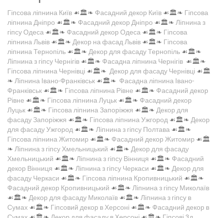
Гіпсова ліпнина Київ
☙🏛️❧
Фасадний декор Київ
☙🏛️❧
Гіпсова
ліпнина Дніпро
☙🏛️❧
Фасадний декор Дніпро
☙🏛️❧
Ліпнина з
гіпсу Одеса
☙🏛️❧
Фасадний декор Одеса
☙🏛️❧
Гіпсова
ліпнина Львів
☙🏛️❧
Декор на фасад Львів
☙🏛️❧
Гіпсова
ліпнина Тернопіль
☙🏛️❧
Декор для фасаду Тернопіль
☙🏛️❧
Ліпнина з гіпсу Чернігів
☙🏛️❧
Фасадна ліпнина Чернігів
☙🏛️❧
Гіпсова ліпнина Чернівці
☙🏛️❧
Декор для фасаду Чернівці
☙🏛️
❧
Ліпнина Івано-Франківськ
☙🏛️❧
Фасадна ліпнина Івано-
Франківськ
☙🏛️❧
Гіпсова ліпнина Рівне
☙🏛️❧
Фасадний декор
Рівне
☙🏛️❧
Гіпсова ліпнина Луцьк
☙🏛️❧
Фасадний декор
Луцьк
☙🏛️❧
Гіпсова ліпнина Запоріжжя
☙🏛️❧
Декор для
фасаду Запоріжжя
☙🏛️❧
Гіпсова ліпнина Ужгород
☙🏛️❧
Декор
для фасаду Ужгород
☙🏛️❧
Ліпнина з гіпсу Полтава
☙🏛️❧
Гіпсова ліпнина Житомир
☙🏛️❧
Фасадний декор Житомир
☙🏛️
❧
Ліпнина з гіпсу Хмельницький
☙🏛️❧
Декор для фасаду
Хмельницький
☙🏛️❧
Ліпнина з гіпсу Вінниця
☙🏛️❧
Фасадний
декор Вінниця
☙🏛️❧
Ліпнина з гіпсу Черкаси
☙🏛️❧
Декор для
фасаду Черкаси
☙🏛️❧
Гіпсова ліпнина Кропивницький
☙🏛️❧
Фасадний декор Кропивницький
☙🏛️❧
Ліпнина з гіпсу Миколаїв
☙🏛️❧
Декор для фасаду Миколаїв
☙🏛️❧
Ліпнина з гіпсу в
Сумах
☙🏛️❧
Гіпсовий декор в Херсоні
☙🏛️❧
Фасадний декор в
Сумах
☙🏛️❧
Декор для фасаду в Херсоні
☙🏛️❧
Гіпсові 3д