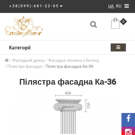
UA
RU
+38(099)-681-22-05
0
Категорії
Фасадний декор
Фасадна ліпнина з бетону
Пілястри фасадні
Пілястра фасадна Ка-36
Пілястра фасадна Ка-36