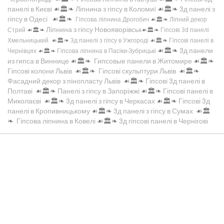
панелі в Києві
☙🏛️❧
Ліпнина з гіпсу в Коломиї
☙🏛️❧
3д панелі з
гіпсу в Одесі
☙🏛️❧
Гіпсова ліпнина Дрогобич
☙🏛️❧
Ліпний декор
Ліпнина з гіпсу Новояворівськ
Стрий
☙🏛️❧
☙🏛️❧
Гіпсові 3d панелі
Хмельницький
☙🏛️❧
3д панелі з гіпсу в Ужгороді
☙🏛️❧
Гіпсові панелі в
☙🏛️❧
3д панели
Чернівцях
☙🏛️❧
Гіпсова ліпнина в Пасіки-Зубрицькі
из гипса в Виннице
☙🏛️❧
Гипсовые панели в Житомире
☙🏛️❧
Гіпсові колони Львів
☙🏛️❧
Гіпсові скульптури Львів
☙🏛️❧
Фасадний декор з пінопласту Львів
☙🏛️❧
Гіпсові 3д панелі в
Полтаві
☙🏛️❧
Панелі з гіпсу в Запоріжжі
☙🏛️❧
Гіпсові панелі в
Миколаєві
☙🏛️❧
3д панелі з гіпсу в Черкасах
☙🏛️❧
Гіпсові 3д
панелі в Кропивницькому
☙🏛️❧
3д панелі з гіпсу в Сумах
☙🏛️
❧
Гіпсова ліпнина в Ковелі
☙🏛️❧
3д гіпсові панелі в Чернігові