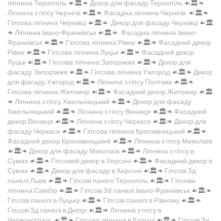
ліпнина Тернопіль
☙🏛️❧
Декор для фасаду Тернопіль
☙🏛️❧
Ліпнина з гіпсу Чернігів
☙🏛️❧
Фасадна ліпнина Чернігів
☙🏛️❧
Гіпсова ліпнина Чернівці
☙🏛️❧
Декор для фасаду Чернівці
☙🏛️
❧
Ліпнина Івано-Франківськ
☙🏛️❧
Фасадна ліпнина Івано-
Франківськ
☙🏛️❧
Гіпсова ліпнина Рівне
☙🏛️❧
Фасадний декор
Рівне
☙🏛️❧
Гіпсова ліпнина Луцьк
☙🏛️❧
Фасадний декор
Луцьк
☙🏛️❧
Гіпсова ліпнина Запоріжжя
☙🏛️❧
Декор для
фасаду Запоріжжя
☙🏛️❧
Гіпсова ліпнина Ужгород
☙🏛️❧
Декор
для фасаду Ужгород
☙🏛️❧
Ліпнина з гіпсу Полтава
☙🏛️❧
Гіпсова ліпнина Житомир
☙🏛️❧
Фасадний декор Житомир
☙🏛️
❧
Ліпнина з гіпсу Хмельницький
☙🏛️❧
Декор для фасаду
Хмельницький
☙🏛️❧
Ліпнина з гіпсу Вінниця
☙🏛️❧
Фасадний
декор Вінниця
☙🏛️❧
Ліпнина з гіпсу Черкаси
☙🏛️❧
Декор для
фасаду Черкаси
☙🏛️❧
Гіпсова ліпнина Кропивницький
☙🏛️❧
Фасадний декор Кропивницький
☙🏛️❧
Ліпнина з гіпсу Миколаїв
☙🏛️❧
Декор для фасаду Миколаїв
☙🏛️❧
Ліпнина з гіпсу в
Сумах
☙🏛️❧
Гіпсовий декор в Херсоні
☙🏛️❧
Фасадний декор в
Сумах
☙🏛️❧
Декор для фасаду в Херсоні
☙🏛️❧
Гіпсові 3д
панелі Львів
☙🏛️❧
Гіпсові панелі Тернопіль
☙🏛️❧
Гіпсова
ліпнина Самбір
☙🏛️❧
Гіпсові 3d панелі Івано-Франківськ
☙🏛️❧
Гіпсові панелі в Луцьку
☙🏛️❧
Гіпсові панелі в Рівному
☙🏛️❧
Гіпсові 3д панелі в Дніпрі
☙🏛️❧
Ліпнина з гіпсу в
Червонограді
☙🏛️❧
Гіпсова ліпнина в Калуші
☙🏛️❧
Гіпсові 3д