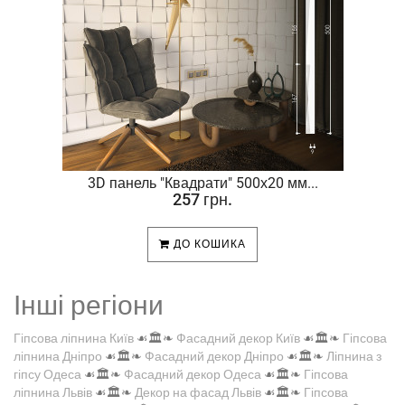
.
3D панель "Квадрати" 500х20 мм...
257 грн.
ДО КОШИКА
Інші регіони
Гіпсова ліпнина Київ
☙🏛️❧
Фасадний декор Київ
☙🏛️❧
Гіпсова
ліпнина Дніпро
☙🏛️❧
Фасадний декор Дніпро
☙🏛️❧
Ліпнина з
гіпсу Одеса
☙🏛️❧
Фасадний декор Одеса
☙🏛️❧
Гіпсова
ліпнина Львів
☙🏛️❧
Декор на фасад Львів
☙🏛️❧
Гіпсова