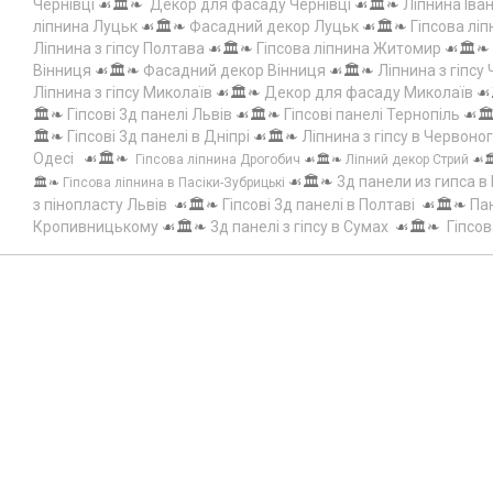
Чернівці
☙🏛️❧
Декор для фасаду Чернівці
☙🏛️❧
Ліпнина Іва
ліпнина Луцьк
☙🏛️❧
Фасадний декор Луцьк
☙🏛️❧
Гіпсова лі
Ліпнина з гіпсу Полтава
☙🏛️❧
Гіпсова ліпнина Житомир
☙🏛️❧
Вінниця
☙🏛️❧
Фасадний декор Вінниця
☙🏛️❧
Ліпнина з гіпсу
Ліпнина з гіпсу Миколаїв
☙🏛️❧
Декор для фасаду Миколаїв
☙
🏛️❧
Гіпсові 3д панелі Львів
☙🏛️❧
Гіпсові панелі Тернопіль
☙🏛
🏛️❧
Гіпсові 3д панелі в Дніпрі
☙🏛️❧
Ліпнина з гіпсу в Червоно
Одесі
☙🏛️❧
Гіпсова ліпнина Дрогобич
☙🏛️❧
Ліпний декор Стрий
☙
☙🏛️❧
3д панели из гипса в
🏛️❧
Гіпсова ліпнина в Пасіки-Зубрицькі
з пінопласту Львів
☙🏛️❧
Гіпсові 3д панелі в Полтаві
☙🏛️❧
Пан
Кропивницькому
☙🏛️❧
3д панелі з гіпсу в Сумах
☙🏛️❧
Гіпсов