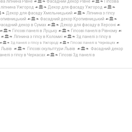
ова ліпнина Рівне
☙🏛️❧
Фасадний декор Рівне
☙🏛️❧
Гіпсова
а ліпнина Ужгород
☙🏛️❧
Декор для фасаду Ужгород
☙🏛️❧
️❧
Декор для фасаду Хмельницький
☙🏛️❧
Ліпнина з гіпсу
Кропивницький
☙🏛️❧
Фасадний декор Кропивницький
☙🏛️❧
асадний декор в Сумах
☙🏛️❧
Декор для фасаду в Херсоні
☙
☙🏛️❧
Гіпсові панелі в Луцьку
☙🏛️❧
Гіпсові панелі в Рівному
☙
☙🏛️❧
Ліпнина з гіпсу в Коломиї
☙🏛️❧
3д панелі з гіпсу в
☙🏛️❧
3д панелі з гіпсу в Ужгороді
☙🏛️❧
Гіпсові панелі в Чернівцях
☙
 Львів
☙🏛️❧
Гіпсові скульптури Львів
☙🏛️❧
Фасадний декор
анелі з гіпсу в Черкасах
☙🏛️❧
Гіпсові 3д панелі в