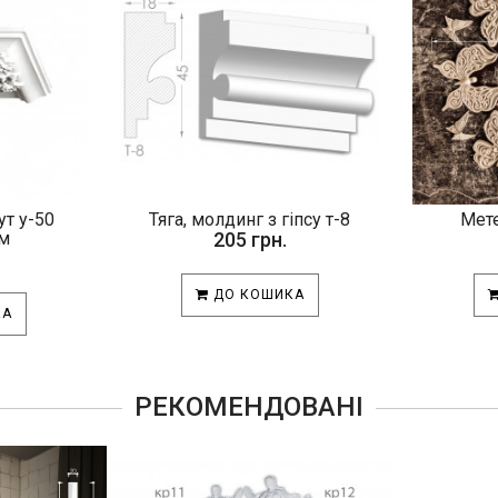
т у-50
Тяга, молдинг з гіпсу т-8
Мете
м
205 грн.
ДО КОШИКА
КА
РЕКОМЕНДОВАНІ