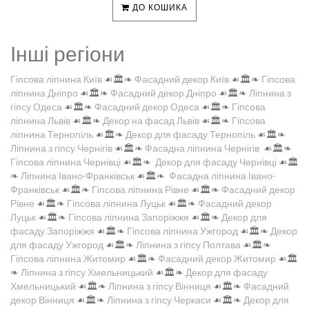
ДО КОШИКА
Інші регіони
Гіпсова ліпнина Київ
☙🏛️❧
Фасадний декор Київ
☙🏛️❧
Гіпсова
ліпнина Дніпро
☙🏛️❧
Фасадний декор Дніпро
☙🏛️❧
Ліпнина з
гіпсу Одеса
☙🏛️❧
Фасадний декор Одеса
☙🏛️❧
Гіпсова
ліпнина Львів
☙🏛️❧
Декор на фасад Львів
☙🏛️❧
Гіпсова
ліпнина Тернопіль
☙🏛️❧
Декор для фасаду Тернопіль
☙🏛️❧
Ліпнина з гіпсу Чернігів
☙🏛️❧
Фасадна ліпнина Чернігів
☙🏛️❧
Гіпсова ліпнина Чернівці
☙🏛️❧
Декор для фасаду Чернівці
☙🏛️
❧
Ліпнина Івано-Франківськ
☙🏛️❧
Фасадна ліпнина Івано-
Франківськ
☙🏛️❧
Гіпсова ліпнина Рівне
☙🏛️❧
Фасадний декор
Рівне
☙🏛️❧
Гіпсова ліпнина Луцьк
☙🏛️❧
Фасадний декор
Луцьк
☙🏛️❧
Гіпсова ліпнина Запоріжжя
☙🏛️❧
Декор для
фасаду Запоріжжя
☙🏛️❧
Гіпсова ліпнина Ужгород
☙🏛️❧
Декор
для фасаду Ужгород
☙🏛️❧
Ліпнина з гіпсу Полтава
☙🏛️❧
Гіпсова ліпнина Житомир
☙🏛️❧
Фасадний декор Житомир
☙🏛️
❧
Ліпнина з гіпсу Хмельницький
☙🏛️❧
Декор для фасаду
Хмельницький
☙🏛️❧
Ліпнина з гіпсу Вінниця
☙🏛️❧
Фасадний
декор Вінниця
☙🏛️❧
Ліпнина з гіпсу Черкаси
☙🏛️❧
Декор для