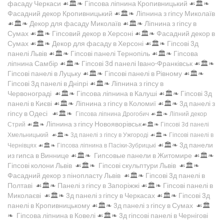
фасаду Черкаси
☙🏛️❧
Гіпсова ліпнина Кропивницький
☙🏛️❧
Фасадний декор Кропивницький
☙🏛️❧
Ліпнина з гіпсу Миколаїв
☙🏛️❧
Декор для фасаду Миколаїв
☙🏛️❧
Ліпнина з гіпсу в
Сумах
☙🏛️❧
Гіпсовий декор в Херсоні
☙🏛️❧
Фасадний декор в
Сумах
☙🏛️❧
Декор для фасаду в Херсоні
☙🏛️❧
Гіпсові 3д
панелі Львів
☙🏛️❧
Гіпсові панелі Тернопіль
☙🏛️❧
Гіпсова
ліпнина Самбір
☙🏛️❧
Гіпсові 3d панелі Івано-Франківськ
☙🏛️❧
Гіпсові панелі в Луцьку
☙🏛️❧
Гіпсові панелі в Рівному
☙🏛️❧
Гіпсові 3д панелі в Дніпрі
☙🏛️❧
Ліпнина з гіпсу в
Червонограді
☙🏛️❧
Гіпсова ліпнина в Калуші
☙🏛️❧
Гіпсові 3д
панелі в Києві
☙🏛️❧
Ліпнина з гіпсу в Коломиї
☙🏛️❧
3д панелі з
гіпсу в Одесі
☙🏛️❧
Гіпсова ліпнина Дрогобич
☙🏛️❧
Ліпний декор
Ліпнина з гіпсу Новояворівськ
Стрий
☙🏛️❧
☙🏛️❧
Гіпсові 3d панелі
Хмельницький
☙🏛️❧
3д панелі з гіпсу в Ужгороді
☙🏛️❧
Гіпсові панелі в
☙🏛️❧
3д панели
Чернівцях
☙🏛️❧
Гіпсова ліпнина в Пасіки-Зубрицькі
из гипса в Виннице
☙🏛️❧
Гипсовые панели в Житомире
☙🏛️❧
Гіпсові колони Львів
☙🏛️❧
Гіпсові скульптури Львів
☙🏛️❧
Фасадний декор з пінопласту Львів
☙🏛️❧
Гіпсові 3д панелі в
Полтаві
☙🏛️❧
Панелі з гіпсу в Запоріжжі
☙🏛️❧
Гіпсові панелі в
Миколаєві
☙🏛️❧
3д панелі з гіпсу в Черкасах
☙🏛️❧
Гіпсові 3д
панелі в Кропивницькому
☙🏛️❧
3д панелі з гіпсу в Сумах
☙🏛️
❧
Гіпсова ліпнина в Ковелі
☙🏛️❧
3д гіпсові панелі в Чернігові