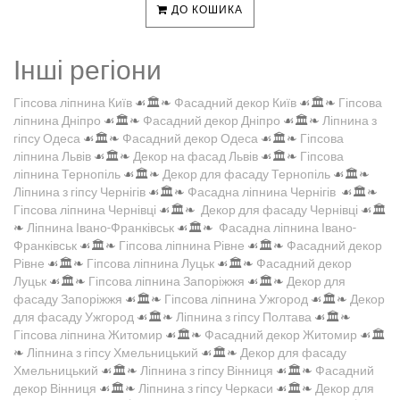
ДО КОШИКА
Інші регіони
Гіпсова ліпнина Київ
☙🏛️❧
Фасадний декор Київ
☙🏛️❧
Гіпсова
ліпнина Дніпро
☙🏛️❧
Фасадний декор Дніпро
☙🏛️❧
Ліпнина з
гіпсу Одеса
☙🏛️❧
Фасадний декор Одеса
☙🏛️❧
Гіпсова
ліпнина Львів
☙🏛️❧
Декор на фасад Львів
☙🏛️❧
Гіпсова
ліпнина Тернопіль
☙🏛️❧
Декор для фасаду Тернопіль
☙🏛️❧
Ліпнина з гіпсу Чернігів
☙🏛️❧
Фасадна ліпнина Чернігів
☙🏛️❧
Гіпсова ліпнина Чернівці
☙🏛️❧
Декор для фасаду Чернівці
☙🏛️
❧
Ліпнина Івано-Франківськ
☙🏛️❧
Фасадна ліпнина Івано-
Франківськ
☙🏛️❧
Гіпсова ліпнина Рівне
☙🏛️❧
Фасадний декор
Рівне
☙🏛️❧
Гіпсова ліпнина Луцьк
☙🏛️❧
Фасадний декор
Луцьк
☙🏛️❧
Гіпсова ліпнина Запоріжжя
☙🏛️❧
Декор для
фасаду Запоріжжя
☙🏛️❧
Гіпсова ліпнина Ужгород
☙🏛️❧
Декор
для фасаду Ужгород
☙🏛️❧
Ліпнина з гіпсу Полтава
☙🏛️❧
Гіпсова ліпнина Житомир
☙🏛️❧
Фасадний декор Житомир
☙🏛️
❧
Ліпнина з гіпсу Хмельницький
☙🏛️❧
Декор для фасаду
Хмельницький
☙🏛️❧
Ліпнина з гіпсу Вінниця
☙🏛️❧
Фасадний
декор Вінниця
☙🏛️❧
Ліпнина з гіпсу Черкаси
☙🏛️❧
Декор для