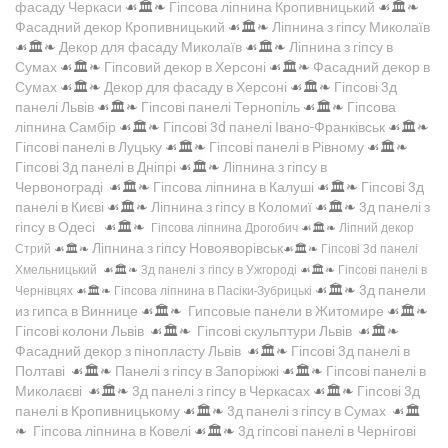
фасаду Черкаси
☙🏛️❧
Гіпсова ліпнина Кропивницький
☙🏛️❧
Фасадний декор Кропивницький
☙🏛️❧
Ліпнина з гіпсу Миколаїв
☙🏛️❧
Декор для фасаду Миколаїв
☙🏛️❧
Ліпнина з гіпсу в
Сумах
☙🏛️❧
Гіпсовий декор в Херсоні
☙🏛️❧
Фасадний декор в
Сумах
☙🏛️❧
Декор для фасаду в Херсоні
☙🏛️❧
Гіпсові 3д
панелі Львів
☙🏛️❧
Гіпсові панелі Тернопіль
☙🏛️❧
Гіпсова
ліпнина Самбір
☙🏛️❧
Гіпсові 3d панелі Івано-Франківськ
☙🏛️❧
Гіпсові панелі в Луцьку
☙🏛️❧
Гіпсові панелі в Рівному
☙🏛️❧
Гіпсові 3д панелі в Дніпрі
☙🏛️❧
Ліпнина з гіпсу в
Червонограді
☙🏛️❧
Гіпсова ліпнина в Калуші
☙🏛️❧
Гіпсові 3д
панелі в Києві
☙🏛️❧
Ліпнина з гіпсу в Коломиї
☙🏛️❧
3д панелі з
гіпсу в Одесі
☙🏛️❧
Гіпсова ліпнина Дрогобич
☙🏛️❧
Ліпний декор
Ліпнина з гіпсу Новояворівськ
Стрий
☙🏛️❧
☙🏛️❧
Гіпсові 3d панелі
Хмельницький
☙🏛️❧
3д панелі з гіпсу в Ужгороді
☙🏛️❧
Гіпсові панелі в
☙🏛️❧
3д панели
Чернівцях
☙🏛️❧
Гіпсова ліпнина в Пасіки-Зубрицькі
из гипса в Виннице
☙🏛️❧
Гипсовые панели в Житомире
☙🏛️❧
Гіпсові колони Львів
☙🏛️❧
Гіпсові скульптури Львів
☙🏛️❧
Фасадний декор з пінопласту Львів
☙🏛️❧
Гіпсові 3д панелі в
Полтаві
☙🏛️❧
Панелі з гіпсу в Запоріжжі
☙🏛️❧
Гіпсові панелі в
Миколаєві
☙🏛️❧
3д панелі з гіпсу в Черкасах
☙🏛️❧
Гіпсові 3д
панелі в Кропивницькому
☙🏛️❧
3д панелі з гіпсу в Сумах
☙🏛️
❧
Гіпсова ліпнина в Ковелі
☙🏛️❧
3д гіпсові панелі в Чернігові