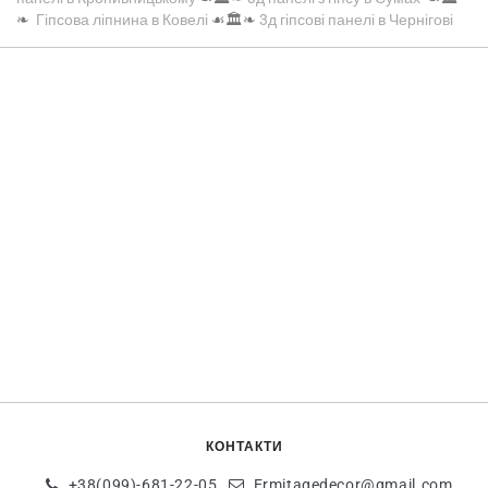
❧
Гіпсова ліпнина в Ковелі
☙🏛️❧
3д гіпсові панелі в Чернігові
КОНТАКТИ
+38(099)-681-22-05
Ermitagedecor@gmail.com