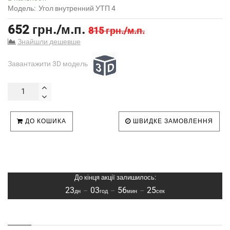
Модель:
Угол внутренний УТП 4
652 грн./м.п.
815 грн./м.п.
Знайшли дешевше
Завантажити 3D модель
ДО КОШИКА
ШВИДКЕ ЗАМОВЛЕННЯ
До кінця акції залишилось:
23
03
56
24
–
–
–
дн
год
мин
сек