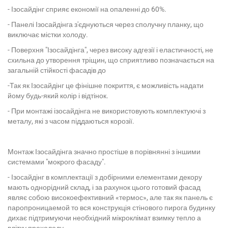
- Ізосайдінг сприяє економії на опаленні до 60%.
- Панелі Ізосайдінга з'єднуються через сполучну планку, що
виключає містки холоду.
- Поверхня "Ізосайдінга", через високу адгезії і еластичності, не
схильна до утворення тріщин, що сприятливо позначається на
загальній стійкості фасадів до
-Так як Ізосайдінг це фінішне покриття, є можливість надати
йому будь-який колір і відтінок.
- При монтажі ізосайдінга не використовують комплектуючі з
металу, які з часом піддаються корозії.
Монтаж Ізосайдінга значно простіше в порівнянні з іншими
системами "мокрого фасаду".
- Ізосайдінг в комплектації з добірними елементами декору
мають однорідний склад, і за рахунок цього готовий фасад
являє собою високоефективний «термос», але так як панель є
паропроницаемой то вся конструкція стінового пирога будинку
дихає підтримуючи необхідний мікроклімат взимку тепло а
влітку прохолоду.