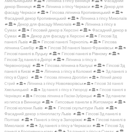
Хмельницький
☙🏛️❧
Ліпнина з гіпсу Вінниця
☙🏛️❧
Фасадний
декор Вінниця
☙🏛️❧
Ліпнина з гіпсу Черкаси
☙🏛️❧
Декор для
фасаду Черкаси
☙🏛️❧
Гіпсова ліпнина Кропивницький
☙🏛️❧
Фасадний декор Кропивницький
☙🏛️❧
Ліпнина з гіпсу Миколаїв
☙🏛️❧
Декор для фасаду Миколаїв
☙🏛️❧
Ліпнина з гіпсу в
Сумах
☙🏛️❧
Гіпсовий декор в Херсоні
☙🏛️❧
Фасадний декор в
Сумах
☙🏛️❧
Декор для фасаду в Херсоні
☙🏛️❧
Гіпсові 3д
панелі Львів
☙🏛️❧
Гіпсові панелі Тернопіль
☙🏛️❧
Гіпсова
ліпнина Самбір
☙🏛️❧
Гіпсові 3d панелі Івано-Франківськ
☙🏛️❧
Гіпсові панелі в Луцьку
☙🏛️❧
Гіпсові панелі в Рівному
☙🏛️❧
Гіпсові 3д панелі в Дніпрі
☙🏛️❧
Ліпнина з гіпсу в
Червонограді
☙🏛️❧
Гіпсова ліпнина в Калуші
☙🏛️❧
Гіпсові 3д
панелі в Києві
☙🏛️❧
Ліпнина з гіпсу в Коломиї
☙🏛️❧
3д панелі з
гіпсу в Одесі
☙🏛️❧
Гіпсова ліпнина Дрогобич
☙🏛️❧
Ліпний декор
Ліпнина з гіпсу Новояворівськ
Стрий
☙🏛️❧
☙🏛️❧
Гіпсові 3d панелі
Хмельницький
☙🏛️❧
3д панелі з гіпсу в Ужгороді
☙🏛️❧
Гіпсові панелі в
☙🏛️❧
3д панели
Чернівцях
☙🏛️❧
Гіпсова ліпнина в Пасіки-Зубрицькі
из гипса в Виннице
☙🏛️❧
Гипсовые панели в Житомире
☙🏛️❧
Гіпсові колони Львів
☙🏛️❧
Гіпсові скульптури Львів
☙🏛️❧
Фасадний декор з пінопласту Львів
☙🏛️❧
Гіпсові 3д панелі в
Полтаві
☙🏛️❧
Панелі з гіпсу в Запоріжжі
☙🏛️❧
Гіпсові панелі в
Миколаєві
☙🏛️❧
3д панелі з гіпсу в Черкасах
☙🏛️❧
Гіпсові 3д
панелі в Кропивницькому
☙🏛️❧
3д панелі з гіпсу в Сумах
☙🏛️