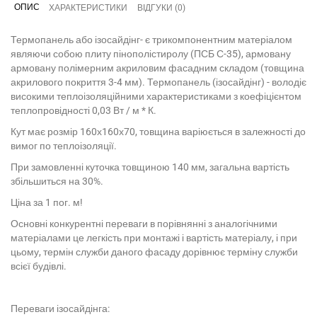
ОПИС
ХАРАКТЕРИСТИКИ
ВІДГУКИ (0)
Термопанель або ізосайдінг- є трикомпонентним матеріалом
являючи собою плиту пінополістиролу (ПСБ С-35), армовану
армовану полімерним акриловим фасадним складом (товщина
акрилового покриття 3-4 мм). Термопанель (ізосайдінг) - володіє
високими теплоізоляційними характеристиками з коефіцієнтом
теплопровідності 0,03 Вт / м * К.
Кут має розмір 160х160х70, товщина варіюється в залежності до
вимог по теплоізоляції.
При замовленні куточка товщиною 140 мм, загальна вартість
збільшиться на 30%.
Ціна за 1 пог. м!
Основні конкурентні переваги в порівнянні з аналогічними
матеріалами це легкість при монтажі і вартість матеріалу, і при
цьому, термін служби даного фасаду дорівнює терміну служби
всієї будівлі.
Переваги ізосайдінга: