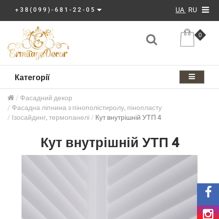
UA
RU
+38(099)-681-22-05
0
Категорії
Фасадний декор
Фасадна ліпнина з пінополістиролу, пінопласту
Ізосайдинг, термопанелі
Кут внутрішній УТП 4
Кут внутрішній УТП 4