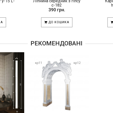
 у-15 L-
Ліпнина середник з гіпсу
Карн
с-182
390 грн.
КА
ДО КОШИКА
РЕКОМЕНДОВАНІ