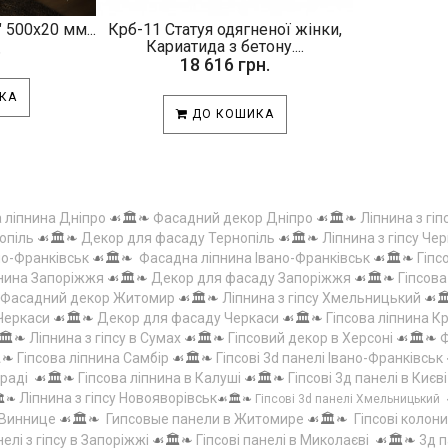
 500х20 мм...
Крб-11 Статуя одягненої жінки,
.
Кариатида з бетону....
18 616 грн.
КА
ДО КОШИКА
а ліпнина Дніпро
☙🏛️❧
Фасадний декор Дніпро
☙🏛️❧
Ліпнина з гіп
опіль
☙🏛️❧
Декор для фасаду Тернопіль
☙🏛️❧
Ліпнина з гіпсу Чер
но-Франківськ
☙🏛️❧
Фасадна ліпнина Івано-Франківськ
☙🏛️❧
Гіпс
пнина Запоріжжя
☙🏛️❧
Декор для фасаду Запоріжжя
☙🏛️❧
Гіпсов
Фасадний декор Житомир
☙🏛️❧
Ліпнина з гіпсу Хмельницький
☙
 Черкаси
☙🏛️❧
Декор для фасаду Черкаси
☙🏛️❧
Гіпсова ліпнина 
🏛️❧
Ліпнина з гіпсу в Сумах
☙🏛️❧
Гіпсовий декор в Херсоні
☙🏛️❧
Ф
️❧
Гіпсова ліпнина Самбір
☙🏛️❧
Гіпсові 3d панелі Івано-Франківськ
граді
☙🏛️❧
Гіпсова ліпнина в Калуші
☙🏛️❧
Гіпсові 3д панелі в Києві
Ліпнина з гіпсу Новояворівськ
️❧
☙🏛️❧
Гіпсові 3d панелі Хмельницький
 Виннице
☙🏛️❧
Гипсовые панели в Житомире
☙🏛️❧
Гіпсові колони
елі з гіпсу в Запоріжжі
☙🏛️❧
Гіпсові панелі в Миколаєві
☙🏛️❧
3д п