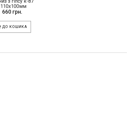
из з гіпсу к-87
h110х100мм
660 грн.
ДО КОШИКА