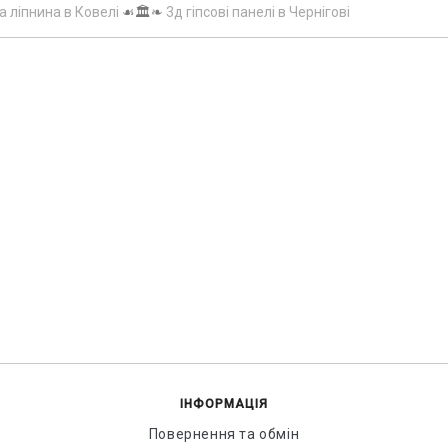
а ліпнина в Ковелі
☙🏛️❧
3д гіпсові панелі в Чернігові
ІНФОРМАЦІЯ
Повернення та обмін