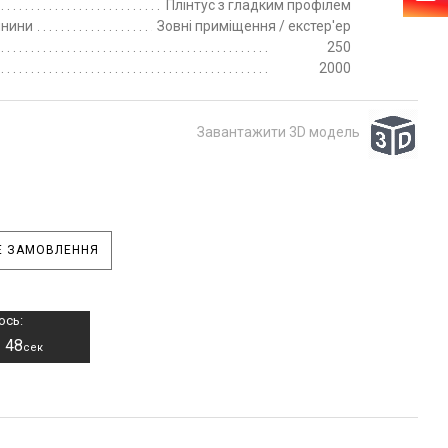
Плінтус з гладким профілем
пнини
Зовні приміщення / екстер'ер
250
2000
Завантажити 3D модель
 ЗАМОВЛЕННЯ
ось:
47
–
сек