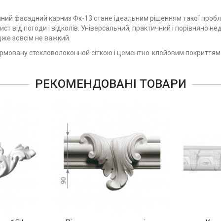
мінний фасадний карниз Фк-13 стане ідеальним рішенням такої проб
ст від погоди і відколів. Універсальний, практичний і порівняно не
дже зовсім не важкий.
мовану стекловолоконной сіткою і цементно-клейовим покриттям. З
РЕКОМЕНДОВАНІ ТОВАРИ