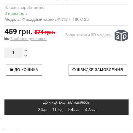
Власне виробництво
В наявності
Модель:
Фасадный карниз ФК18 Н 180х125
459 грн.
574 грн.
Завантажити 3D модель
Знайшли дешевше
ДО КОШИКА
ШВИДКЕ ЗАМОВЛЕННЯ
До кінця акції залишилось:
24
10
54
46
–
–
–
дн
год
мин
сек