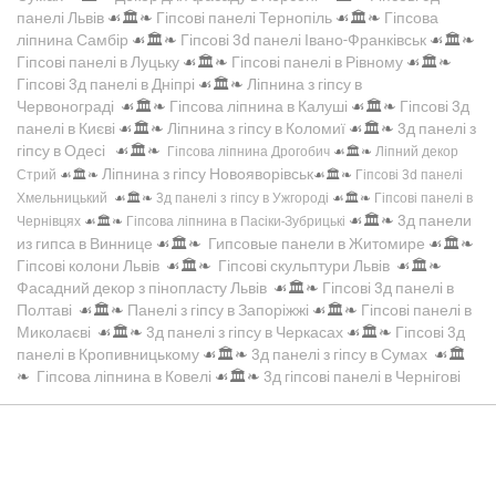
панелі Львів
☙🏛️❧
Гіпсові панелі Тернопіль
☙🏛️❧
Гіпсова
ліпнина Самбір
☙🏛️❧
Гіпсові 3d панелі Івано-Франківськ
☙🏛️❧
Гіпсові панелі в Луцьку
☙🏛️❧
Гіпсові панелі в Рівному
☙🏛️❧
Гіпсові 3д панелі в Дніпрі
☙🏛️❧
Ліпнина з гіпсу в
Червонограді
☙🏛️❧
Гіпсова ліпнина в Калуші
☙🏛️❧
Гіпсові 3д
панелі в Києві
☙🏛️❧
Ліпнина з гіпсу в Коломиї
☙🏛️❧
3д панелі з
гіпсу в Одесі
☙🏛️❧
Гіпсова ліпнина Дрогобич
☙🏛️❧
Ліпний декор
Ліпнина з гіпсу Новояворівськ
Стрий
☙🏛️❧
☙🏛️❧
Гіпсові 3d панелі
Хмельницький
☙🏛️❧
3д панелі з гіпсу в Ужгороді
☙🏛️❧
Гіпсові панелі в
☙🏛️❧
3д панели
Чернівцях
☙🏛️❧
Гіпсова ліпнина в Пасіки-Зубрицькі
из гипса в Виннице
☙🏛️❧
Гипсовые панели в Житомире
☙🏛️❧
Гіпсові колони Львів
☙🏛️❧
Гіпсові скульптури Львів
☙🏛️❧
Фасадний декор з пінопласту Львів
☙🏛️❧
Гіпсові 3д панелі в
Полтаві
☙🏛️❧
Панелі з гіпсу в Запоріжжі
☙🏛️❧
Гіпсові панелі в
Миколаєві
☙🏛️❧
3д панелі з гіпсу в Черкасах
☙🏛️❧
Гіпсові 3д
панелі в Кропивницькому
☙🏛️❧
3д панелі з гіпсу в Сумах
☙🏛️
❧
Гіпсова ліпнина в Ковелі
☙🏛️❧
3д гіпсові панелі в Чернігові