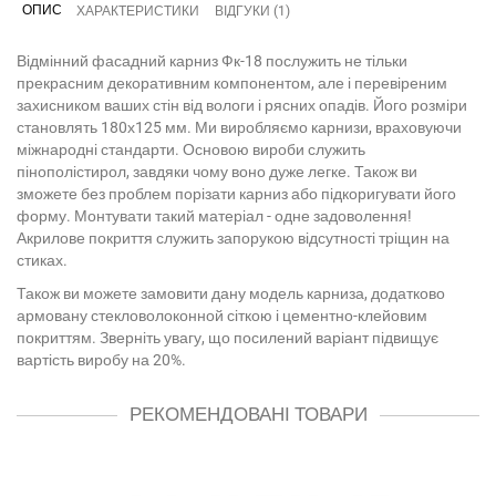
ОПИС
ХАРАКТЕРИСТИКИ
ВІДГУКИ (1)
Відмінний фасадний карниз Фк-18 послужить не тільки
прекрасним декоративним компонентом, але і перевіреним
захисником ваших стін від вологи і рясних опадів. Його розміри
становлять 180х125 мм. Ми виробляємо карнизи, враховуючи
міжнародні стандарти. Основою вироби служить
пінополістирол, завдяки чому воно дуже легке. Також ви
зможете без проблем порізати карниз або підкоригувати його
форму. Монтувати такий матеріал - одне задоволення!
Акрилове покриття служить запорукою відсутності тріщин на
стиках.
Також ви можете замовити дану модель карниза, додатково
армовану стекловолоконной сіткою і цементно-клейовим
покриттям. Зверніть увагу, що посилений варіант підвищує
вартість виробу на 20%.
РЕКОМЕНДОВАНІ ТОВАРИ