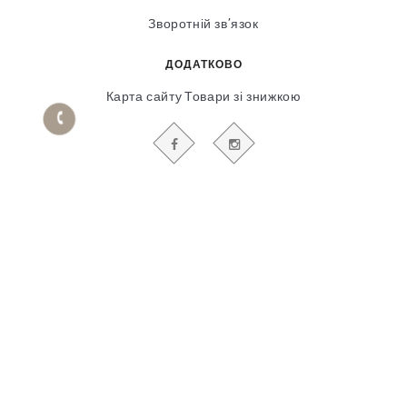
Зворотній зв’язок
ДОДАТКОВО
Карта сайту
Товари зі знижкою
БУДЬТЕ В КУРСІ НАШИХ АКЦІЙ І НОВИН
Гіпсовий і фасадний ліпний декор
© 2018-2025
Продвижение сайта