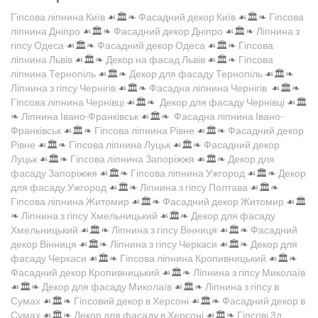
Гіпсова ліпнина Київ
☙🏛️❧
Фасадний декор Київ
☙🏛️❧
Гіпсова
ліпнина Дніпро
☙🏛️❧
Фасадний декор Дніпро
☙🏛️❧
Ліпнина з
гіпсу Одеса
☙🏛️❧
Фасадний декор Одеса
☙🏛️❧
Гіпсова
ліпнина Львів
☙🏛️❧
Декор на фасад Львів
☙🏛️❧
Гіпсова
ліпнина Тернопіль
☙🏛️❧
Декор для фасаду Тернопіль
☙🏛️❧
Ліпнина з гіпсу Чернігів
☙🏛️❧
Фасадна ліпнина Чернігів
☙🏛️❧
Гіпсова ліпнина Чернівці
☙🏛️❧
Декор для фасаду Чернівці
☙🏛️
❧
Ліпнина Івано-Франківськ
☙🏛️❧
Фасадна ліпнина Івано-
Франківськ
☙🏛️❧
Гіпсова ліпнина Рівне
☙🏛️❧
Фасадний декор
Рівне
☙🏛️❧
Гіпсова ліпнина Луцьк
☙🏛️❧
Фасадний декор
Луцьк
☙🏛️❧
Гіпсова ліпнина Запоріжжя
☙🏛️❧
Декор для
фасаду Запоріжжя
☙🏛️❧
Гіпсова ліпнина Ужгород
☙🏛️❧
Декор
для фасаду Ужгород
☙🏛️❧
Ліпнина з гіпсу Полтава
☙🏛️❧
Гіпсова ліпнина Житомир
☙🏛️❧
Фасадний декор Житомир
☙🏛️
❧
Ліпнина з гіпсу Хмельницький
☙🏛️❧
Декор для фасаду
Хмельницький
☙🏛️❧
Ліпнина з гіпсу Вінниця
☙🏛️❧
Фасадний
декор Вінниця
☙🏛️❧
Ліпнина з гіпсу Черкаси
☙🏛️❧
Декор для
фасаду Черкаси
☙🏛️❧
Гіпсова ліпнина Кропивницький
☙🏛️❧
Фасадний декор Кропивницький
☙🏛️❧
Ліпнина з гіпсу Миколаїв
☙🏛️❧
Декор для фасаду Миколаїв
☙🏛️❧
Ліпнина з гіпсу в
Сумах
☙🏛️❧
Гіпсовий декор в Херсоні
☙🏛️❧
Фасадний декор в
Сумах
☙🏛️❧
Декор для фасаду в Херсоні
☙🏛️❧
Гіпсові 3д