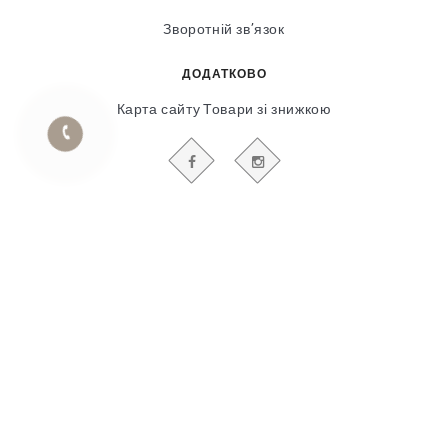
Зворотній зв’язок
ДОДАТКОВО
Карта сайту
Товари зі знижкою
БУДЬТЕ В КУРСІ НАШИХ АКЦІЙ І НОВИН
Гіпсовий і фасадний ліпний декор
© 2018-2025
Продвижение сайта