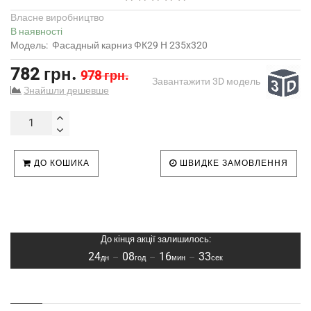
Власне виробництво
В наявності
Модель:
Фасадный карниз ФК29 H 235x320
782 грн.
978 грн.
Завантажити 3D модель
Знайшли дешевше
ДО КОШИКА
ШВИДКЕ ЗАМОВЛЕННЯ
До кінця акції залишилось:
24
08
16
33
–
–
–
дн
год
мин
сек