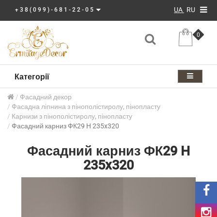
UA
RU
+38(099)-681-22-05
0
Категорії
Фасадний декор
Фасадна ліпнина з пінополістиролу, пінопласту
Карнизи з пінополістиролу, пінопласту
Фасадний карниз ФК29 H 235x320
Фасадний карниз ФК29 H
235x320