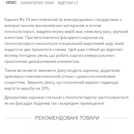
ОПИС
ХАРАКТЕРИСТИКИ
ВІДГУКИ (1)
Карниз Фк-29 виготовлений за міжнародними стандартами з
використанням високоякісних матеріалів, в основі
пінополістирол, завдяки якому виріб має невелику вагу, зручний
в монтажі. При виготовленні фасадного карниза на
пінополістирол наноситься спеціальний акриловий шар, який
надалі не дає тріскатися стикам. Цей шар стійкий до відколів і
впливу погодних умов, що робить карниз універсальним і
практичним декоративним елементом.
Також ви можете замовити дану модель карниза, додатково
армовану стекловолоконной сіткою і цементно-клейовим
покриттям. Зверніть увагу, що посилений варіант підвищує
вартість виробу на 20%.
Декоративні карнизи стельові з пінополістиролу застосовуються
як на фасадах будинків так і всередині приміщення.
РЕКОМЕНДОВАНІ ТОВАРИ