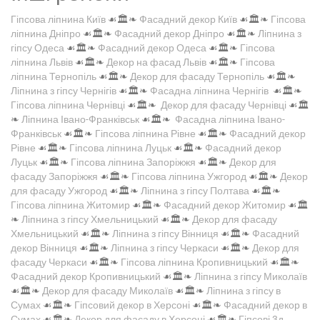
Гіпсова ліпнина Київ
☙🏛️❧
Фасадний декор Київ
☙🏛️❧
Гіпсова
ліпнина Дніпро
☙🏛️❧
Фасадний декор Дніпро
☙🏛️❧
Ліпнина з
гіпсу Одеса
☙🏛️❧
Фасадний декор Одеса
☙🏛️❧
Гіпсова
ліпнина Львів
☙🏛️❧
Декор на фасад Львів
☙🏛️❧
Гіпсова
ліпнина Тернопіль
☙🏛️❧
Декор для фасаду Тернопіль
☙🏛️❧
Ліпнина з гіпсу Чернігів
☙🏛️❧
Фасадна ліпнина Чернігів
☙🏛️❧
Гіпсова ліпнина Чернівці
☙🏛️❧
Декор для фасаду Чернівці
☙🏛️
❧
Ліпнина Івано-Франківськ
☙🏛️❧
Фасадна ліпнина Івано-
Франківськ
☙🏛️❧
Гіпсова ліпнина Рівне
☙🏛️❧
Фасадний декор
Рівне
☙🏛️❧
Гіпсова ліпнина Луцьк
☙🏛️❧
Фасадний декор
Луцьк
☙🏛️❧
Гіпсова ліпнина Запоріжжя
☙🏛️❧
Декор для
фасаду Запоріжжя
☙🏛️❧
Гіпсова ліпнина Ужгород
☙🏛️❧
Декор
для фасаду Ужгород
☙🏛️❧
Ліпнина з гіпсу Полтава
☙🏛️❧
Гіпсова ліпнина Житомир
☙🏛️❧
Фасадний декор Житомир
☙🏛️
❧
Ліпнина з гіпсу Хмельницький
☙🏛️❧
Декор для фасаду
Хмельницький
☙🏛️❧
Ліпнина з гіпсу Вінниця
☙🏛️❧
Фасадний
декор Вінниця
☙🏛️❧
Ліпнина з гіпсу Черкаси
☙🏛️❧
Декор для
фасаду Черкаси
☙🏛️❧
Гіпсова ліпнина Кропивницький
☙🏛️❧
Фасадний декор Кропивницький
☙🏛️❧
Ліпнина з гіпсу Миколаїв
☙🏛️❧
Декор для фасаду Миколаїв
☙🏛️❧
Ліпнина з гіпсу в
Сумах
☙🏛️❧
Гіпсовий декор в Херсоні
☙🏛️❧
Фасадний декор в
Сумах
☙🏛️❧
Декор для фасаду в Херсоні
☙🏛️❧
Гіпсові 3д