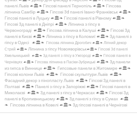
панелі Львів
☙🏛️❧
Гіпсові панелі Тернопіль
☙🏛️❧
Гіпсова
ліпнина Самбір
☙🏛️❧
Гіпсові 3d панелі Івано-Франківськ
☙🏛️❧
Гіпсові панелі в Луцьку
☙🏛️❧
Гіпсові панелі в Рівному
☙🏛️❧
Гіпсові 3д панелі в Дніпрі
☙🏛️❧
Ліпнина з гіпсу в
Червонограді
☙🏛️❧
Гіпсова ліпнина в Калуші
☙🏛️❧
Гіпсові 3д
панелі в Києві
☙🏛️❧
Ліпнина з гіпсу в Коломиї
☙🏛️❧
3д панелі з
гіпсу в Одесі
☙🏛️❧
Гіпсова ліпнина Дрогобич
☙🏛️❧
Ліпний декор
Ліпнина з гіпсу Новояворівськ
Стрий
☙🏛️❧
☙🏛️❧
Гіпсові 3d панелі
Хмельницький
☙🏛️❧
3д панелі з гіпсу в Ужгороді
☙🏛️❧
Гіпсові панелі в
☙🏛️❧
3д панели
Чернівцях
☙🏛️❧
Гіпсова ліпнина в Пасіки-Зубрицькі
из гипса в Виннице
☙🏛️❧
Гипсовые панели в Житомире
☙🏛️❧
Гіпсові колони Львів
☙🏛️❧
Гіпсові скульптури Львів
☙🏛️❧
Фасадний декор з пінопласту Львів
☙🏛️❧
Гіпсові 3д панелі в
Полтаві
☙🏛️❧
Панелі з гіпсу в Запоріжжі
☙🏛️❧
Гіпсові панелі в
Миколаєві
☙🏛️❧
3д панелі з гіпсу в Черкасах
☙🏛️❧
Гіпсові 3д
панелі в Кропивницькому
☙🏛️❧
3д панелі з гіпсу в Сумах
☙🏛️
❧
Гіпсова ліпнина в Ковелі
☙🏛️❧
3д гіпсові панелі в Чернігові