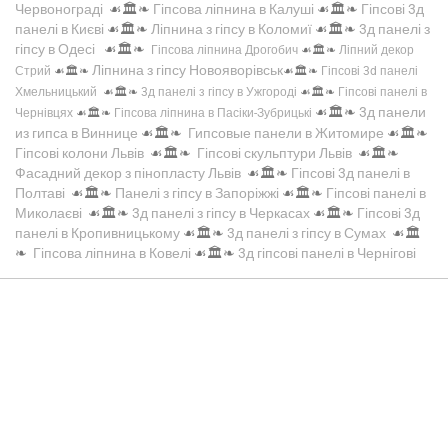
Червонограді
☙🏛️❧
Гіпсова ліпнина в Калуші
☙🏛️❧
Гіпсові 3д
панелі в Києві
☙🏛️❧
Ліпнина з гіпсу в Коломиї
☙🏛️❧
3д панелі з
гіпсу в Одесі
☙🏛️❧
Гіпсова ліпнина Дрогобич
☙🏛️❧
Ліпний декор
Ліпнина з гіпсу Новояворівськ
Стрий
☙🏛️❧
☙🏛️❧
Гіпсові 3d панелі
Хмельницький
☙🏛️❧
3д панелі з гіпсу в Ужгороді
☙🏛️❧
Гіпсові панелі в
☙🏛️❧
3д панели
Чернівцях
☙🏛️❧
Гіпсова ліпнина в Пасіки-Зубрицькі
из гипса в Виннице
☙🏛️❧
Гипсовые панели в Житомире
☙🏛️❧
Гіпсові колони Львів
☙🏛️❧
Гіпсові скульптури Львів
☙🏛️❧
Фасадний декор з пінопласту Львів
☙🏛️❧
Гіпсові 3д панелі в
Полтаві
☙🏛️❧
Панелі з гіпсу в Запоріжжі
☙🏛️❧
Гіпсові панелі в
Миколаєві
☙🏛️❧
3д панелі з гіпсу в Черкасах
☙🏛️❧
Гіпсові 3д
панелі в Кропивницькому
☙🏛️❧
3д панелі з гіпсу в Сумах
☙🏛️
❧
Гіпсова ліпнина в Ковелі
☙🏛️❧
3д гіпсові панелі в Чернігові