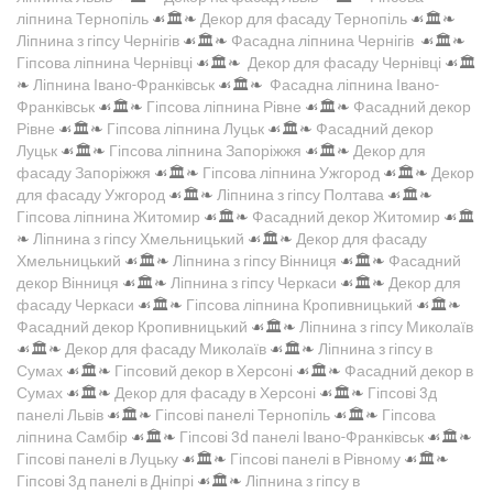
ліпнина Тернопіль
☙🏛️❧
Декор для фасаду Тернопіль
☙🏛️❧
Ліпнина з гіпсу Чернігів
☙🏛️❧
Фасадна ліпнина Чернігів
☙🏛️❧
Гіпсова ліпнина Чернівці
☙🏛️❧
Декор для фасаду Чернівці
☙🏛️
❧
Ліпнина Івано-Франківськ
☙🏛️❧
Фасадна ліпнина Івано-
Франківськ
☙🏛️❧
Гіпсова ліпнина Рівне
☙🏛️❧
Фасадний декор
Рівне
☙🏛️❧
Гіпсова ліпнина Луцьк
☙🏛️❧
Фасадний декор
Луцьк
☙🏛️❧
Гіпсова ліпнина Запоріжжя
☙🏛️❧
Декор для
фасаду Запоріжжя
☙🏛️❧
Гіпсова ліпнина Ужгород
☙🏛️❧
Декор
для фасаду Ужгород
☙🏛️❧
Ліпнина з гіпсу Полтава
☙🏛️❧
Гіпсова ліпнина Житомир
☙🏛️❧
Фасадний декор Житомир
☙🏛️
❧
Ліпнина з гіпсу Хмельницький
☙🏛️❧
Декор для фасаду
Хмельницький
☙🏛️❧
Ліпнина з гіпсу Вінниця
☙🏛️❧
Фасадний
декор Вінниця
☙🏛️❧
Ліпнина з гіпсу Черкаси
☙🏛️❧
Декор для
фасаду Черкаси
☙🏛️❧
Гіпсова ліпнина Кропивницький
☙🏛️❧
Фасадний декор Кропивницький
☙🏛️❧
Ліпнина з гіпсу Миколаїв
☙🏛️❧
Декор для фасаду Миколаїв
☙🏛️❧
Ліпнина з гіпсу в
Сумах
☙🏛️❧
Гіпсовий декор в Херсоні
☙🏛️❧
Фасадний декор в
Сумах
☙🏛️❧
Декор для фасаду в Херсоні
☙🏛️❧
Гіпсові 3д
панелі Львів
☙🏛️❧
Гіпсові панелі Тернопіль
☙🏛️❧
Гіпсова
ліпнина Самбір
☙🏛️❧
Гіпсові 3d панелі Івано-Франківськ
☙🏛️❧
Гіпсові панелі в Луцьку
☙🏛️❧
Гіпсові панелі в Рівному
☙🏛️❧
Гіпсові 3д панелі в Дніпрі
☙🏛️❧
Ліпнина з гіпсу в