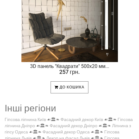
.
3D панель "Квадрати" 500х20 мм...
257 грн.
ДО КОШИКА
Інші регіони
Гіпсова ліпнина Київ
☙🏛️❧
Фасадний декор Київ
☙🏛️❧
Гіпсова
ліпнина Дніпро
☙🏛️❧
Фасадний декор Дніпро
☙🏛️❧
Ліпнина з
гіпсу Одеса
☙🏛️❧
Фасадний декор Одеса
☙🏛️❧
Гіпсова
ліпнина Львів
☙🏛️❧
Декор на фасад Львів
☙🏛️❧
Гіпсова