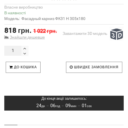
Власне виробництво
В наявності
Модель:
Фасадный карниз ФК31 H 305x180
818 грн.
1 022 грн.
Завантажити 3D модель
Знайшли дешевше
ДО КОШИКА
ШВИДКЕ ЗАМОВЛЕННЯ
До кінця акції залишилось:
24
06
09
01
–
–
–
дн
год
мин
сек