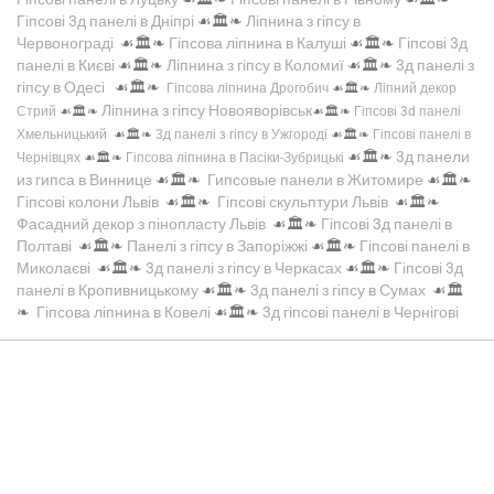
Гіпсові 3д панелі в Дніпрі
☙🏛️❧
Ліпнина з гіпсу в
Червонограді
☙🏛️❧
Гіпсова ліпнина в Калуші
☙🏛️❧
Гіпсові 3д
панелі в Києві
☙🏛️❧
Ліпнина з гіпсу в Коломиї
☙🏛️❧
3д панелі з
гіпсу в Одесі
☙🏛️❧
Гіпсова ліпнина Дрогобич
☙🏛️❧
Ліпний декор
Ліпнина з гіпсу Новояворівськ
Стрий
☙🏛️❧
☙🏛️❧
Гіпсові 3d панелі
Хмельницький
☙🏛️❧
3д панелі з гіпсу в Ужгороді
☙🏛️❧
Гіпсові панелі в
☙🏛️❧
3д панели
Чернівцях
☙🏛️❧
Гіпсова ліпнина в Пасіки-Зубрицькі
из гипса в Виннице
☙🏛️❧
Гипсовые панели в Житомире
☙🏛️❧
Гіпсові колони Львів
☙🏛️❧
Гіпсові скульптури Львів
☙🏛️❧
Фасадний декор з пінопласту Львів
☙🏛️❧
Гіпсові 3д панелі в
Полтаві
☙🏛️❧
Панелі з гіпсу в Запоріжжі
☙🏛️❧
Гіпсові панелі в
Миколаєві
☙🏛️❧
3д панелі з гіпсу в Черкасах
☙🏛️❧
Гіпсові 3д
панелі в Кропивницькому
☙🏛️❧
3д панелі з гіпсу в Сумах
☙🏛️
❧
Гіпсова ліпнина в Ковелі
☙🏛️❧
3д гіпсові панелі в Чернігові