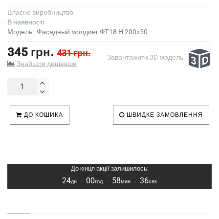
Власне виробництво
В наявності
Модель:
Фасадный молдинг ФТ18 Н 200х50
345 грн.
431 грн.
Завантажити 3D модель
Знайшли дешевше
ДО КОШИКА
ШВИДКЕ ЗАМОВЛЕННЯ
До кінця акції залишилось:
24
00
58
35
–
–
–
дн
год
мин
сек