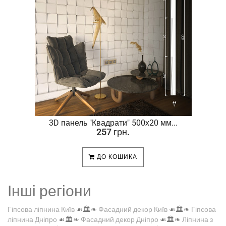
.
3D панель "Квадрати" 500х20 мм...
257 грн.
ДО КОШИКА
Інші регіони
Гіпсова ліпнина Київ
☙🏛️❧
Фасадний декор Київ
☙🏛️❧
Гіпсова
ліпнина Дніпро
☙🏛️❧
Фасадний декор Дніпро
☙🏛️❧
Ліпнина з