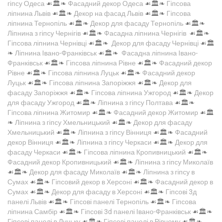
гіпсу Одеса
☙🏛️❧
Фасадний декор Одеса
☙🏛️❧
Гіпсова
ліпнина Львів
☙🏛️❧
Декор на фасад Львів
☙🏛️❧
Гіпсова
ліпнина Тернопіль
☙🏛️❧
Декор для фасаду Тернопіль
☙🏛️❧
Ліпнина з гіпсу Чернігів
☙🏛️❧
Фасадна ліпнина Чернігів
☙🏛️❧
Гіпсова ліпнина Чернівці
☙🏛️❧
Декор для фасаду Чернівці
☙🏛️
❧
Ліпнина Івано-Франківськ
☙🏛️❧
Фасадна ліпнина Івано-
Франківськ
☙🏛️❧
Гіпсова ліпнина Рівне
☙🏛️❧
Фасадний декор
Рівне
☙🏛️❧
Гіпсова ліпнина Луцьк
☙🏛️❧
Фасадний декор
Луцьк
☙🏛️❧
Гіпсова ліпнина Запоріжжя
☙🏛️❧
Декор для
фасаду Запоріжжя
☙🏛️❧
Гіпсова ліпнина Ужгород
☙🏛️❧
Декор
для фасаду Ужгород
☙🏛️❧
Ліпнина з гіпсу Полтава
☙🏛️❧
Гіпсова ліпнина Житомир
☙🏛️❧
Фасадний декор Житомир
☙🏛️
❧
Ліпнина з гіпсу Хмельницький
☙🏛️❧
Декор для фасаду
Хмельницький
☙🏛️❧
Ліпнина з гіпсу Вінниця
☙🏛️❧
Фасадний
декор Вінниця
☙🏛️❧
Ліпнина з гіпсу Черкаси
☙🏛️❧
Декор для
фасаду Черкаси
☙🏛️❧
Гіпсова ліпнина Кропивницький
☙🏛️❧
Фасадний декор Кропивницький
☙🏛️❧
Ліпнина з гіпсу Миколаїв
☙🏛️❧
Декор для фасаду Миколаїв
☙🏛️❧
Ліпнина з гіпсу в
Сумах
☙🏛️❧
Гіпсовий декор в Херсоні
☙🏛️❧
Фасадний декор в
Сумах
☙🏛️❧
Декор для фасаду в Херсоні
☙🏛️❧
Гіпсові 3д
панелі Львів
☙🏛️❧
Гіпсові панелі Тернопіль
☙🏛️❧
Гіпсова
ліпнина Самбір
☙🏛️❧
Гіпсові 3d панелі Івано-Франківськ
☙🏛️❧
Гіпсові панелі в Луцьку
☙🏛️❧
Гіпсові панелі в Рівному
☙🏛️❧