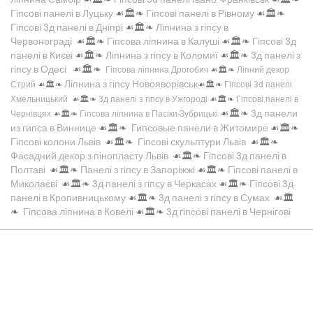
Гіпсові панелі в Луцьку
☙🏛️❧
Гіпсові панелі в Рівному
☙🏛️❧
Гіпсові 3д панелі в Дніпрі
☙🏛️❧
Ліпнина з гіпсу в
Червонограді
☙🏛️❧
Гіпсова ліпнина в Калуші
☙🏛️❧
Гіпсові 3д
панелі в Києві
☙🏛️❧
Ліпнина з гіпсу в Коломиї
☙🏛️❧
3д панелі з
гіпсу в Одесі
☙🏛️❧
Гіпсова ліпнина Дрогобич
☙🏛️❧
Ліпний декор
Ліпнина з гіпсу Новояворівськ
Стрий
☙🏛️❧
☙🏛️❧
Гіпсові 3d панелі
Хмельницький
☙🏛️❧
3д панелі з гіпсу в Ужгороді
☙🏛️❧
Гіпсові панелі в
☙🏛️❧
3д панели
Чернівцях
☙🏛️❧
Гіпсова ліпнина в Пасіки-Зубрицькі
из гипса в Виннице
☙🏛️❧
Гипсовые панели в Житомире
☙🏛️❧
Гіпсові колони Львів
☙🏛️❧
Гіпсові скульптури Львів
☙🏛️❧
Фасадний декор з пінопласту Львів
☙🏛️❧
Гіпсові 3д панелі в
Полтаві
☙🏛️❧
Панелі з гіпсу в Запоріжжі
☙🏛️❧
Гіпсові панелі в
Миколаєві
☙🏛️❧
3д панелі з гіпсу в Черкасах
☙🏛️❧
Гіпсові 3д
панелі в Кропивницькому
☙🏛️❧
3д панелі з гіпсу в Сумах
☙🏛️
❧
Гіпсова ліпнина в Ковелі
☙🏛️❧
3д гіпсові панелі в Чернігові