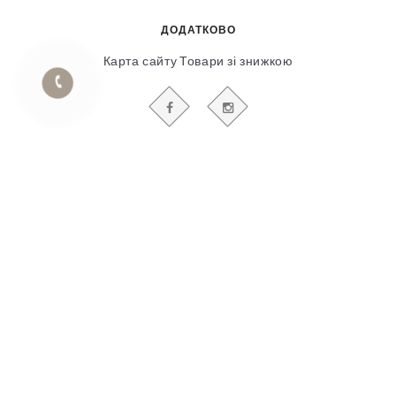
ДОДАТКОВО
Карта сайту
Товари зі знижкою
БУДЬТЕ В КУРСІ НАШИХ АКЦІЙ І НОВИН
Гіпсовий і фасадний ліпний декор
© 2018-2025
Продвижение сайта