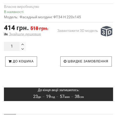
Власне виробництво
В наявності
Модель:
Фасадный молдинг ФТ34 Н 220х145
414 грн.
518 грн.
Завантажити 3D модель
Знайшли дешевше
ДО КОШИКА
ШВИДКЕ ЗАМОВЛЕННЯ
До кінця акції залишилось:
23
19
57
38
–
–
–
дн
год
мин
сек