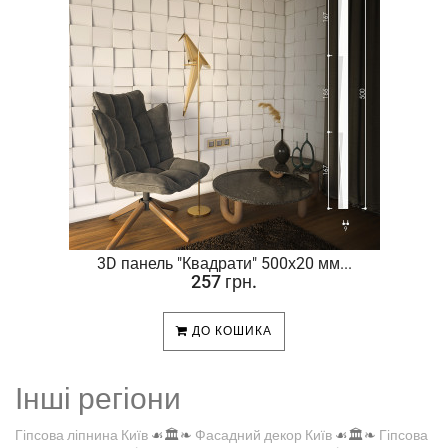
.
3D панель "Квадрати" 500х20 мм...
257 грн.
ДО КОШИКА
Інші регіони
Гіпсова ліпнина Київ
☙🏛️❧
Фасадний декор Київ
☙🏛️❧
Гіпсова