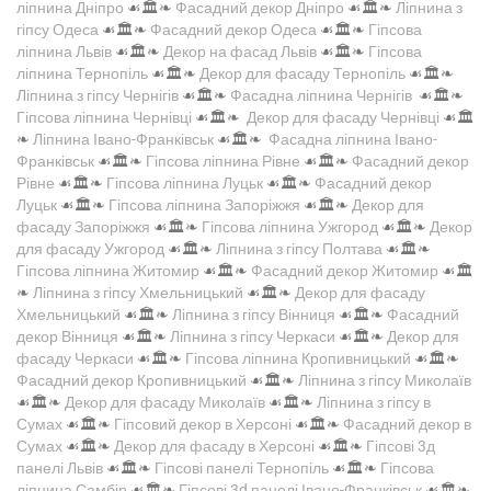
ліпнина Дніпро
☙🏛️❧
Фасадний декор Дніпро
☙🏛️❧
Ліпнина з
гіпсу Одеса
☙🏛️❧
Фасадний декор Одеса
☙🏛️❧
Гіпсова
ліпнина Львів
☙🏛️❧
Декор на фасад Львів
☙🏛️❧
Гіпсова
ліпнина Тернопіль
☙🏛️❧
Декор для фасаду Тернопіль
☙🏛️❧
Ліпнина з гіпсу Чернігів
☙🏛️❧
Фасадна ліпнина Чернігів
☙🏛️❧
Гіпсова ліпнина Чернівці
☙🏛️❧
Декор для фасаду Чернівці
☙🏛️
❧
Ліпнина Івано-Франківськ
☙🏛️❧
Фасадна ліпнина Івано-
Франківськ
☙🏛️❧
Гіпсова ліпнина Рівне
☙🏛️❧
Фасадний декор
Рівне
☙🏛️❧
Гіпсова ліпнина Луцьк
☙🏛️❧
Фасадний декор
Луцьк
☙🏛️❧
Гіпсова ліпнина Запоріжжя
☙🏛️❧
Декор для
фасаду Запоріжжя
☙🏛️❧
Гіпсова ліпнина Ужгород
☙🏛️❧
Декор
для фасаду Ужгород
☙🏛️❧
Ліпнина з гіпсу Полтава
☙🏛️❧
Гіпсова ліпнина Житомир
☙🏛️❧
Фасадний декор Житомир
☙🏛️
❧
Ліпнина з гіпсу Хмельницький
☙🏛️❧
Декор для фасаду
Хмельницький
☙🏛️❧
Ліпнина з гіпсу Вінниця
☙🏛️❧
Фасадний
декор Вінниця
☙🏛️❧
Ліпнина з гіпсу Черкаси
☙🏛️❧
Декор для
фасаду Черкаси
☙🏛️❧
Гіпсова ліпнина Кропивницький
☙🏛️❧
Фасадний декор Кропивницький
☙🏛️❧
Ліпнина з гіпсу Миколаїв
☙🏛️❧
Декор для фасаду Миколаїв
☙🏛️❧
Ліпнина з гіпсу в
Сумах
☙🏛️❧
Гіпсовий декор в Херсоні
☙🏛️❧
Фасадний декор в
Сумах
☙🏛️❧
Декор для фасаду в Херсоні
☙🏛️❧
Гіпсові 3д
панелі Львів
☙🏛️❧
Гіпсові панелі Тернопіль
☙🏛️❧
Гіпсова
ліпнина Самбір
☙🏛️❧
Гіпсові 3d панелі Івано-Франківськ
☙🏛️❧