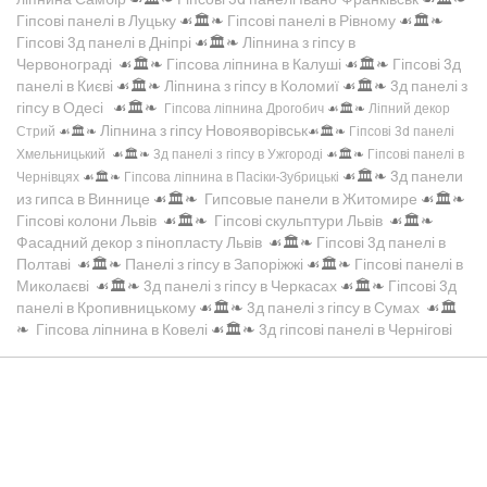
Гіпсові панелі в Луцьку
☙🏛️❧
Гіпсові панелі в Рівному
☙🏛️❧
Гіпсові 3д панелі в Дніпрі
☙🏛️❧
Ліпнина з гіпсу в
Червонограді
☙🏛️❧
Гіпсова ліпнина в Калуші
☙🏛️❧
Гіпсові 3д
панелі в Києві
☙🏛️❧
Ліпнина з гіпсу в Коломиї
☙🏛️❧
3д панелі з
гіпсу в Одесі
☙🏛️❧
Гіпсова ліпнина Дрогобич
☙🏛️❧
Ліпний декор
Ліпнина з гіпсу Новояворівськ
Стрий
☙🏛️❧
☙🏛️❧
Гіпсові 3d панелі
Хмельницький
☙🏛️❧
3д панелі з гіпсу в Ужгороді
☙🏛️❧
Гіпсові панелі в
☙🏛️❧
3д панели
Чернівцях
☙🏛️❧
Гіпсова ліпнина в Пасіки-Зубрицькі
из гипса в Виннице
☙🏛️❧
Гипсовые панели в Житомире
☙🏛️❧
Гіпсові колони Львів
☙🏛️❧
Гіпсові скульптури Львів
☙🏛️❧
Фасадний декор з пінопласту Львів
☙🏛️❧
Гіпсові 3д панелі в
Полтаві
☙🏛️❧
Панелі з гіпсу в Запоріжжі
☙🏛️❧
Гіпсові панелі в
Миколаєві
☙🏛️❧
3д панелі з гіпсу в Черкасах
☙🏛️❧
Гіпсові 3д
панелі в Кропивницькому
☙🏛️❧
3д панелі з гіпсу в Сумах
☙🏛️
❧
Гіпсова ліпнина в Ковелі
☙🏛️❧
3д гіпсові панелі в Чернігові