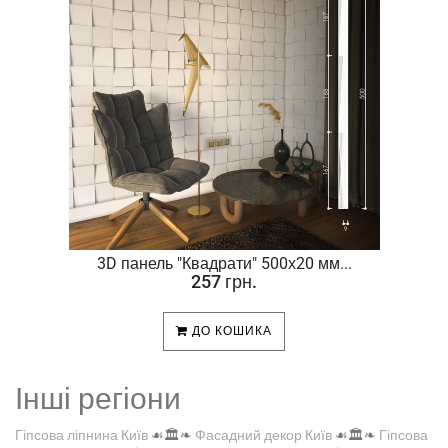
.
3D панель "Квадрати" 500х20 мм...
257 грн.
ДО КОШИКА
Інші регіони
Гіпсова ліпнина Київ
☙🏛️❧
Фасадний декор Київ
☙🏛️❧
Гіпсова