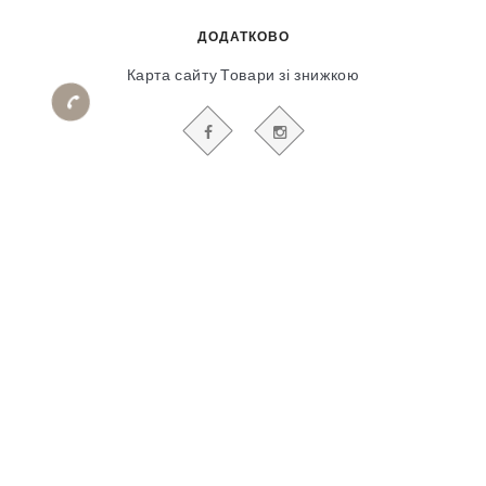
ДОДАТКОВО
Карта сайту
Товари зі знижкою
БУДЬТЕ В КУРСІ НАШИХ АКЦІЙ І НОВИН
Гіпсовий і фасадний ліпний декор
© 2018-2025
Продвижение сайта