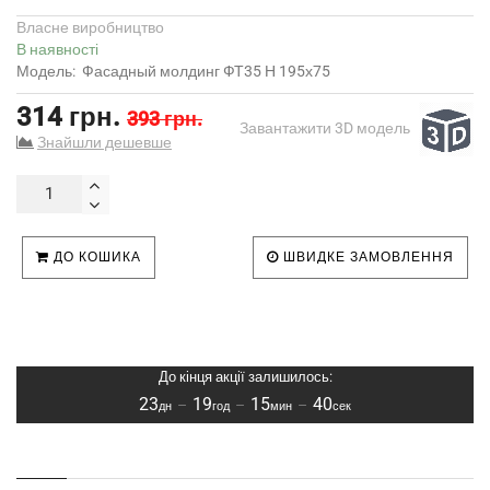
Власне виробництво
В наявності
Модель:
Фасадный молдинг ФТ35 Н 195х75
314 грн.
393 грн.
Завантажити 3D модель
Знайшли дешевше
ДО КОШИКА
ШВИДКЕ ЗАМОВЛЕННЯ
До кінця акції залишилось:
23
19
15
40
–
–
–
дн
год
мин
сек