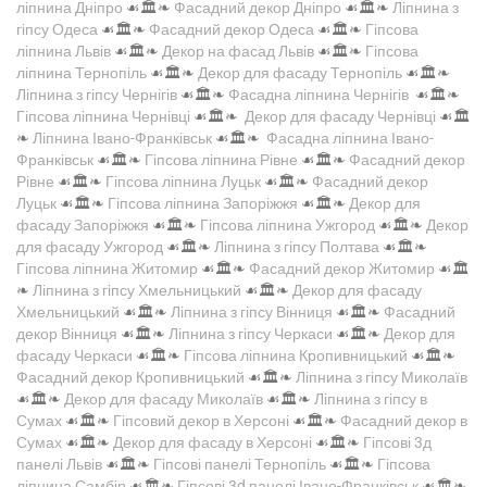
ліпнина Дніпро
☙🏛️❧
Фасадний декор Дніпро
☙🏛️❧
Ліпнина з
гіпсу Одеса
☙🏛️❧
Фасадний декор Одеса
☙🏛️❧
Гіпсова
ліпнина Львів
☙🏛️❧
Декор на фасад Львів
☙🏛️❧
Гіпсова
ліпнина Тернопіль
☙🏛️❧
Декор для фасаду Тернопіль
☙🏛️❧
Ліпнина з гіпсу Чернігів
☙🏛️❧
Фасадна ліпнина Чернігів
☙🏛️❧
Гіпсова ліпнина Чернівці
☙🏛️❧
Декор для фасаду Чернівці
☙🏛️
❧
Ліпнина Івано-Франківськ
☙🏛️❧
Фасадна ліпнина Івано-
Франківськ
☙🏛️❧
Гіпсова ліпнина Рівне
☙🏛️❧
Фасадний декор
Рівне
☙🏛️❧
Гіпсова ліпнина Луцьк
☙🏛️❧
Фасадний декор
Луцьк
☙🏛️❧
Гіпсова ліпнина Запоріжжя
☙🏛️❧
Декор для
фасаду Запоріжжя
☙🏛️❧
Гіпсова ліпнина Ужгород
☙🏛️❧
Декор
для фасаду Ужгород
☙🏛️❧
Ліпнина з гіпсу Полтава
☙🏛️❧
Гіпсова ліпнина Житомир
☙🏛️❧
Фасадний декор Житомир
☙🏛️
❧
Ліпнина з гіпсу Хмельницький
☙🏛️❧
Декор для фасаду
Хмельницький
☙🏛️❧
Ліпнина з гіпсу Вінниця
☙🏛️❧
Фасадний
декор Вінниця
☙🏛️❧
Ліпнина з гіпсу Черкаси
☙🏛️❧
Декор для
фасаду Черкаси
☙🏛️❧
Гіпсова ліпнина Кропивницький
☙🏛️❧
Фасадний декор Кропивницький
☙🏛️❧
Ліпнина з гіпсу Миколаїв
☙🏛️❧
Декор для фасаду Миколаїв
☙🏛️❧
Ліпнина з гіпсу в
Сумах
☙🏛️❧
Гіпсовий декор в Херсоні
☙🏛️❧
Фасадний декор в
Сумах
☙🏛️❧
Декор для фасаду в Херсоні
☙🏛️❧
Гіпсові 3д
панелі Львів
☙🏛️❧
Гіпсові панелі Тернопіль
☙🏛️❧
Гіпсова
ліпнина Самбір
☙🏛️❧
Гіпсові 3d панелі Івано-Франківськ
☙🏛️❧