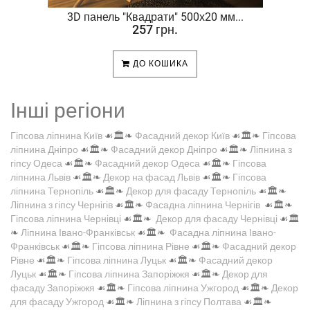
.
3D панель "Квадрати" 500х20 мм...
257 грн.
ДО КОШИКА
Інші регіони
Гіпсова ліпнина Київ
☙🏛️❧
Фасадний декор Київ
☙🏛️❧
Гіпсова
ліпнина Дніпро
☙🏛️❧
Фасадний декор Дніпро
☙🏛️❧
Ліпнина з
гіпсу Одеса
☙🏛️❧
Фасадний декор Одеса
☙🏛️❧
Гіпсова
ліпнина Львів
☙🏛️❧
Декор на фасад Львів
☙🏛️❧
Гіпсова
ліпнина Тернопіль
☙🏛️❧
Декор для фасаду Тернопіль
☙🏛️❧
Ліпнина з гіпсу Чернігів
☙🏛️❧
Фасадна ліпнина Чернігів
☙🏛️❧
Гіпсова ліпнина Чернівці
☙🏛️❧
Декор для фасаду Чернівці
☙🏛️
❧
Ліпнина Івано-Франківськ
☙🏛️❧
Фасадна ліпнина Івано-
Франківськ
☙🏛️❧
Гіпсова ліпнина Рівне
☙🏛️❧
Фасадний декор
Рівне
☙🏛️❧
Гіпсова ліпнина Луцьк
☙🏛️❧
Фасадний декор
Луцьк
☙🏛️❧
Гіпсова ліпнина Запоріжжя
☙🏛️❧
Декор для
фасаду Запоріжжя
☙🏛️❧
Гіпсова ліпнина Ужгород
☙🏛️❧
Декор
для фасаду Ужгород
☙🏛️❧
Ліпнина з гіпсу Полтава
☙🏛️❧