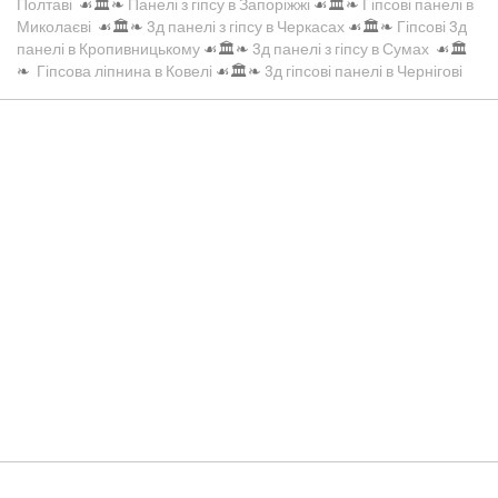
Полтаві
☙🏛️❧
Панелі з гіпсу в Запоріжжі
☙🏛️❧
Гіпсові панелі в
Миколаєві
☙🏛️❧
3д панелі з гіпсу в Черкасах
☙🏛️❧
Гіпсові 3д
панелі в Кропивницькому
☙🏛️❧
3д панелі з гіпсу в Сумах
☙🏛️
❧
Гіпсова ліпнина в Ковелі
☙🏛️❧
3д гіпсові панелі в Чернігові