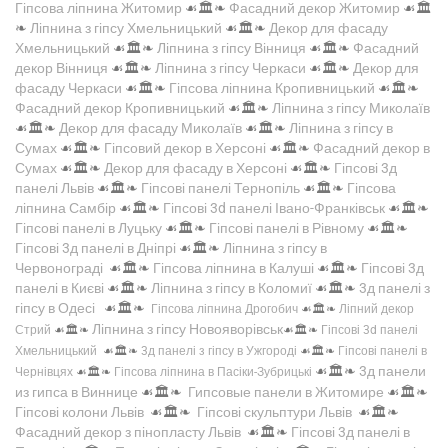
Гіпсова ліпнина Житомир
☙🏛️❧
Фасадний декор Житомир
☙🏛️
❧
Ліпнина з гіпсу Хмельницький
☙🏛️❧
Декор для фасаду
Хмельницький
☙🏛️❧
Ліпнина з гіпсу Вінниця
☙🏛️❧
Фасадний
декор Вінниця
☙🏛️❧
Ліпнина з гіпсу Черкаси
☙🏛️❧
Декор для
фасаду Черкаси
☙🏛️❧
Гіпсова ліпнина Кропивницький
☙🏛️❧
Фасадний декор Кропивницький
☙🏛️❧
Ліпнина з гіпсу Миколаїв
☙🏛️❧
Декор для фасаду Миколаїв
☙🏛️❧
Ліпнина з гіпсу в
Сумах
☙🏛️❧
Гіпсовий декор в Херсоні
☙🏛️❧
Фасадний декор в
Сумах
☙🏛️❧
Декор для фасаду в Херсоні
☙🏛️❧
Гіпсові 3д
панелі Львів
☙🏛️❧
Гіпсові панелі Тернопіль
☙🏛️❧
Гіпсова
ліпнина Самбір
☙🏛️❧
Гіпсові 3d панелі Івано-Франківськ
☙🏛️❧
Гіпсові панелі в Луцьку
☙🏛️❧
Гіпсові панелі в Рівному
☙🏛️❧
Гіпсові 3д панелі в Дніпрі
☙🏛️❧
Ліпнина з гіпсу в
Червонограді
☙🏛️❧
Гіпсова ліпнина в Калуші
☙🏛️❧
Гіпсові 3д
панелі в Києві
☙🏛️❧
Ліпнина з гіпсу в Коломиї
☙🏛️❧
3д панелі з
гіпсу в Одесі
☙🏛️❧
Гіпсова ліпнина Дрогобич
☙🏛️❧
Ліпний декор
Ліпнина з гіпсу Новояворівськ
Стрий
☙🏛️❧
☙🏛️❧
Гіпсові 3d панелі
Хмельницький
☙🏛️❧
3д панелі з гіпсу в Ужгороді
☙🏛️❧
Гіпсові панелі в
☙🏛️❧
3д панели
Чернівцях
☙🏛️❧
Гіпсова ліпнина в Пасіки-Зубрицькі
из гипса в Виннице
☙🏛️❧
Гипсовые панели в Житомире
☙🏛️❧
Гіпсові колони Львів
☙🏛️❧
Гіпсові скульптури Львів
☙🏛️❧
Фасадний декор з пінопласту Львів
☙🏛️❧
Гіпсові 3д панелі в