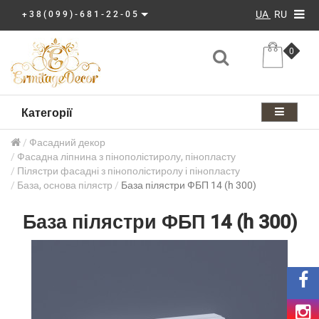
UA
RU
+38(099)-681-22-05
0
Категорії
Фасадний декор
Фасадна ліпнина з пінополістиролу, пінопласту
Пілястри фасадні з пінополістиролу і пінопласту
База, основа пілястр
База пілястри ФБП 14 (h 300)
База пілястри ФБП 14 (h 300)