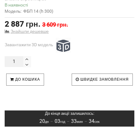
В наявності
Модель:
ФБП 14 (h 300)
2 887 грн.
3 609 грн.
Знайшли дешевше
Завантажити 3D модель
ДО КОШИКА
ШВИДКЕ ЗАМОВЛЕННЯ
До кінця акції залишилось:
20
03
33
34
–
–
–
дн
год
мин
сек