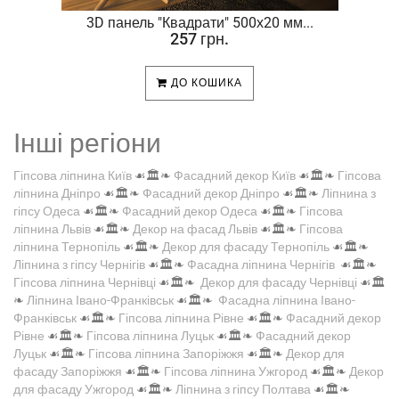
.
3D панель "Квадрати" 500х20 мм...
257 грн.
ДО КОШИКА
Інші регіони
Гіпсова ліпнина Київ
☙🏛️❧
Фасадний декор Київ
☙🏛️❧
Гіпсова
ліпнина Дніпро
☙🏛️❧
Фасадний декор Дніпро
☙🏛️❧
Ліпнина з
гіпсу Одеса
☙🏛️❧
Фасадний декор Одеса
☙🏛️❧
Гіпсова
ліпнина Львів
☙🏛️❧
Декор на фасад Львів
☙🏛️❧
Гіпсова
ліпнина Тернопіль
☙🏛️❧
Декор для фасаду Тернопіль
☙🏛️❧
Ліпнина з гіпсу Чернігів
☙🏛️❧
Фасадна ліпнина Чернігів
☙🏛️❧
Гіпсова ліпнина Чернівці
☙🏛️❧
Декор для фасаду Чернівці
☙🏛️
❧
Ліпнина Івано-Франківськ
☙🏛️❧
Фасадна ліпнина Івано-
Франківськ
☙🏛️❧
Гіпсова ліпнина Рівне
☙🏛️❧
Фасадний декор
Рівне
☙🏛️❧
Гіпсова ліпнина Луцьк
☙🏛️❧
Фасадний декор
Луцьк
☙🏛️❧
Гіпсова ліпнина Запоріжжя
☙🏛️❧
Декор для
фасаду Запоріжжя
☙🏛️❧
Гіпсова ліпнина Ужгород
☙🏛️❧
Декор
для фасаду Ужгород
☙🏛️❧
Ліпнина з гіпсу Полтава
☙🏛️❧