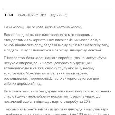
ОПИС
ХАРАКТЕРИСТИКИ
ВІДГУКИ (0)
Бази колони - це основа, нижня частина колони.
База фасадної колони виготовлена ​​за міжнародними
стандартами з використанням високоякісних матеріалів, в
основі пінополістиролу, завдяки якому виріб має невелику вагу,
в подальшому позначається в легкому і швидкому монтажі.
Пінопластові бази колон нашого виробництва не можуть бути
несучою опорою, вони несуть декоративну функцію і
встановлюються на вже існуючу трубу або іншу несучу
конструкцію. Можливо виготовлення колон окремо
розташованих (переносних), часто використовується для
виїзних церемоній і тд ..
Ви можете замовити базу, додатково армовану скловолоконною
сіткою і цементно-клейовим покриттям. Зверніть увагу, що
посилений варіант підвищує вартість виробу на 20%.
Так само ви можете замовити цю базу для будь-якого діаметру
стовбура колони з нашого асортименту (від 180 мм - до 500мм),