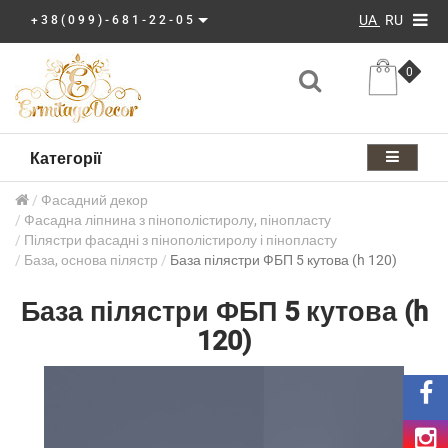
UA
RU
+38(099)-681-22-05
0
Категорії
Фасадний декор
Фасадна ліпнина з пінополістиролу, пінопласту
Пілястри фасадні з пінополістиролу і пінопласту
База, основа пілястр
База пілястри ФБП 5 кутова (h 120)
База пілястри ФБП 5 кутова (h
120)