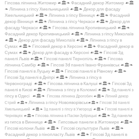
Гіпсова ліпнина Житомир
☙🏛️❧
Фасадний декор Житомир
☙🏛️
❧
Ліпнина з гіпсу Хмельницький
☙🏛️❧
Декор для фасаду
Хмельницький
☙🏛️❧
Ліпнина з гіпсу Вінниця
☙🏛️❧
Фасадний
декор Вінниця
☙🏛️❧
Ліпнина з гіпсу Черкаси
☙🏛️❧
Декор для
фасаду Черкаси
☙🏛️❧
Гіпсова ліпнина Кропивницький
☙🏛️❧
Фасадний декор Кропивницький
☙🏛️❧
Ліпнина з гіпсу Миколаїв
☙🏛️❧
Декор для фасаду Миколаїв
☙🏛️❧
Ліпнина з гіпсу в
Сумах
☙🏛️❧
Гіпсовий декор в Херсоні
☙🏛️❧
Фасадний декор в
Сумах
☙🏛️❧
Декор для фасаду в Херсоні
☙🏛️❧
Гіпсові 3д
панелі Львів
☙🏛️❧
Гіпсові панелі Тернопіль
☙🏛️❧
Гіпсова
ліпнина Самбір
☙🏛️❧
Гіпсові 3d панелі Івано-Франківськ
☙🏛️❧
Гіпсові панелі в Луцьку
☙🏛️❧
Гіпсові панелі в Рівному
☙🏛️❧
Гіпсові 3д панелі в Дніпрі
☙🏛️❧
Ліпнина з гіпсу в
Червонограді
☙🏛️❧
Гіпсова ліпнина в Калуші
☙🏛️❧
Гіпсові 3д
панелі в Києві
☙🏛️❧
Ліпнина з гіпсу в Коломиї
☙🏛️❧
3д панелі з
гіпсу в Одесі
☙🏛️❧
Гіпсова ліпнина Дрогобич
☙🏛️❧
Ліпний декор
Ліпнина з гіпсу Новояворівськ
Стрий
☙🏛️❧
☙🏛️❧
Гіпсові 3d панелі
Хмельницький
☙🏛️❧
3д панелі з гіпсу в Ужгороді
☙🏛️❧
Гіпсові панелі в
☙🏛️❧
3д панели
Чернівцях
☙🏛️❧
Гіпсова ліпнина в Пасіки-Зубрицькі
из гипса в Виннице
☙🏛️❧
Гипсовые панели в Житомире
☙🏛️❧
Гіпсові колони Львів
☙🏛️❧
Гіпсові скульптури Львів
☙🏛️❧
Фасадний декор з пінопласту Львів
☙🏛️❧
Гіпсові 3д панелі в