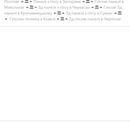
Полтаві
☙🏛️❧
Панелі з гіпсу в Запоріжжі
☙🏛️❧
Гіпсові панелі в
Миколаєві
☙🏛️❧
3д панелі з гіпсу в Черкасах
☙🏛️❧
Гіпсові 3д
панелі в Кропивницькому
☙🏛️❧
3д панелі з гіпсу в Сумах
☙🏛️
❧
Гіпсова ліпнина в Ковелі
☙🏛️❧
3д гіпсові панелі в Чернігові