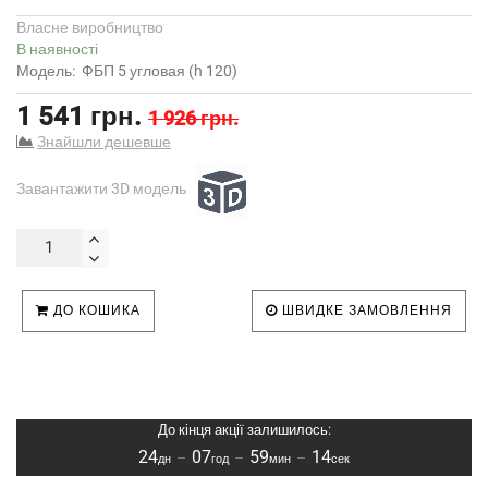
Власне виробництво
В наявності
Модель:
ФБП 5 угловая (h 120)
1 541 грн.
1 926 грн.
Знайшли дешевше
Завантажити 3D модель
ДО КОШИКА
ШВИДКЕ ЗАМОВЛЕННЯ
До кінця акції залишилось:
24
07
59
14
–
–
–
дн
год
мин
сек